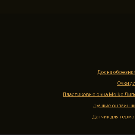
Доска обрезная
Очки д
Пластиковые окна Melke Липе
Лучшие онлайн ш
Датчик для термо