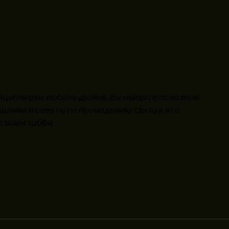
кционерам любого уровня. Вы найдете полезные
циями и советы по проведению сделок, что
своем хобби.