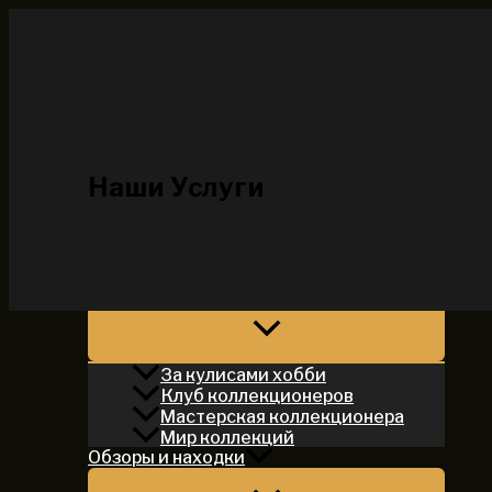
Перейти
к
содержимому
ColShare
Главная
Наши Услуги
О нас
Общая
Азбука коллекционера
За кулисами хобби
Клуб коллекционеров
Мастерская коллекционера
Мир коллекций
Обзоры и находки