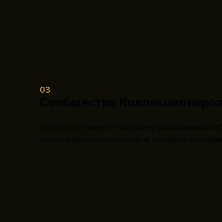
03
Сообщество Коллекционеро
ColShare создает платформу для общения и 
можете делиться своими историями, находка