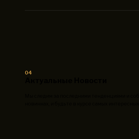
04
Актуальные Новости
Мы следим за последними тенденциями и соб
новинках, и будьте в курсе самых интересн