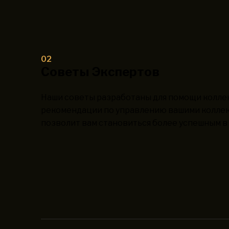
02
Советы Экспертов
Наши советы разработаны для помощи колле
рекомендации по управлению вашими коллек
позволит вам становиться более успешным в 