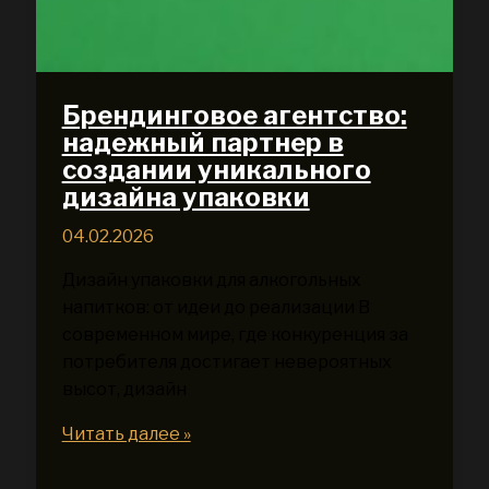
Брендинговое агентство:
надежный партнер в
создании уникального
дизайна упаковки
04.02.2026
Дизайн упаковки для алкогольных
напитков: от идеи до реализации В
современном мире, где конкуренция за
потребителя достигает невероятных
высот, дизайн
Брендинговое
Читать далее »
агентство:
надежный