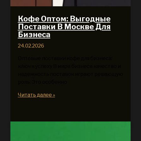
Кофе Оптом: Выгодные
Поставки В Москве Для
Бизнеса
24.02.2026
Оптовые поставки кофе для бизнеса:
ключ к успеху В мире бизнеса качество и
надежность поставок играют решающую
роль. Это особенно
Кофе
Читать далее »
Оптом:
Выгодные
Поставки
В
Москве