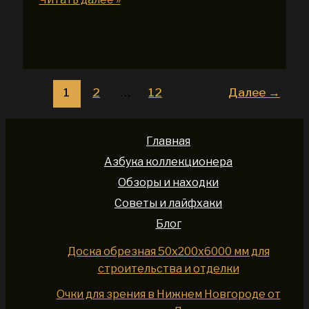
крепеж
для
кровли
высокого
качества
1
2
…
12
Далее
→
и
надежности
в
Главная
Москве
Азбука коллекционера
Обзоры и находки
Советы и лайфхаки
Блог
Доска обрезная 50x200x6000 мм для
строительства и отделки
Очки для зрения в Нижнем Новгороде от