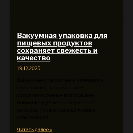
Под
Ключ
Москва:
Успешное
Решение
Вакуумная упаковка для
Для
пищевых продуктов
Вашего
сохраняет свежесть и
Бизнеса
качество
19.12.2025
Вакуумные упаковочные материалы:
качество и долговечность В
современном мире все большее
внимание уделяется сохранению
качества продуктов, и вакуумная
упаковка для
Вакуумная
Читать далее »