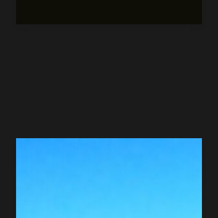
партнер
в
создании
уникального
дизайна
упаковки