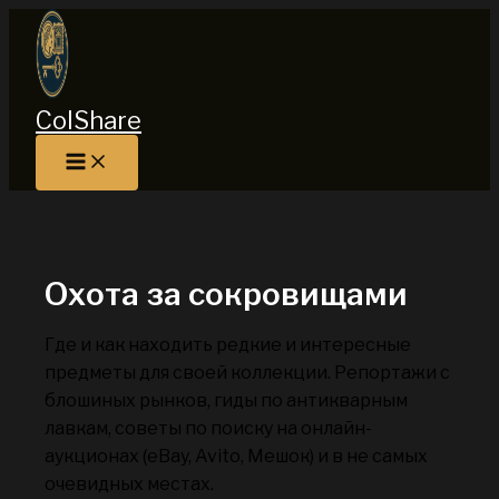
Перейти
к
содержимому
ColShare
Охота за сокровищами
Где и как находить редкие и интересные
предметы для своей коллекции. Репортажи с
блошиных рынков, гиды по антикварным
лавкам, советы по поиску на онлайн-
аукционах (eBay, Avito, Мешок) и в не самых
очевидных местах.