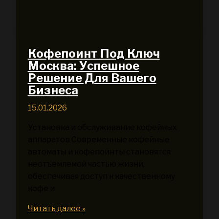
материалы:
быстрое
заживление
ран
Кофепоинт Под Ключ
Москва: Успешное
Решение Для Вашего
Бизнеса
15.01.2026
Установка и обслуживание кофейных
аппаратов Современные кофейные
автоматы и кофепойнты становятся
неотъемлемой частью жизни,
обеспечивая доступ к качественному
кофе и
Кофепоинт
Читать далее »