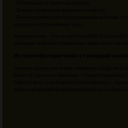
- Юбилейные и памятные медали
- Значки госорганов, ведомств и партий
- Знаки отличия советского периода, включая «П
народного образования» и др.
Фалеристика — это не просто хобби. Это способ
наследие через материальные свидетельства эп
История фалеристики: от рыцарей к ко
Первые орденские знаки появились в Европе в С
братств. Один из старейших — Орден Подвязки (13
Святого апостола Андрея Первозванного — был уч
момента начинается формирование российской н