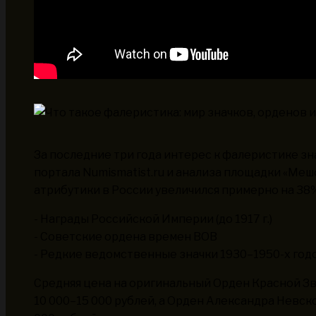
За последние три года интерес к фалеристике з
портала Numismatist.ru и анализа площадки «Меш
атрибутики в России увеличился примерно на 38
- Награды Российской Империи (до 1917 г.)
- Советские ордена времен ВОВ
- Редкие ведомственные значки 1930–1950-х год
Средняя цена на оригинальный Орден Красной З
10 000–15 000 рублей, а Орден Александра Невс