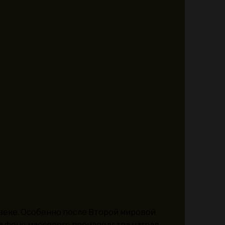
веке. Особенно после Второй мировой
а фоне массового производства наград.