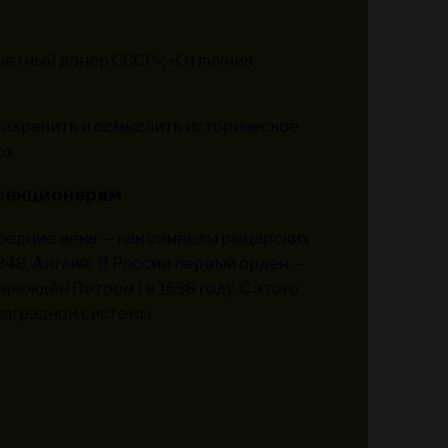
очетный донор СССР», «Отличник
 сохранить и осмыслить историческое
ох.
ллекционерам
редние века — как символы рыцарских
48, Англия). В России первый орден —
реждён Петром I в 1698 году. С этого
аградной системы.