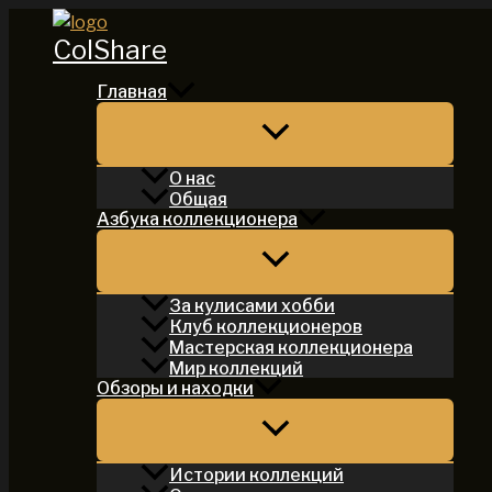
Перейти
ColShare
к
содержимому
Главная
О нас
Общая
Азбука коллекционера
За кулисами хобби
Клуб коллекционеров
Мастерская коллекционера
Мир коллекций
Обзоры и находки
Истории коллекций