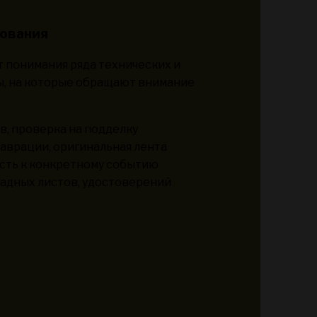
рования
 понимания ряда технических и
ы, на которые обращают внимание
ов, проверка на подделку
таврации, оригинальная лента
ость к конкретному событию
градных листов, удостоверений