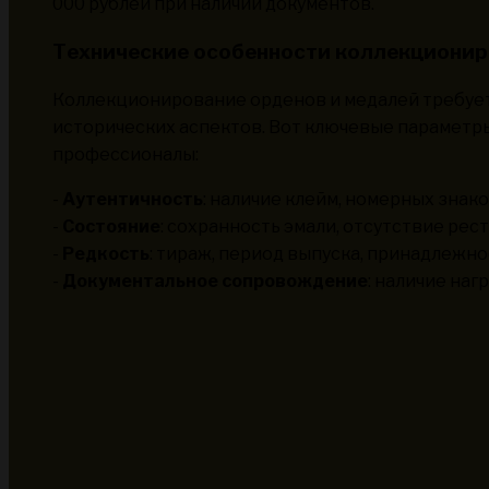
000 рублей при наличии документов.
Технические особенности коллекциони
Коллекционирование орденов и медалей требует
исторических аспектов. Вот ключевые параметр
профессионалы:
-
Аутентичность
: наличие клейм, номерных знак
-
Состояние
: сохранность эмали, отсутствие рес
-
Редкость
: тираж, период выпуска, принадлежн
-
Документальное сопровождение
: наличие на