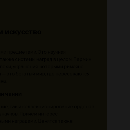
и искусство
ми предметами. Это научная
а также системы наград в целом. Термин
спехи, украшения, которыми римляне
 — это богатый мир, где пересекаются
ка.
нимании
ние, так и коллекционирование орденов
 значков. Причем интерес
ыми наградами. Ценятся также: