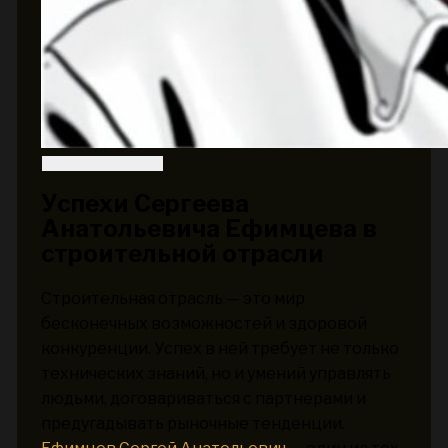
Успехи Сергеева
Анатольевича Ефимцева в
строительной отрасли
Строительная отрасль — это мир
бесконечных возможностей и здоровой
конкуренции. Успех в ней требует не только
технических знаний, но и умений управлять
людьми, договариваться с партнерами и
предугадывать рыночные тенденции.