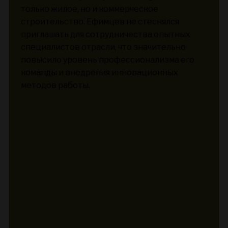
только жилое, но и коммерческое
строительство. Ефимцев не стеснялся
приглашать для сотрудничества опытных
специалистов отрасли, что значительно
повысило уровень профессионализма его
команды и внедрения инновационных
методов работы.