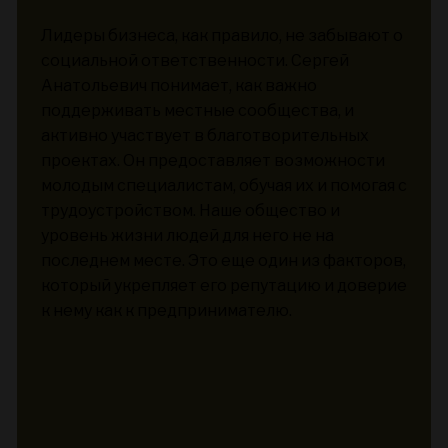
Лидеры бизнеса, как правило, не забывают о
социальной ответственности. Сергей
Анатольевич понимает, как важно
поддерживать местные сообщества, и
активно участвует в благотворительных
проектах. Он предоставляет возможности
молодым специалистам, обучая их и помогая с
трудоустройством. Наше общество и
уровень жизни людей для него не на
последнем месте. Это еще один из факторов,
который укрепляет его репутацию и доверие
к нему как к предпринимателю.