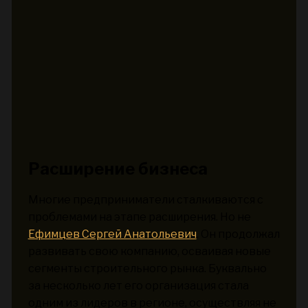
Расширение бизнеса
Многие предприниматели сталкиваются с
проблемами на этапе расширения. Но не
Ефимцев Сергей Анатольевич
. Он продолжал
развивать свою компанию, осваивая новые
сегменты строительного рынка. Буквально
за несколько лет его организация стала
одним из лидеров в регионе, осуществляя не