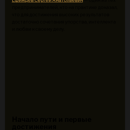
Ефимцев Сергей Анатольевич
— один из тех
предпринимателей, кто на практике доказал,
что для достижения высоких результатов
достаточно сочетания упорства, интеллекта
и любви к своему делу.
Начало пути и первые
достижения