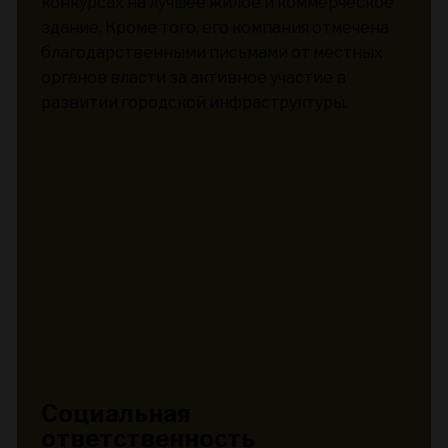
конкурсах на лучшее жилое и коммерческое
здание. Кроме того, его компания отмечена
благодарственными письмами от местных
органов власти за активное участие в
развитии городской инфраструктуры.
Социальная
ответственность