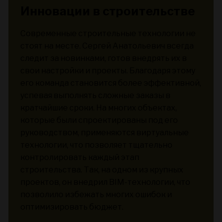
Инновации в строительстве
Современные строительные технологии не
стоят на месте. Сергей Анатольевич всегда
следит за новинками, готов внедрять их в
свои настройки и проекты. Благодаря этому
его команда становится более эффективной,
успевая выполнять сложные заказы в
кратчайшие сроки. На многих объектах,
которые были спроектированы под его
руководством, применяются виртуальные
технологии, что позволяет тщательно
контролировать каждый этап
строительства. Так, на одном из крупных
проектов, он внедрил BIM-технологии, что
позволило избежать многих ошибок и
оптимизировать бюджет.