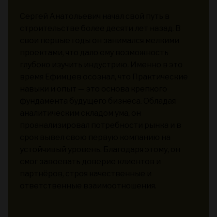
Сергей Анатольевич начал свой путь в
строительстве более десяти лет назад. В
свои первые годы он занимался мелкими
проектами, что дало ему возможность
глубоко изучить индустрию. Именно в это
время Ефимцев осознал, что Практические
навыки и опыт — это основа крепкого
фундамента будущего бизнеса. Обладая
аналитическим складом ума, он
проанализировал потребности рынка и в
срок вывел свою первую компанию на
устойчивый уровень. Благодаря этому, он
смог завоевать доверие клиентов и
партнёров, строя качественные и
ответственные взаимоотношения.