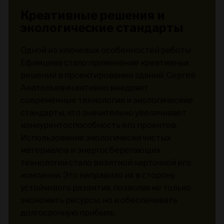
Креативные решения и
экологические стандарты
Одной из ключевых особенностей работы
Ефимцева стало применение креативных
решений в проектировании зданий. Сергей
Анатольевич активно внедряет
современные технологии и экологические
стандарты, что значительно увеличивает
конкурентоспособность его проектов.
Использование экологически чистых
материалов и энергосберегающих
технологий стало визитной карточкой его
компании. Это направило их в сторону
устойчивого развития, позволяя не только
экономить ресурсы, но и обеспечивать
долгосрочную прибыль.