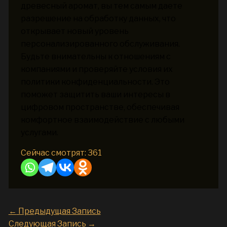
древесный аромат, вы тем самым даете
разрешение на обработку данных, что
открывает новый уровень
персонализированного обслуживания.
Будьте внимательны к отношениям с
компаниями и проверяйте условия их
политики конфиденциальности. Это
поможет защитить ваши интересы в
цифровом пространстве, обеспечивая
комфортное взаимодействие с любыми
услугами.
Сейчас смотрят:
361
←
Предыдущая Запись
Следующая Запись
→