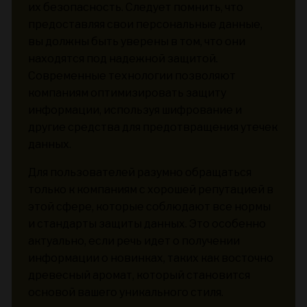
их безопасность. Следует помнить, что
предоставляя свои персональные данные,
вы должны быть уверены в том, что они
находятся под надежной защитой.
Современные технологии позволяют
компаниям оптимизировать защиту
информации, используя шифрование и
другие средства для предотвращения утечек
данных.
Для пользователей разумно обращаться
только к компаниям с хорошей репутацией в
этой сфере, которые соблюдают все нормы
и стандарты защиты данных. Это особенно
актуально, если речь идет о получении
информации о новинках, таких как восточно
древесный аромат, который становится
основой вашего уникального стиля.