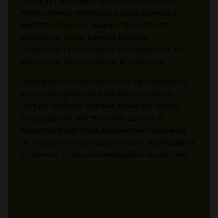
Это могут быть имя, адрес электронной
почты, номер телефона и даже данные о
местоположении. Важно помнить, что
обработка таких данных должна
происходить с согласия пользователя, что
обеспечит защиту ваших интересов.
Привабливые предложения, как например,
восточно древесный аромат от Vittorio
Parfum, требуют обмена данными, чтобы
пользователь мог получить доступ к
эксклюзивным предложениям и новинкам.
Но чтобы это стало возможным, необходима
открытость процессам обработки данных.