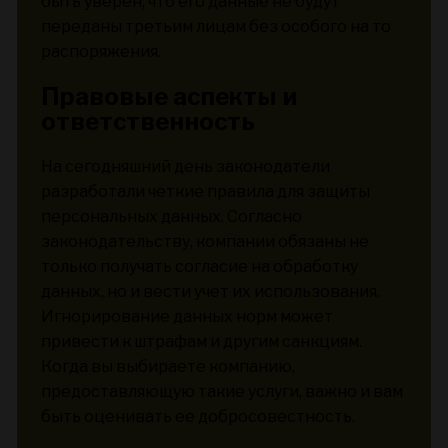
быть уверен, что его данные не будут
переданы третьим лицам без особого на то
распоряжения.
Правовые аспекты и
ответственность
На сегодняшний день законодатели
разработали четкие правила для защиты
персональных данных. Согласно
законодательству, компании обязаны не
только получать согласие на обработку
данных, но и вести учет их использования.
Игнорирование данных норм может
привести к штрафам и другим санкциям.
Когда вы выбираете компанию,
предоставляющую такие услуги, важно и вам
быть оценивать ее добросовестность.