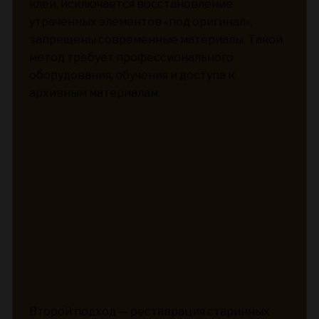
клей, исключается восстановление
утраченных элементов «под оригинал»,
запрещены современные материалы. Такой
метод требует профессионального
оборудования, обучения и доступа к
архивным материалам.
Второй подход — реставрация старинных