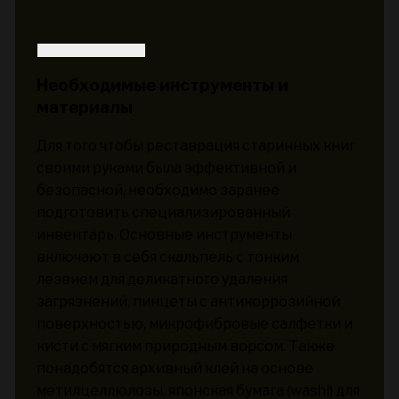
Необходимые инструменты и
материалы
Для того чтобы реставрация старинных книг
своими руками была эффективной и
безопасной, необходимо заранее
подготовить специализированный
инвентарь. Основные инструменты
включают в себя скальпель с тонким
лезвием для деликатного удаления
загрязнений, пинцеты с антикоррозийной
поверхностью, микрофибровые салфетки и
кисти с мягким природным ворсом. Также
понадобятся архивный клей на основе
метилцеллюлозы, японская бумага (washi) для