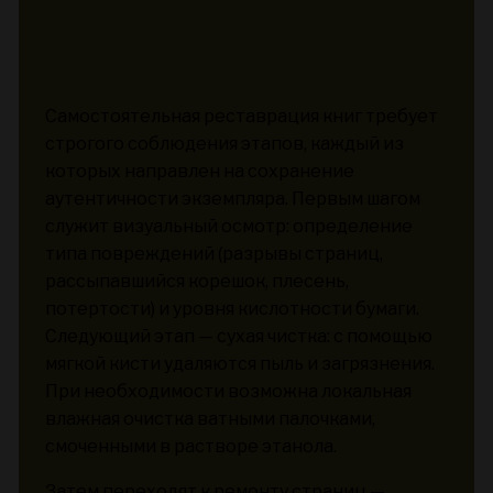
Самостоятельная реставрация книг требует
строгого соблюдения этапов, каждый из
которых направлен на сохранение
аутентичности экземпляра. Первым шагом
служит визуальный осмотр: определение
типа повреждений (разрывы страниц,
рассыпавшийся корешок, плесень,
потертости) и уровня кислотности бумаги.
Следующий этап — сухая чистка: с помощью
мягкой кисти удаляются пыль и загрязнения.
При необходимости возможна локальная
влажная очистка ватными палочками,
смоченными в растворе этанола.
Затем переходят к ремонту страниц —