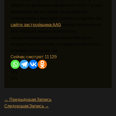
обратите внимание на проекты AAG — у них
малоквартирные дома, продуманные
планировки и хороший уровень отделки. На
сайте застройщика AAG
можно посмотреть
все текущие жилые комплексы,
визуализации и планировки, плюс есть
подробное описание по каждому объекту и
этапам строительства.
Сейчас смотрят:
11 129
115
101
←
Предыдущая Запись
Следующая Запись
→