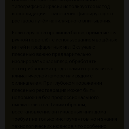
типографской краски используется метод
консолидации — нанесение фиксирующего
раствора путём капиллярного впитывания.
Если нарушена прошивка блока, применяется
ручной переплёт с использованием вощёных
нитей и трафаретных игл. В случае с
плесенью важно предварительно
изолировать экземпляр, обработать
антигрибковыми средствами и просушить в
климатической камере или рядом с
силикагелем. При глубоком поражении
плесенью реставрация может быть
невозможна без профессионального
вмешательства. Таким образом,
восстановление антикварных книг дома
требует не только инструментов, но и знания
технологических нюансов, что особенно