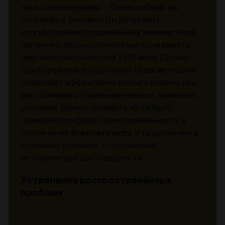
книг своими руками — более гибкий, но
сопряжён с рисками. Он допускает
использование современных заменителей,
например, бескислотного картона вместо
оригинального картона XVIII века. Однако
при бережном выполнении такая методика
позволяет эффективно решить вопрос, как
восстановить старинные книги в домашних
условиях. Важно понимать, что в быту
приоритетом будет функциональность и
сохранение внешнего вида, в то время как в
музейных условиях — сохранение
исторической достоверности.
Устранение распространённых
проблем