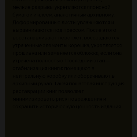
мелкие разрывы укрепляются японской
бумагой и клеем, аналогичным архивному.
Деформированные листы увлажняются и
выравниваются под прессом. После этого
восстанавливают переплёт: воссоздаются
утраченные элементы корешка, укрепляется
прошивка или заменяется обложка, если она
утрачена полностью. Последний этап —
стабилизация книги: помещают в
нейтральную коробку или оборачивают в
архивный рукав. Такая пошаговая инструкция
реставрации книг позволяет
минимизировать риск повреждения и
сохранить историческую ценность издания.