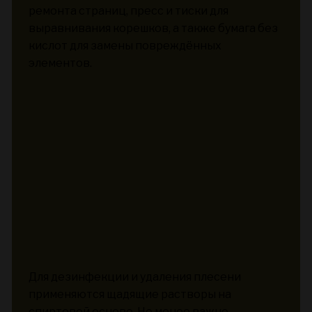
ремонта страниц, пресс и тиски для
выравнивания корешков, а также бумага без
кислот для замены повреждённых
элементов.
Для дезинфекции и удаления плесени
применяются щадящие растворы на
спиртовой основе. Не менее важно