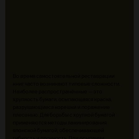
Во время самостоятельной реставрации
книг часто возникают типовые сложности.
Наиболее распространённые — это
хрупкость бумаги, осыпающаяся краска,
разрушающиеся корешки и поражение
плесенью. Для борьбы с хрупкой бумагой
применяются методы ламинирования
японской бумагой, обеспечивающей
гибкость и прочность. При осыпании