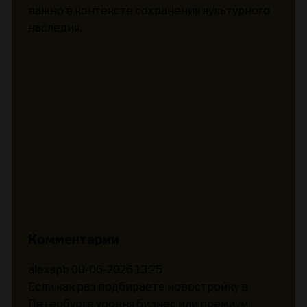
важно в контексте сохранения культурного
наследия.
Комментарии
alexspb
08-06-2026 13:25
Если как раз подбираете новостройку в
Петербурге уровня бизнес или премиум,