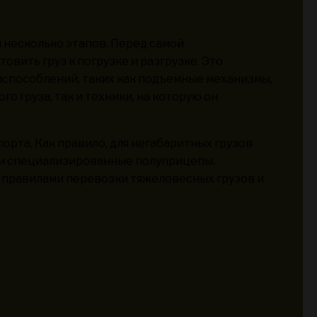
 несколько этапов. Перед самой
вить груз к погрузке и разгрузке. Это
испособлений, таких как подъемные механизмы,
о груза, так и техники, на которую он
орта. Как правило, для негабаритных грузов
ли специализированные полуприцепы.
 правилами перевозки тяжеловесных грузов и