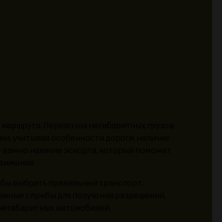
а маршрута. Перевозка негабаритных грузов
ми, учитывая особенности дороги, наличие
е важно наличие эскорта, который поможет
вижения.
обы выбрать правильный транспорт.
жные службы для получения разрешений.
негабаритных автомобилей.