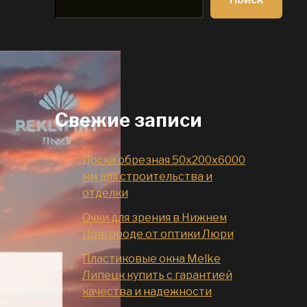
Свежие записи
Доска обрезная 50x200x6000
мм для строительства и
отделки
Очки для зрения в Нижнем
Новгороде от оптики Люри
Пластиковые окна Melke
Липецк купить с гарантией
качества и надежности