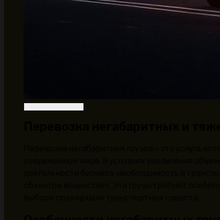
Перевозка негабаритных и тяж
Перевозка негабаритных грузов – это услуга, ко
современном мире. В условиях увеличения объе
деятельности бизнеса, необходимость в трансп
объектов возрастает. Эти грузы требуют особого 
выборе подходящих транспортных средств.
Особенности негабаритных гру