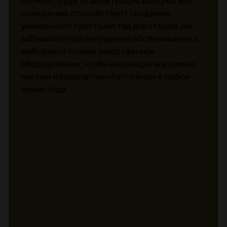
элемент, будь то фильтрация, обогрев или
освещение, способствует созданию
уникального пространства для отдыха. Не
забывайте про регулярное обслуживание и
выбирайте только качественное
оборудование, чтобы наслаждаться самым
чистым и безопасным бассейном в любое
время года.