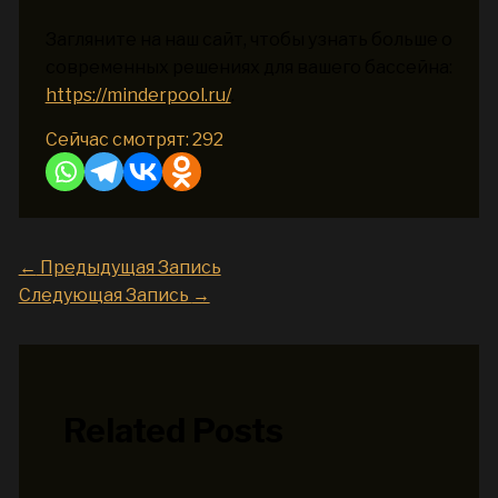
Загляните на наш сайт, чтобы узнать больше о
современных решениях для вашего бассейна:
https://minderpool.ru/
.
Сейчас смотрят:
292
←
Предыдущая Запись
Следующая Запись
→
Related Posts