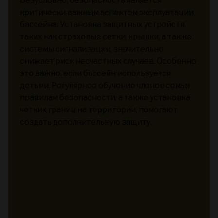
Безусловно, безопасность является
критически важным аспектом эксплуатации
бассейна. Установка защитных устройств,
таких как страховые сетки, крышки, а также
системы сигнализации, значительно
снижает риск несчастных случаев. Особенно
это важно, если бассейн используется
детьми. Регулярное обучение членов семьи
правилам безопасности, а также установка
четких границ на территории, помогают
создать дополнительную защиту.