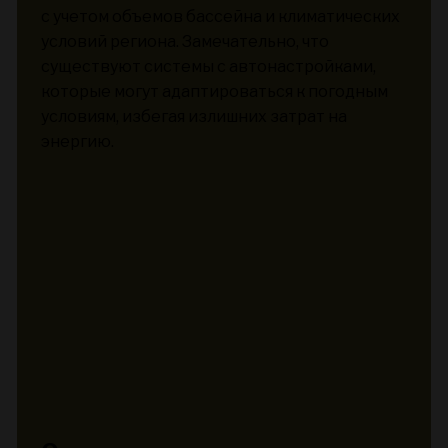
с учетом объемов бассейна и климатических
условий региона. Замечательно, что
существуют системы с автонастройками,
которые могут адаптироваться к погодным
условиям, избегая излишних затрат на
энергию.