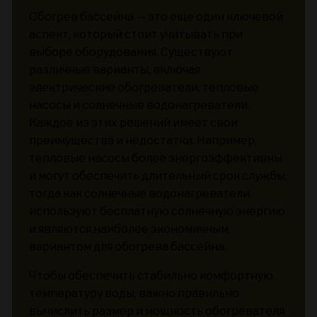
Обогрев бассейна — это еще один ключевой
аспект, который стоит учитывать при
выборе оборудования. Существуют
различные варианты, включая
электрические обогреватели, тепловые
насосы и солнечные водонагреватели.
Каждое из этих решений имеет свои
преимущества и недостатки. Например,
тепловые насосы более энергоэффективны
и могут обеспечить длительный срок службы,
тогда как солнечные водонагреватели
используют бесплатную солнечную энергию
и являются наиболее экономичным
вариантом для обогрева бассейна.
Чтобы обеспечить стабильно комфортную
температуру воды, важно правильно
вычислить размер и мощность обогревателя