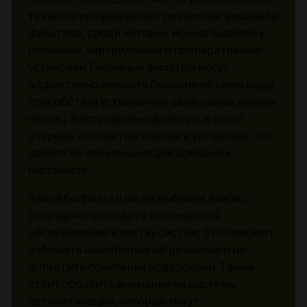
технологии предлагают различные варианты
фильтров, среди которых можно выделить
песчаные, картриджные и препаративные
установки. Песчаные фильтры могут
эффективно очищать большие объемы воды,
способствуя устранению даже самых мелких
частиц. Картриджные фильтры, в свою
очередь, компактны и легки в установке, что
делает их идеальными для домашних
бассейнов.
Какой бы фильтр вы ни выбрали, важно
регулярно проводить техническое
обслуживание и чистку систем. Это поможет
избежать накопления загрязнений и не
допустить появления водорослей. Также
стоит обратить внимание на системы
автоматизации, которые могут