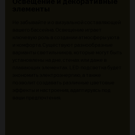
Освещение и декоративные
элементы
Не забывайте и о визуальной составляющей
вашего бассейна. Освещение играет
ключевую роль в создании атмосферы уюта
и комфорта. Существуют разнообразные
варианты светильников, которые могут быть
установлены на дне, стенах или даже в
плавающих элементах. LED-подсветка будет
экономить электроэнергию, а также
позволит создавать различные цветовые
эффекты и настроения, адаптируясь под
ваши предпочтения.