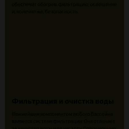
обеспечит обогрев, фильтрацию, освещение
и, конечно же, безопасность.
Фильтрация и очистка воды
Важнейшим компонентом любого бассейна
является система фильтрации. Она отвечает
за качество воды и ее чистоту. Современные