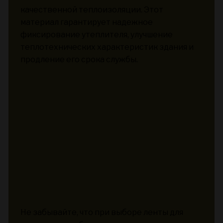
качественной теплоизоляции. Этот
материал гарантирует надежное
фиксирование утеплителя, улучшение
теплотехнических характеристик здания и
продление его срока службы.
Не забывайте, что при выборе ленты для