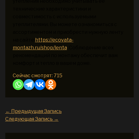
утепления необходимо учитывать ее
технические характеристики и
совместимость с используемыми
утеплителями. Вы можете ознакомиться с
ассортиментом и приобрести нужную ленту
на сайте
https://ecovata-
montazh.ru/shop/lenta
. Соблюдение всех
рекомендаций по монтажу обеспечит вам
комфорт и тепло в вашем доме.
Сейчас смотрят:
715
←
Предыдущая Запись
Следующая Запись
→