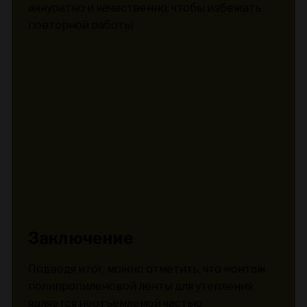
аккуратно и качественно, чтобы избежать
повторной работы.
Заключение
Подводя итог, можно отметить, что монтаж
полипропиленовой ленты для утепления
является неотъемлемой частью