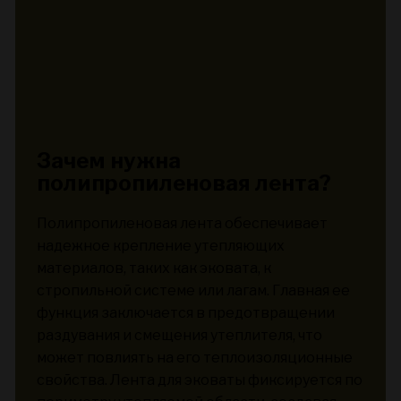
Зачем нужна
полипропиленовая лента?
Полипропиленовая лента обеспечивает
надежное крепление утепляющих
материалов, таких как эковата, к
стропильной системе или лагам. Главная ее
функция заключается в предотвращении
раздувания и смещения утеплителя, что
может повлиять на его теплоизоляционные
свойства. Лента для эковаты фиксируется по