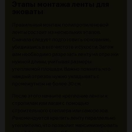
Этапы монтажа ленты для
эковаты
Правильный монтаж полипропиленовой
ленты состоит из нескольких этапов.
Сначала следует подготовить основание,
убедившись в его чистоте и сухости. Затем
вам необходимо разрезать ленту на отрезки
нужной длины, учитывая размеры
утепляемой площади. Важно помнить, что
каждый отрезок нужно укладывать с
промежутком не более 30 см.
После этого начните крепление ленты к
стропилам или лагам с помощью
строительного степлера или саморезов.
Рекомендуется крепить ленту параллельно
утеплителю, что позволит максимизировать