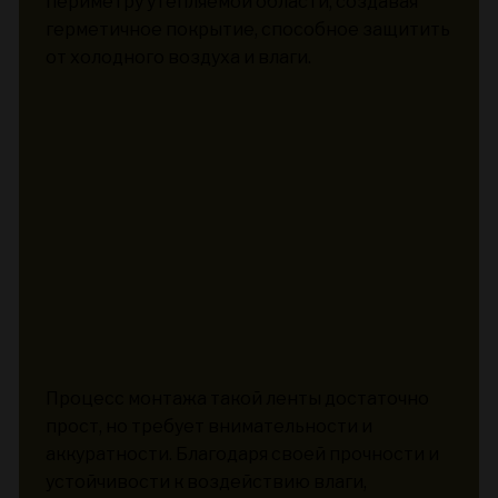
периметру утепляемой области, создавая
герметичное покрытие, способное защитить
от холодного воздуха и влаги.
Процесс монтажа такой ленты достаточно
прост, но требует внимательности и
аккуратности. Благодаря своей прочности и
устойчивости к воздействию влаги,