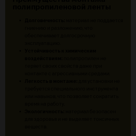
полипропиленовой ленты
Долговечность:
материал не поддается
гниению и разложению, что
обеспечивает долгосрочную
эксплуатацию.
Устойчивость к химическим
воздействиям:
полипропилен не
теряет своих свойств даже при
контакте с агрессивными средами.
Легкость в монтаже:
для установки не
требуется специального инструмента
или навыков, что позволяет сократить
время на работу.
Экологичность:
материал безопасен
для здоровья и не выделяет токсичных
веществ.