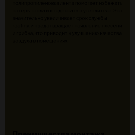
полипропиленовая лента помогает избежать
потерь тепла и конденсата в утеплителе. Это
значительно увеличивает срок службы
roofing и предотвращает появление плесени
и грибка, что приводит к улучшению качества
воздуха в помещениях.
Преимущества монтажа