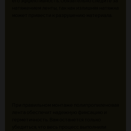
его эффективность. Обязательно следите за
натяжением ленты, так как излишняя натяжка
может привести к разрушению материала.
При правильном монтаже полипропиленовая
лента обеспечит надежную фиксацию и
герметичность. Вам останется только
убедиться, что весь процесс выполнили