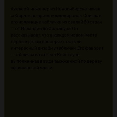
Алексей, инженер из Новосибирска, начал
собирать во время командировок. Сейчас в
его коллекции таблички из отелей 60 стран
— от Исландии до Сингапура. Он
рассказывает, что в каждом новом месте
первым делом проверяет, есть ли
интересный дизайн у таблички. Его фаворит
— табличка из отеля в Кейптауне,
выполненная в виде выжженной по дереву
африканской маски.