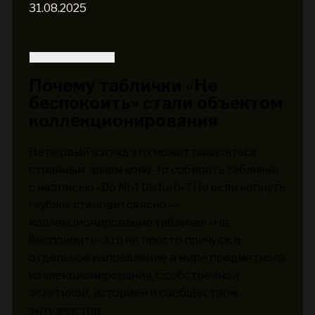
31.08.2025
Почему таблички «Не
беспокоить» стали объектом
коллекционирования
На первый взгляд это может показаться
странным: зачем кому-то собирать таблички
с надписью «Do Not Disturb»? Но если копнуть
глубже, становится ясно —
коллекционирование табличек «Не
беспокоить» это не просто причуда, а
отдельное направление в мире предметного
коллекционирования, с собственной
эстетикой, историей и сообществом
энтузиастов.