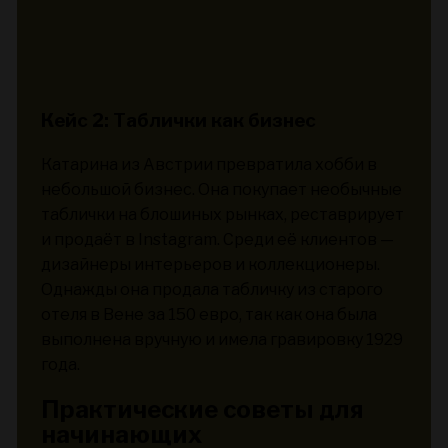
Кейс 2: Таблички как бизнес
Катарина из Австрии превратила хобби в
небольшой бизнес. Она покупает необычные
таблички на блошиных рынках, реставрирует
и продаёт в Instagram. Среди её клиентов —
дизайнеры интерьеров и коллекционеры.
Однажды она продала табличку из старого
отеля в Вене за 150 евро, так как она была
выполнена вручную и имела гравировку 1929
года.
Практические советы для
начинающих