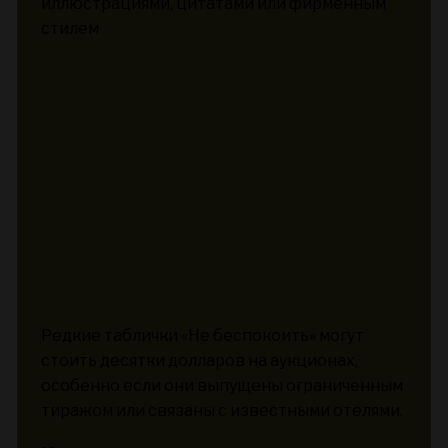
иллюстрациями, цитатами или фирменным
стилем
Редкие таблички «Не беспокоить» могут
стоить десятки долларов на аукционах,
особенно если они выпущены ограниченным
тиражом или связаны с известными отелями.