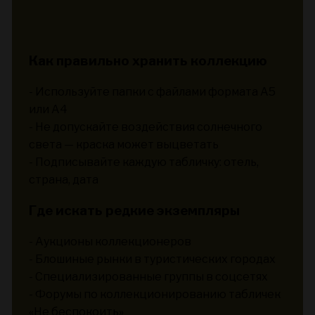
Как правильно хранить коллекцию
- Используйте папки с файлами формата A5
или A4
- Не допускайте воздействия солнечного
света — краска может выцветать
- Подписывайте каждую табличку: отель,
страна, дата
Где искать редкие экземпляры
- Аукционы коллекционеров
- Блошиные рынки в туристических городах
- Специализированные группы в соцсетях
- Форумы по коллекционированию табличек
«Не беспокоить»