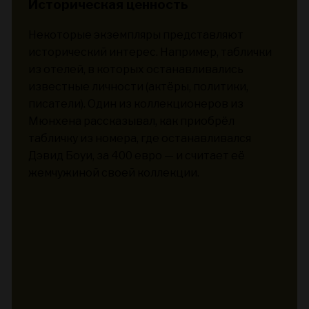
Историческая ценность
Некоторые экземпляры представляют
исторический интерес. Например, таблички
из отелей, в которых останавливались
известные личности (актёры, политики,
писатели). Один из коллекционеров из
Мюнхена рассказывал, как приобрёл
табличку из номера, где останавливался
Дэвид Боуи, за 400 евро — и считает её
жемчужиной своей коллекции.