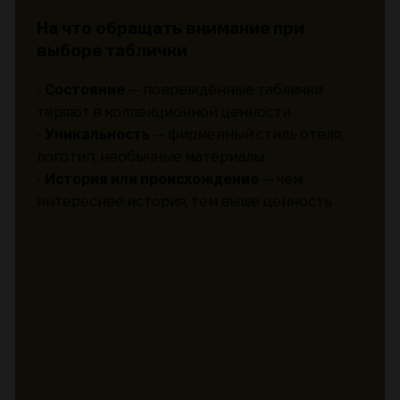
На что обращать внимание при
выборе таблички
-
Состояние
— повреждённые таблички
теряют в коллекционной ценности
-
Уникальность
— фирменный стиль отеля,
логотип, необычные материалы
-
История или происхождение
— чем
интереснее история, тем выше ценность