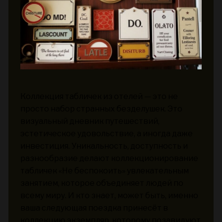
Коллекция табличек из отелей — это не
просто набор странных безделушек. Это
визуальный дневник путешествий,
эстетическое удовольствие, а иногда даже
инвестиция. Уникальность, доступность и
разнообразие делают коллекционирование
табличек «Не беспокоить» увлекательным
занятием, которое объединяет людей по
всему миру. И кто знает, может быть, именно
ваша следующая поездка принесёт в
коллекцию экземпляр, которому позавидуют