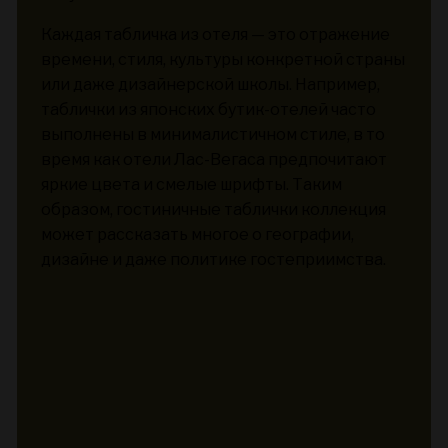
Каждая табличка из отеля — это отражение
времени, стиля, культуры конкретной страны
или даже дизайнерской школы. Например,
таблички из японских бутик-отелей часто
выполнены в минималистичном стиле, в то
время как отели Лас-Вегаса предпочитают
яркие цвета и смелые шрифты. Таким
образом, гостиничные таблички коллекция
может рассказать многое о географии,
дизайне и даже политике гостеприимства.