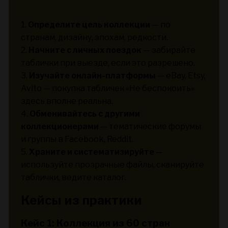
1.
Определите цель коллекции
— по
странам, дизайну, эпохам, редкости.
2.
Начните с личных поездок
— забирайте
таблички при выезде, если это разрешено.
3.
Изучайте онлайн-платформы
— eBay, Etsy,
Avito — покупка табличек «Не беспокоить»
здесь вполне реальна.
4.
Обменивайтесь с другими
коллекционерами
— тематические форумы
и группы в Facebook, Reddit.
5.
Храните и систематизируйте
—
используйте прозрачные файлы, сканируйте
таблички, ведите каталог.
Кейсы из практики
Кейс 1: Коллекция из 60 стран