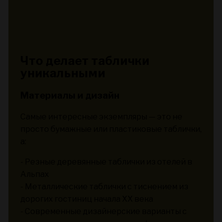
Что делает таблички
уникальными
Материалы и дизайн
Самые интересные экземпляры — это не
просто бумажные или пластиковые таблички,
а:
- Резные деревянные таблички из отелей в
Альпах
- Металлические таблички с тиснением из
дорогих гостиниц начала XX века
- Современные дизайнерские варианты с