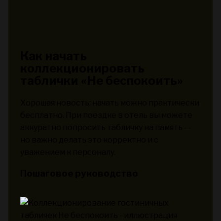
Как начать
коллекционировать
таблички «Не беспокоить»
Хорошая новость: начать можно практически
бесплатно. При поездке в отель вы можете
аккуратно попросить табличку на память —
но важно делать это корректно и с
уважением к персоналу.
Пошаговое руководство