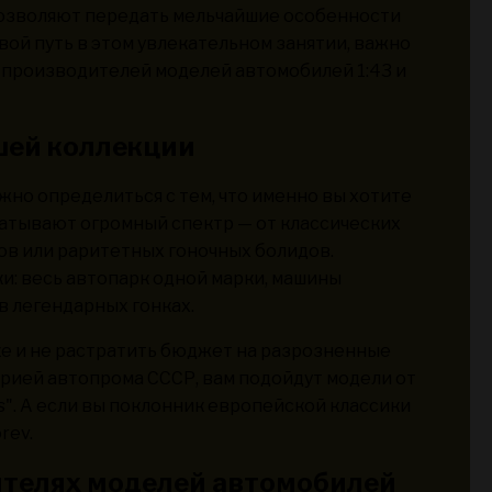
 позволяют передать мельчайшие особенности
вой путь в этом увлекательном занятии, важно
 производителей моделей автомобилей 1:43 и
шей коллекции
ажно определиться с тем, что именно вы хотите
ватывают огромный спектр — от классических
ов или раритетных гоночных болидов.
: весь автопарк одной марки, машины
в легендарных гонках.
ке и не растратить бюджет на разрозненные
орией автопрома СССР, вам подойдут модели от
ls". А если вы поклонник европейской классики
rev.
дителях моделей автомобилей