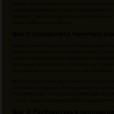
модели легко размещаются на полках, при этом
оригинальных машин. Если вы только начинаете с
понимать, как ориентироваться среди различных
какие ошибки стоит избегать.
Шаг 1: Определите тематику ва
Перед тем как погружаться в покупку моделей, в
собирать. Коллекционные модели машин 1:43 ох
советских легковушек до современных суперкар
Некоторые предпочитают тематические подборки
определённой эпохи или модели, участвовавшие 
Выбор темы поможет вам избежать хаоса на пол
экземпляры. Например, если вы увлекаетесь ист
"Наш Автопром", "DeAgostini" и "Start Scale Mode
— стоит обратить внимание на Minichamps или No
Шаг 2: Разберитесь в произво