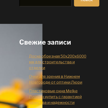
Свежие записи
Доска обрезная 50x200x6000
мм для строительства и
отделки
Очки для зрения в Нижнем
Новгороде от оптики Люри
Пластиковые окна Melke
Липецк купить с гарантией
качества и надежности