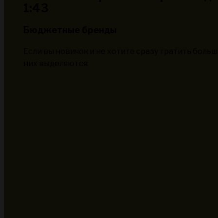
1:43
Бюджетные бренды
Если вы новичок и не хотите сразу тратить боль
них выделяются: