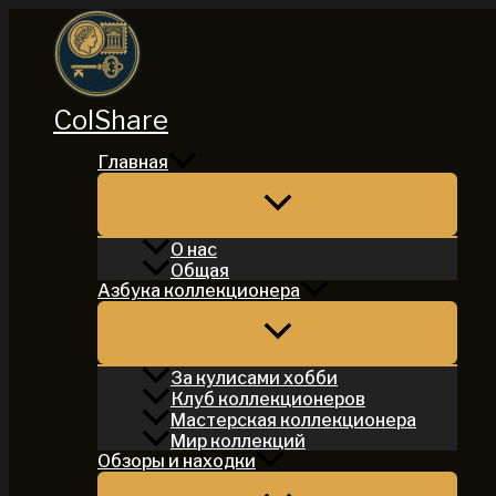
Перейти
к
содержимому
ColShare
Главная
О нас
Общая
Азбука коллекционера
За кулисами хобби
Клуб коллекционеров
Мастерская коллекционера
Мир коллекций
Обзоры и находки