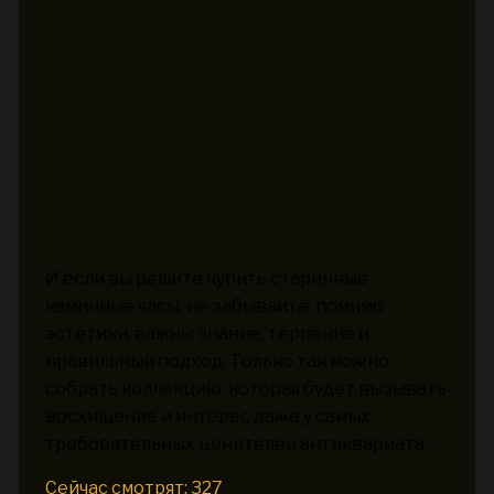
И если вы решите купить старинные
каминные часы, не забывайте: помимо
эстетики, важны знание, терпение и
правильный подход. Только так можно
собрать коллекцию, которая будет вызывать
восхищение и интерес даже у самых
требовательных ценителей антиквариата.
Сейчас смотрят:
327