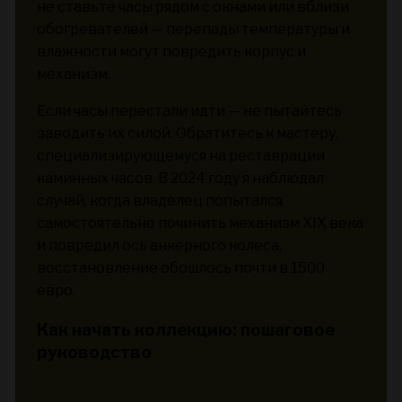
не ставьте часы рядом с окнами или вблизи
обогревателей — перепады температуры и
влажности могут повредить корпус и
механизм.
Если часы перестали идти — не пытайтесь
заводить их силой. Обратитесь к мастеру,
специализирующемуся на реставрации
каминных часов. В 2024 году я наблюдал
случай, когда владелец попытался
самостоятельно починить механизм XIX века
и повредил ось анкерного колеса,
восстановление обошлось почти в 1500
евро.
Как начать коллекцию: пошаговое
руководство