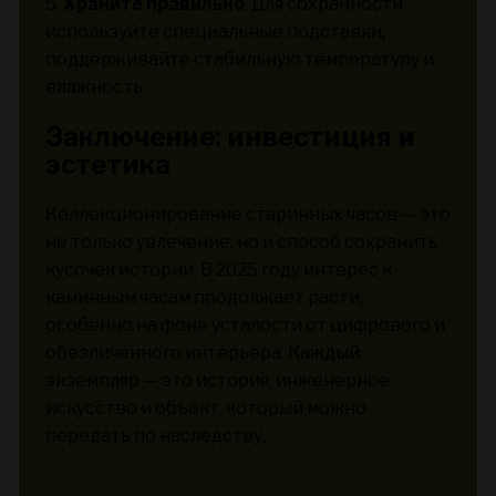
5.
Храните правильно
. Для сохранности
используйте специальные подставки,
поддерживайте стабильную температуру и
влажность.
Заключение: инвестиция и
эстетика
Коллекционирование старинных часов — это
не только увлечение, но и способ сохранить
кусочек истории. В 2025 году интерес к
каминным часам продолжает расти,
особенно на фоне усталости от цифрового и
обезличенного интерьера. Каждый
экземпляр — это история, инженерное
искусство и объект, который можно
передать по наследству.