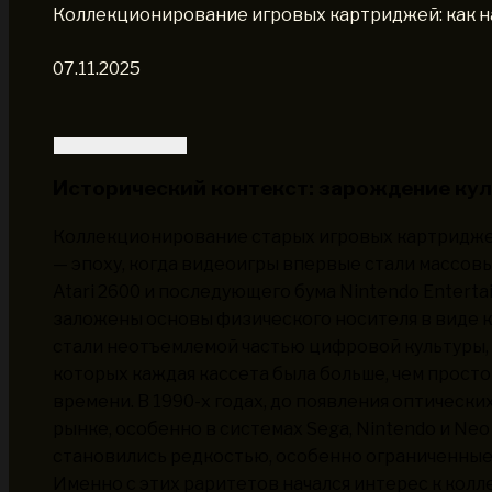
Коллекционирование игровых картриджей: как на
07.11.2025
Исторический контекст: зарождение ку
Коллекционирование старых игровых картриджей
— эпоху, когда видеоигры впервые стали массов
Atari 2600 и последующего бума Nintendo Entert
заложены основы физического носителя в виде к
стали неотъемлемой частью цифровой культуры,
которых каждая кассета была больше, чем прост
времени. В 1990-х годах, до появления оптическ
рынке, особенно в системах Sega, Nintendo и Neo
становились редкостью, особенно ограниченные
Именно с этих раритетов начался интерес к ко