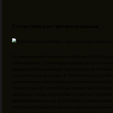
Статистика: рост интереса и рынка
По данным аналитических платформ, к 2025 году
объема более 1,2 миллиарда долларов, при этом 
продажу коллекционных картриджей. За последн
рост интереса на уровне 8–10% ежегодно. Особе
оригинальные картриджи уверенно лидируют по с
*Stadium Events* для NES был продан за 55 000 до
рекордом. Спрос подогревается как ностальгией
привлекательностью: всё больше коллекционеро
игровых картриджей как долгосрочное вложение