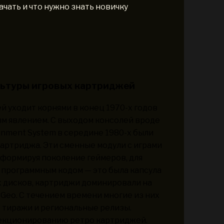
чать и что нужно знать новичку
льтуры игровых картриджей
 уходит корнями в конец 1970-х годов
ым явлением. С выходом консолей вроде
ainment System в середине 1980-х были
артриджа. Эти сменные модули с играми
 формируя поколение геймеров, для
о программным кодом — это была капсула
их дисков, картриджи доминировали на
 Geo. С течением времени многие из них
 тиражи и региональные релизы.
ллекционированию ретро картриджей.