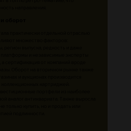
т в топ по ретро-тематике, что
ность направления.
 и оборот
тала практически отдельной отраслью
влияют множество факторов:
, регион выпуска, редкость и даже
е платформы и независимые эксперты
 а сертификация от компаний вроде
азы. Оборот на вторичном рынке также
газинах и аукционах производится
й коллекционных картриджей.
вестиционные портфели из наиболее
вой аналог антиквариата. Также выросла
е только купить, но и продать или
нтией подлинности.