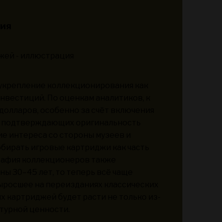
ния
 укрепление коллекционирования как
нвестиций. По оценкам аналитиков, к
долларов, особенно за счёт включения
е, подтверждающих оригинальность
е интереса со стороны музеев и
бирать игровые картриджи как часть
графия коллекционеров также
ны 30–45 лет, то теперь всё чаще
ыросшее на переизданиях классических
ых картриджей будет расти не только из-
ьтурной ценности.