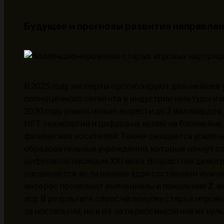
Будущее и прогнозы развития направле
В 2025 году эксперты прогнозируют дальнейшее
полноценного сегмента в индустрии культуры и и
2030 году рынок может вырасти до 2 миллиардов 
NFT-технологий и цифровых копий на блокчейн
физических носителей. Также ожидается усилени
образовательных учреждений, которые начнут со
цифрового наследия XXI века. Возрастная демо
расширяется: если раньше ядро составляли мужчи
интерес проявляют миллениалы и поколение Z, в
игр. В результате спрос на покупку старых игров
за ностальгии, но и из-за переосмысления их кул