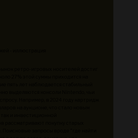
 рынок ретро-игровых носителей достиг
около 27% этой суммы приходится на
ие пять лет наблюдается стабильный
нно выделяются консоли Nintendo, чьи
просу. Например, в 2024 году картридж
лларов на аукционе, что стало новым
, так и инвестиционной
в рассматривают покупку старых
. Поисковые запросы вроде "где найти