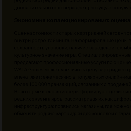
редкие картриджи для консолей" стабильно входя
дополнительно подтверждает растущую популяр
Экономика коллекционирования: оценка
Оценка стоимости старых картриджей сегодня с
внутри ретро-гейминга. На формирование цены 
сохранность упаковки, наличие заводской пломбы
культурное значение игры. Специализированны
предлагают профессиональные услуги по оценке,
WATA Games может увеличить цену картриджа в р
впечатляет: ежемесячно в популярных онлайн-ма
более 100 000 транзакций, связанных с продаже
Некоторые коллекционеры формируют целые ин
редких экземпляров, рассматривая их как цифро
инфраструктура: появились магазины, где можно н
обменять редкие картриджи для консолей с гара