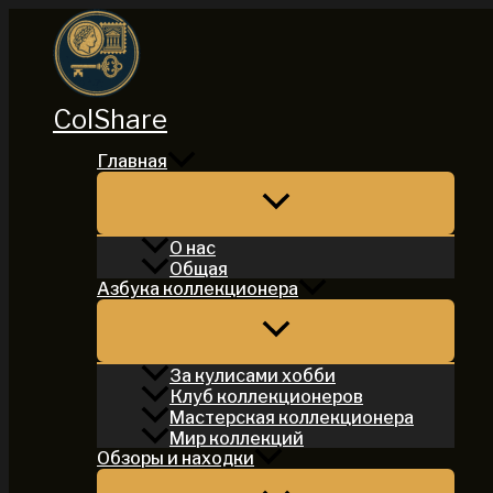
Перейти
к
содержимому
ColShare
Главная
О нас
Общая
Азбука коллекционера
За кулисами хобби
Клуб коллекционеров
Мастерская коллекционера
Мир коллекций
Обзоры и находки