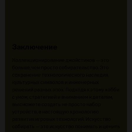
Заключение
Коллекционирование джойстиков — это
больше, чем просто собирательство. Это
сохранение технологического наследия,
культурных символов и инженерных
решений разных эпох. Подходя к этому хобби
с умом, стратегией и вниманием к деталям,
вы сможете создать не просто набор
устройств, а настоящую хронологию
развития игровых технологий. Искусство
собирать — это искусство понимать и ценить