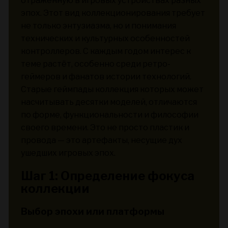
отражённую в игровых устройствах разных
эпох. Этот вид коллекционирования требует
не только энтузиазма, но и понимания
технических и культурных особенностей
контроллеров. С каждым годом интерес к
теме растёт, особенно среди ретро-
геймеров и фанатов истории технологий.
Старые геймпады коллекция которых может
насчитывать десятки моделей, отличаются
по форме, функциональности и философии
своего времени. Это не просто пластик и
провода — это артефакты, несущие дух
ушедших игровых эпох.
Шаг 1: Определение фокуса
коллекции
Выбор эпохи или платформы