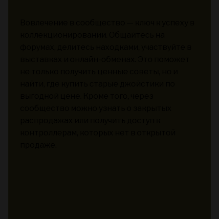
Вовлечение в сообщество — ключ к успеху в
коллекционировании. Общайтесь на
форумах, делитесь находками, участвуйте в
выставках и онлайн-обменах. Это поможет
не только получить ценные советы, но и
найти, где купить старые джойстики по
выгодной цене. Кроме того, через
сообщество можно узнать о закрытых
распродажах или получить доступ к
контроллерам, которых нет в открытой
продаже.