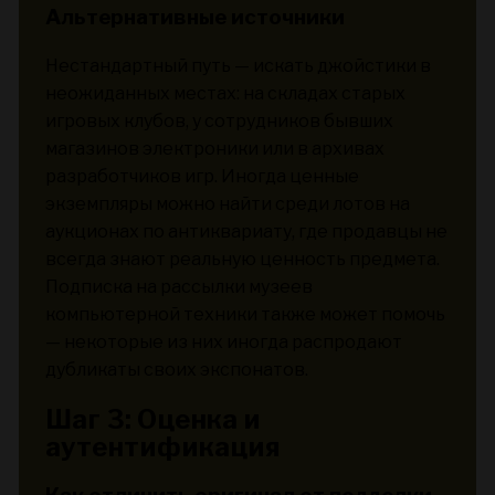
Альтернативные источники
Нестандартный путь — искать джойстики в
неожиданных местах: на складах старых
игровых клубов, у сотрудников бывших
магазинов электроники или в архивах
разработчиков игр. Иногда ценные
экземпляры можно найти среди лотов на
аукционах по антиквариату, где продавцы не
всегда знают реальную ценность предмета.
Подписка на рассылки музеев
компьютерной техники также может помочь
— некоторые из них иногда распродают
дубликаты своих экспонатов.
Шаг 3: Оценка и
аутентификация