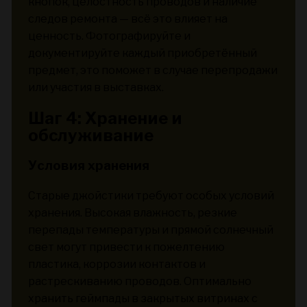
кнопок, целостность проводов и наличие
следов ремонта — всё это влияет на
ценность. Фотографируйте и
документируйте каждый приобретённый
предмет, это поможет в случае перепродажи
или участия в выставках.
Шаг 4: Хранение и
обслуживание
Условия хранения
Старые джойстики требуют особых условий
хранения. Высокая влажность, резкие
перепады температуры и прямой солнечный
свет могут привести к пожелтению
пластика, коррозии контактов и
растрескиванию проводов. Оптимально
хранить геймпады в закрытых витринах с