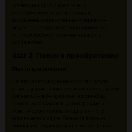
коллекционеров. Также можно
сосредоточиться на аксессуарах,
выпущенных ограниченными сериями —
редкие геймпады коллекционирование
которых требует терпения и связей в
сообществе.
Шаг 2: Поиск и приобретение
Места для покупки
Начать стоит с изучения мест, где купить
старые джойстики возможно с наименьшими
рисками. Онлайн-аукционы вроде eBay,
локальные барахолки, ретро-форумы и
тематические группы в соцсетях — это
основные площадки. Важно тщательно
проверять продавца, запрашивать фото в