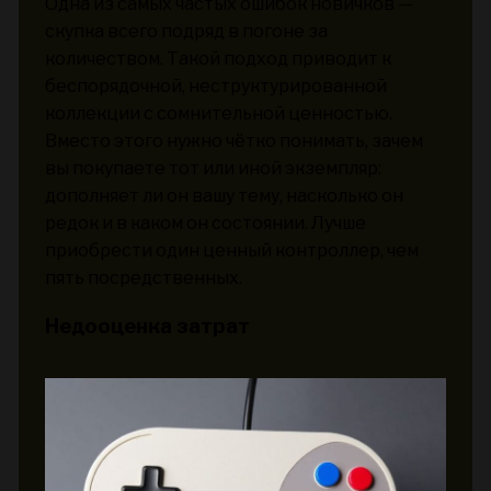
Одна из самых частых ошибок новичков —
скупка всего подряд в погоне за
количеством. Такой подход приводит к
беспорядочной, неструктурированной
коллекции с сомнительной ценностью.
Вместо этого нужно чётко понимать, зачем
вы покупаете тот или иной экземпляр:
дополняет ли он вашу тему, насколько он
редок и в каком он состоянии. Лучше
приобрести один ценный контроллер, чем
пять посредственных.
Недооценка затрат