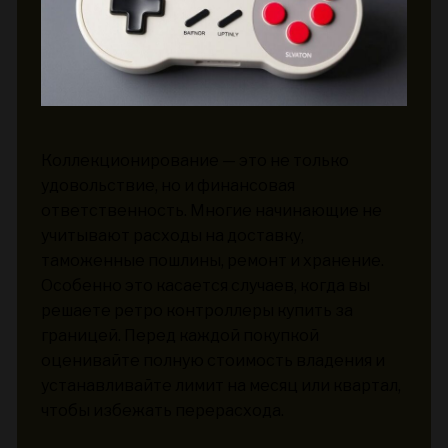
Коллекционирование — это не только
удовольствие, но и финансовая
ответственность. Многие начинающие не
учитывают расходы на доставку,
таможенные пошлины, ремонт и хранение.
Особенно это касается случаев, когда вы
решаете ретро контроллеры купить за
границей. Перед каждой покупкой
оценивайте полную стоимость владения и
устанавливайте лимит на месяц или квартал,
чтобы избежать перерасхода.