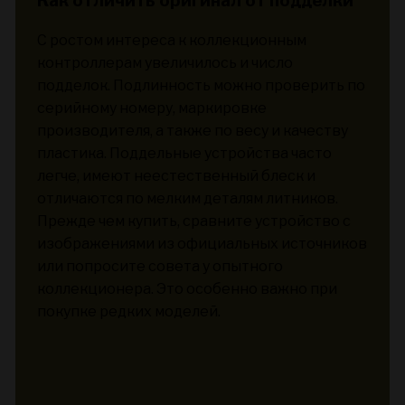
Как отличить оригинал от подделки
С ростом интереса к коллекционным
контроллерам увеличилось и число
подделок. Подлинность можно проверить по
серийному номеру, маркировке
производителя, а также по весу и качеству
пластика. Поддельные устройства часто
легче, имеют неестественный блеск и
отличаются по мелким деталям литников.
Прежде чем купить, сравните устройство с
изображениями из официальных источников
или попросите совета у опытного
коллекционера. Это особенно важно при
покупке редких моделей.