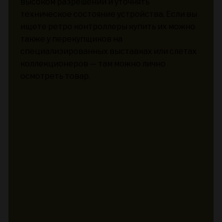
высоком разрешении и уточнять
техническое состояние устройства. Если вы
ищете ретро контроллеры купить их можно
также у перекупщиков на
специализированных выставках или слетах
коллекционеров — там можно лично
осмотреть товар.