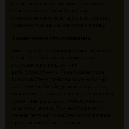
контролем влажности или в герметичных
боксах с силикагелем. Используйте
антистатические пакеты, если устройство
содержит чувствительную электронику.
Техническое обслуживание
Даже если вы не планируете использовать
контроллеры по назначению, важно
периодически проверять их
работоспособность. Раз в 6–12 месяцев
подключайте устройства к совместимым
системам, чтобы убедиться в отсутствии
окисления контактов. Если вы не уверены в
своих навыках, доверьте обслуживание
опытному технику. При необходимости
замены деталей, старайтесь использовать
оригинальные компоненты или