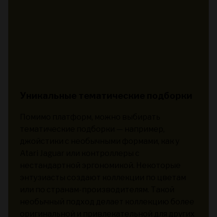
Уникальные тематические подборки
Помимо платформ, можно выбирать
тематические подборки — например,
джойстики с необычными формами, как у
Atari Jaguar или контроллеры с
нестандартной эргономикой. Некоторые
энтузиасты создают коллекции по цветам
или по странам-производителям. Такой
необычный подход делает коллекцию более
оригинальной и привлекательной для других