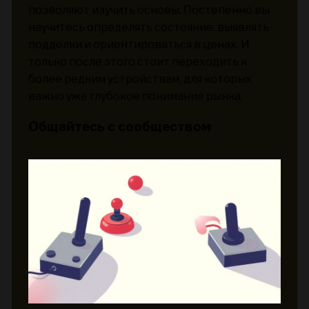
позволяют изучить основы. Постепенно вы
научитесь определять состояние, выявлять
подделки и ориентироваться в ценах. И
только после этого стоит переходить к
более редким устройствам, для которых
важно уже глубокое понимание рынка.
Общайтесь с сообществом