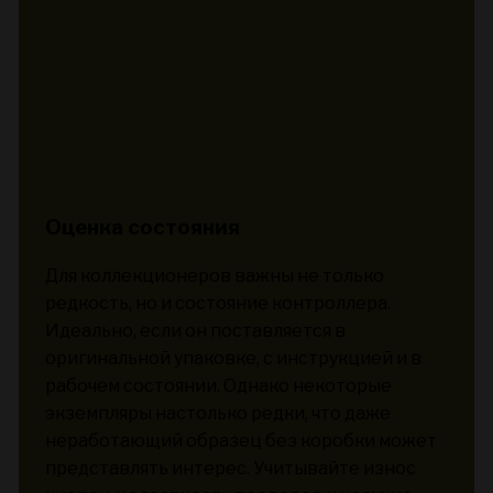
Оценка состояния
Для коллекционеров важны не только
редкость, но и состояние контроллера.
Идеально, если он поставляется в
оригинальной упаковке, с инструкцией и в
рабочем состоянии. Однако некоторые
экземпляры настолько редки, что даже
неработающий образец без коробки может
представлять интерес. Учитывайте износ