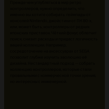
Прежде чем углубляться в мир ретро
контроллеров, нужно определить, что
именно вы хотите собирать: геймпады от
консолей Nintendo, джойстики от ПК 80-х,
или, может быть, контроллеры от редких
японских приставок. Чёткий фокус облегчит
поиск, снизит расходы и придаст логичность
вашей коллекции. Например,
сосредоточение на аксессуарах от SEGA
позволит глубже изучить эволюцию её
дизайна. Нестандартный подход — собрать
коллекцию контроллеров, которые стали
провальными с коммерческой точки зрения,
но интересны с инженерной.