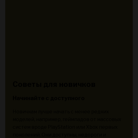
Советы для новичков
Начинайте с доступного
Новичкам лучше начать с менее редких
моделей, например, геймпадов от массовых
систем вроде PlayStation или Xbox первых
поколений. Они доступны, недороги и