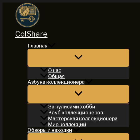
Перейти
к
содержимому
ColShare
Главная
О нас
Общая
Азбука коллекционера
За кулисами хобби
Клуб коллекционеров
Мастерская коллекционера
Мир коллекций
Обзоры и находки