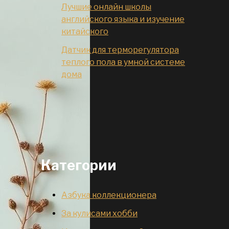
Лучшие онлайн школы
английского языка и изучение
китайского
Датчик для терморегулятора
теплого пола в умной системе
дома
Категории
Азбука коллекционера
За кулисами хобби