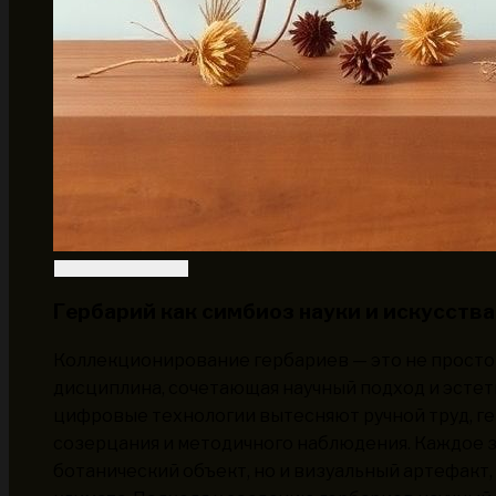
Гербарий как симбиоз науки и искусства
Коллекционирование гербариев — это не просто
дисциплина, сочетающая научный подход и эстет
цифровые технологии вытесняют ручной труд, г
созерцания и методичного наблюдения. Каждое з
ботанический объект, но и визуальный артефакт,