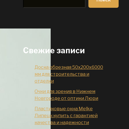
Свежие записи
Доска обрезная 50x200x6000
мм для строительства и
отделки
Очки для зрения в Нижнем
Новгороде от оптики Люри
Пластиковые окна Melke
Липецк купить с гарантией
качества и надежности