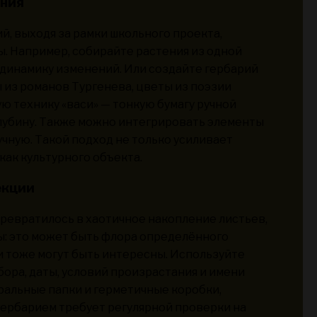
ения
й, выходя за рамки школьного проекта,
. Например, собирайте растения из одной
 динамику изменений. Или создайте гербарий
 из романов Тургенева, цветы из поэзии
ю технику «васи» — тонкую бумагу ручной
лубину. Также можно интегрировать элементы
чную. Такой подход не только усиливает
как культурного объекта.
екции
ревратилось в хаотичное накопление листьев,
ы: это может быть флора определённого
и тоже могут быть интересны. Используйте
бора, даты, условий произрастания и имени
ральные папки и герметичные коробки,
 гербарием требует регулярной проверки на