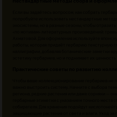
Нестандартные методы сбора и оформл
Если вы задаётесь вопросом, как собрать гербари
попробуйте использовать нестандартные методы
экосистемы, но в разные сезоны, чтобы отразить
«по мотивам» литературных произведений: травы
Ахматовой. Для оформления используйте японску
работы, которая придаёт гербарию текстурную г
каллиграфии, добавляя ботанические заметки вру
эстетику гербариев, но и поднимает их ценность 
Практические советы по развитию колл
Чтобы ваше коллекционирование гербариев не п
важно выстроить систему. Начните с выбора тем
региона, редкие растения или даже сорняки — он
гербарные этикетки с указанием точного места с
собирателя. Для хранения подойдут кислотонейт
защищающие растения от света и влаги. Уход за