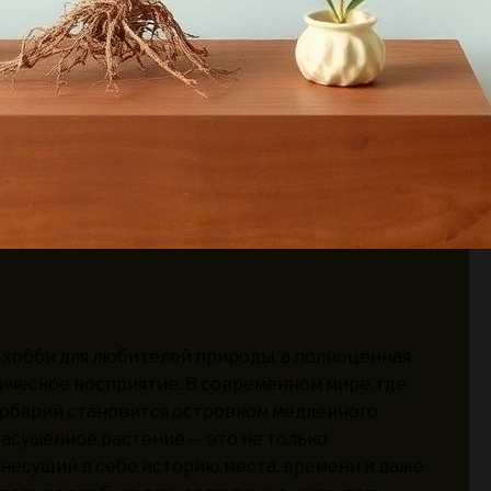
 хобби для любителей природы, а полноценная
ическое восприятие. В современном мире, где
ербарий становится островком медленного
асушенное растение — это не только
 несущий в себе историю места, времени и даже