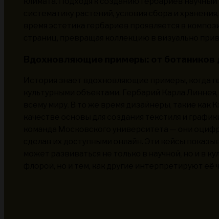
климата. Подходя к созданию гербариев научный
систематику растений, условия сбора и хранения
время эстетика гербариев проявляется в композ
страниц, превращая коллекцию в визуально при
Вдохновляющие примеры: от ботаников 
История знает вдохновляющие примеры, когда ге
культурными объектами. Гербарий Карла Линнея, 
всему миру. В то же время дизайнеры, такие как 
качестве основы для создания текстиля и график
команда Московского университета — они оцифр
сделав их доступными онлайн. Эти кейсы показы
может развиваться не только в научной, но и в к
флорой, но и тем, как другие интерпретируют её