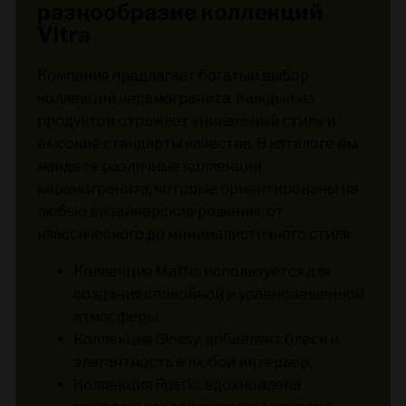
разнообразие коллекций
Vitra
Компания предлагает богатый выбор
коллекций керамогранита. Каждый из
продуктов отражает уникальный стиль и
высокие стандарты качества. В каталоге вы
найдете различные коллекции
керамогранита, которые ориентированы на
любые дизайнерские решения: от
классического до минималистичного стиля.
Коллекция Matte: используется для
создания спокойной и уравновешенной
атмосферы.
Коллекция Glossy: добавляет блеск и
элегантность в любой интерьер.
Коллекция Rustic: вдохновлена