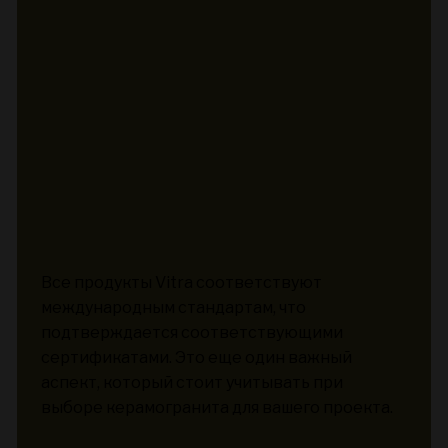
Все продукты Vitra соответствуют
международным стандартам, что
подтверждается соответствующими
сертификатами. Это еще один важный
аспект, который стоит учитывать при
выборе керамогранита для вашего проекта.