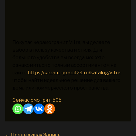
Покупая керамогранит Vitra, вы делаете
выбор в пользу качества и стиля. Для
большего удобства вы всегда можете
ознакомиться с полным ассортиментом на
сайте
https://keramogranit24.ru/katalog/vitra
,
чтобы найти идеальное решение для вашего
дома или коммерческого пространства.
Сейчас смотрят:
505
←
Предыдущая Запись