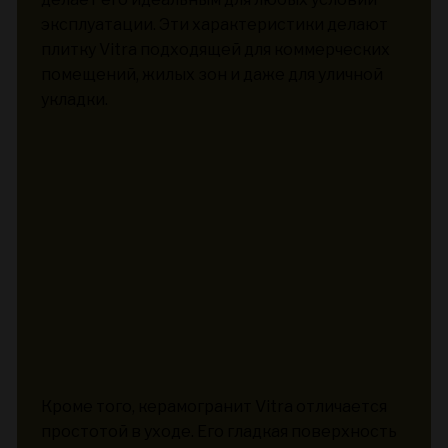
эксплуатации. Эти характеристики делают
плитку Vitra подходящей для коммерческих
помещений, жилых зон и даже для уличной
укладки.
Кроме того, керамогранит Vitra отличается
простотой в уходе. Его гладкая поверхность