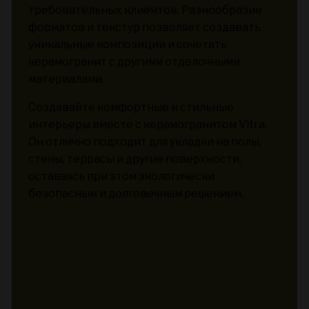
требовательных клиентов. Разнообразие
форматов и текстур позволяет создавать
уникальные композиции и сочетать
керамогранит с другими отделочными
материалами.
Создавайте комфортные и стильные
интерьеры вместе с керамогранитом Vitra.
Он отлично подходит для укладки на полы,
стены, террасы и другие поверхности,
оставаясь при этом экологически
безопасным и долговечным решением.