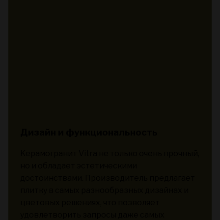
Дизайн и функциональность
Kерамогранит Vitra не только очень прочный,
но и обладает эстетическими
достоинствами. Производитель предлагает
плитку в самых разнообразных дизайнах и
цветовых решениях, что позволяет
удовлетворить запросы даже самых