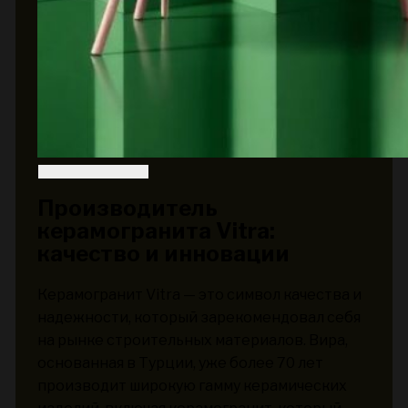
Производитель
керамогранита Vitra:
качество и инновации
Керамогранит Vitra — это символ качества и
надежности, который зарекомендовал себя
на рынке строительных материалов. Вира,
основанная в Турции, уже более 70 лет
производит широкую гамму керамических