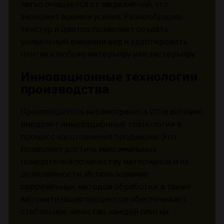
легко очищается от загрязнений, что
экономит время и усилия. Разнообразие
текстур и цветов позволяет создать
уникальный внешний вид и адаптировать
плитку к любому интерьеру или экстерьеру.
Инновационные технологии
производства
Производитель керамогранита Vitra активно
внедряет инновационные технологии в
процесс изготовления продукции. Это
позволяет достичь максимальных
показателей по качеству материалов и их
долговечности. Использование
современных методов обработки, а также
автоматизация процессов обеспечивает
стабильное качество каждой плитки.