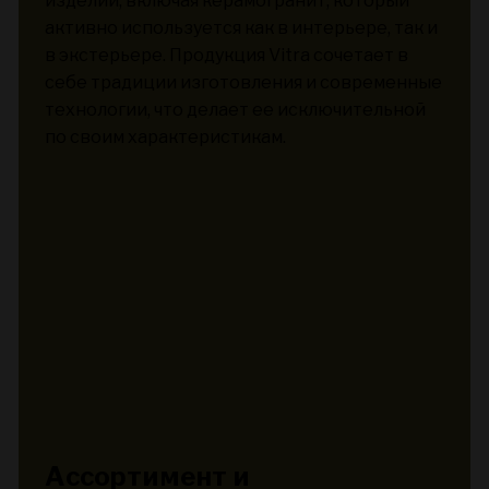
изделий, включая керамогранит, который
активно используется как в интерьере, так и
в экстерьере. Продукция Vitra сочетает в
себе традиции изготовления и современные
технологии, что делает ее исключительной
по своим характеристикам.
Ассортимент и