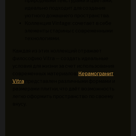
природными текстурами и цветами,
идеально подходит для создания
уютного домашнего пространства.
Коллекция Vintage: сочетает в себе
элементы старины с современными
технологиями.
Каждая из этих коллекций отражает
философию Vitra — создать идеальные
условия для жизни за счет использования
современных материалов.
Керамогранит
Vitra
представлен различными формами и
размерами плитки, что даёт возможность
легко оформить пространство по своему
вкусу.