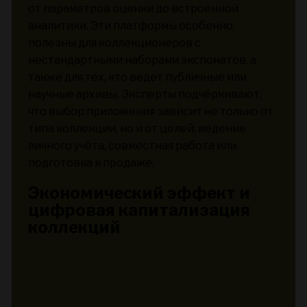
от параметров оценки до встроенной
аналитики. Эти платформы особенно
полезны для коллекционеров с
нестандартными наборами экспонатов, а
также для тех, кто ведет публичные или
научные архивы. Эксперты подчёркивают,
что выбор приложения зависит не только от
типа коллекции, но и от целей: ведение
личного учёта, совместная работа или
подготовка к продаже.
Экономический эффект и
цифровая капитализация
коллекций