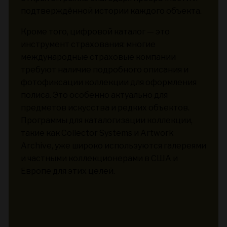
подтверждённой истории каждого объекта.
Кроме того, цифровой каталог — это
инструмент страхования: многие
международные страховые компании
требуют наличие подробного описания и
фотофиксации коллекции для оформления
полиса. Это особенно актуально для
предметов искусства и редких объектов.
Программы для каталогизации коллекции,
такие как Collector Systems и Artwork
Archive, уже широко используются галереями
и частными коллекционерами в США и
Европе для этих целей.