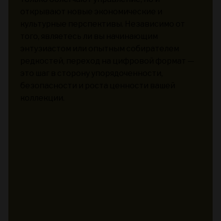
открывают новые экономические и
культурные перспективы. Независимо от
того, являетесь ли вы начинающим
энтузиастом или опытным собирателем
редкостей, переход на цифровой формат —
это шаг в сторону упорядоченности,
безопасности и роста ценности вашей
коллекции.