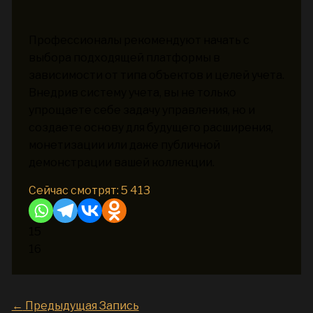
Профессионалы рекомендуют начать с
выбора подходящей платформы в
зависимости от типа объектов и целей учета.
Внедрив систему учета, вы не только
упрощаете себе задачу управления, но и
создаете основу для будущего расширения,
монетизации или даже публичной
демонстрации вашей коллекции.
Сейчас смотрят:
5 413
15
16
←
Предыдущая Запись