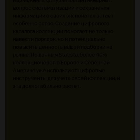
марки, книги, фигурки или антиквариат,
вопрос систематизации и сохранения
информации о своих экспонатах встает
особенно остро. Создание цифрового
каталога коллекции помогает не только
навести порядок, но и потенциально
повысить ценность вашей подборки на
рынке. По данным Statista, более 40%
коллекционеров в Европе и Северной
Америке уже используют цифровые
инструменты для учета своей коллекции, и
эта доля стабильно растет.