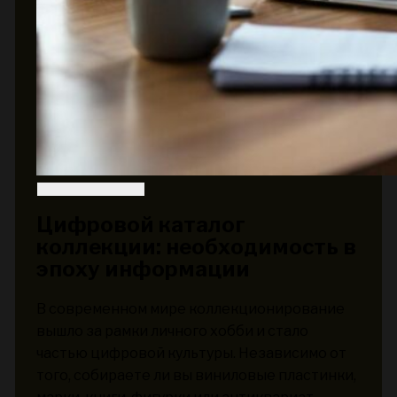
Цифровой каталог
коллекции: необходимость в
эпоху информации
В современном мире коллекционирование
вышло за рамки личного хобби и стало
частью цифровой культуры. Независимо от
того, собираете ли вы виниловые пластинки,