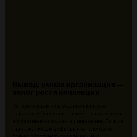
Вывод: умная организация —
залог роста коллекции
Каталогизация коллекции онлайн уже
перестала быть новшеством — это стандарт
эффективного коллекционирования. Лучшие
приложения для цифровых каталогов не
только облегчают управление, но и