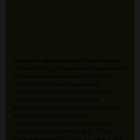
Создание цифрового каталога коллекции —
это не просто удобство, но и стратегический
шаг с экономической выгодой. Каталог
позволяет отслеживать рыночную
стоимость объектов в динамике, а это
особенно важно для антикваров и
инвесторов. По оценкам консалтинговой
компании Deloitte, правильно
задокументированная коллекция может
повысить свою стоимость до 15–20% на
открытом рынке благодаря прозрачности и