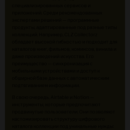
специализированных сервисов и
приложений. Среди рекомендованных
экспертами решений — программные
продукты, адаптированные под разные типы
коллекций. Например, CLZ Collectorz
обладает высокой гибкостью и подходит для
каталогов книг, фильмов, комиксов, винила и
даже произведений искусства. Его
преимущество — синхронизация с
мобильными устройствами и доступ к
обширной базе данных с автоматическим
подтягиванием информации.
В свою очередь, Airtable и Notion —
инструменты, которые предпочитают
продвинутые пользователи. Они позволяют
кастомизировать структуру цифрового
каталога коллекции под уникальные нужды: