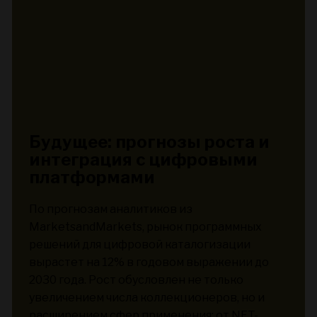
Будущее: прогнозы роста и
интеграция с цифровыми
платформами
По прогнозам аналитиков из
MarketsandMarkets, рынок программных
решений для цифровой каталогизации
вырастет на 12% в годовом выражении до
2030 года. Рост обусловлен не только
увеличением числа коллекционеров, но и
расширением сфер применения: от NFT-