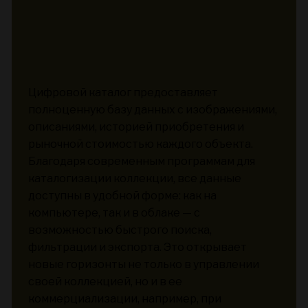
Цифровой каталог предоставляет
полноценную базу данных с изображениями,
описаниями, историей приобретения и
рыночной стоимостью каждого объекта.
Благодаря современным программам для
каталогизации коллекции, все данные
доступны в удобной форме: как на
компьютере, так и в облаке — с
возможностью быстрого поиска,
фильтрации и экспорта. Это открывает
новые горизонты не только в управлении
своей коллекцией, но и в ее
коммерциализации, например, при