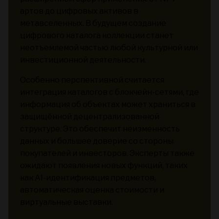
артов до цифровых активов в
метавселенных. В будущем создание
цифрового каталога коллекции станет
неотъемлемой частью любой культурной или
инвестиционной деятельности.
Особенно перспективной считается
интеграция каталогов с блокчейн-сетями, где
информация об объектах может храниться в
защищённой децентрализованной
структуре. Это обеспечит неизменность
данных и большее доверие со стороны
покупателей и инвесторов. Эксперты также
ожидают появления новых функций, таких
как AI-идентификация предметов,
автоматическая оценка стоимости и
виртуальные выставки.