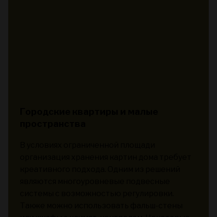
Городские квартиры и малые
пространства
В условиях ограниченной площади
организация хранения картин дома требует
креативного подхода. Одним из решений
являются многоуровневые подвесные
системы с возможностью регулировки.
Также можно использовать фальш-стены