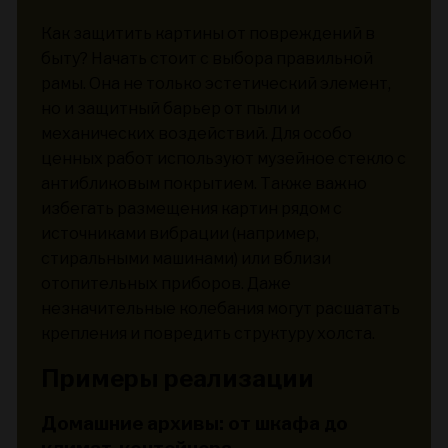
Как защитить картины от повреждений в
быту? Начать стоит с выбора правильной
рамы. Она не только эстетический элемент,
но и защитный барьер от пыли и
механических воздействий. Для особо
ценных работ используют музейное стекло с
антибликовым покрытием. Также важно
избегать размещения картин рядом с
источниками вибрации (например,
стиральными машинами) или вблизи
отопительных приборов. Даже
незначительные колебания могут расшатать
крепления и повредить структуру холста.
Примеры реализации
Домашние архивы: от шкафа до