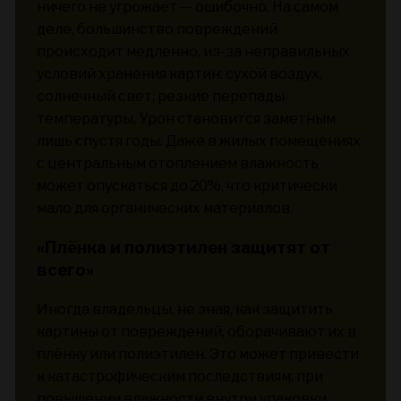
ничего не угрожает — ошибочно. На самом
деле, большинство повреждений
происходит медленно, из-за неправильных
условий хранения картин: сухой воздух,
солнечный свет, резкие перепады
температуры. Урон становится заметным
лишь спустя годы. Даже в жилых помещениях
с центральным отоплением влажность
может опускаться до 20%, что критически
мало для органических материалов.
«Плёнка и полиэтилен защитят от
всего»
Иногда владельцы, не зная, как защитить
картины от повреждений, оборачивают их в
плёнку или полиэтилен. Это может привести
к катастрофическим последствиям: при
повышении влажности внутри упаковки