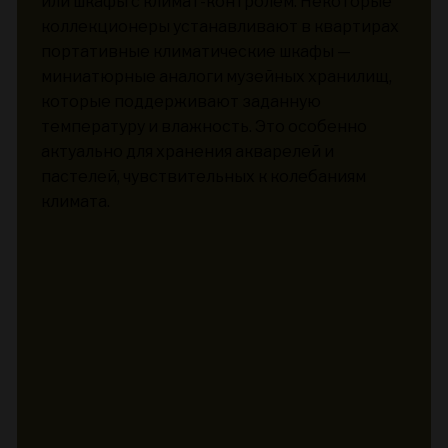
или шкафы с климат-контролем. Некоторые
коллекционеры устанавливают в квартирах
портативные климатические шкафы —
миниатюрные аналоги музейных хранилищ,
которые поддерживают заданную
температуру и влажность. Это особенно
актуально для хранения акварелей и
пастелей, чувствительных к колебаниям
климата.