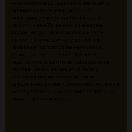
— от монархов до церковных деятелей —
понимали, что картины, особенно
написанные маслом, требуют ухода и
защиты. Уже в XVI веке были известны
случаи, когда полотна портились из-за
сырости в замковых помещениях или
попадания прямого солнечного света.
Появление музеев в XVIII–XIX веках
подстегнуло развитие методов хранения:
картины начали размещать в залах с
контролируемым климатом, а позже — в
специальных архивах. Эти наработки легли в
основу современных стандартов хранения
произведений искусства.