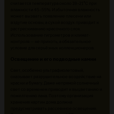
считается температура около 18–21°C при
влажности 45–55%. Избыточная влажность
может вызвать появление плесени или
вздутие основы, а сухой воздух приводит к
растрескиванию красочного слоя.
Использование гигрометров и климат-
контроля — не прихоть, а обязательное
условие для серьёзных коллекционеров.
Освещение и его подводные камни
Свет, особенно ультрафиолетовый,
оказывает разрушительное воздействие на
краски и бумагу. Даже непрямой солнечный
свет со временем приводит к выцветанию и
пожелтению лака. Поэтому организация
хранения картин дома должна
предусматривать рассеянное освещение.