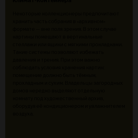
климат-контейнера
Некоторые коллекционеры предпочитают
хранить часть собрания в «архивном»
формате — вне поля зрения. В этом случае
картины помещают в вертикальные
стеллажи или ящики с мягкими прокладками.
Такие системы позволяют избежать
давления и трения. При этом важно
соблюдать условия хранения картин:
помещение должно быть тёмным,
прохладным и сухим. Владельцы загородных
домов нередко выделяют отдельную
комнату под художественный архив,
оборудуя её кондиционером и увлажнителем
воздуха.