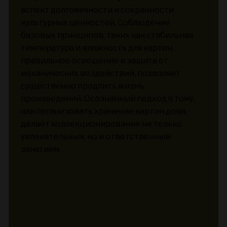
аспект долговечности и сохранности
культурных ценностей. Соблюдение
базовых принципов, таких как стабильная
температура и влажность для картин,
правильное освещение и защита от
механических воздействий, позволяет
существенно продлить жизнь
произведений. Осознанный подход к тому,
как организовать хранение картин дома,
делает коллекционирование не только
увлекательным, но и ответственным
занятием.