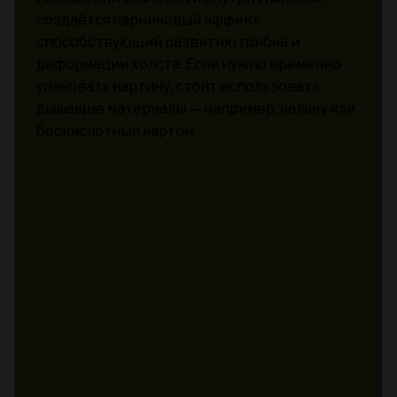
создаётся парниковый эффект,
способствующий развитию грибка и
деформации холста. Если нужно временно
упаковать картину, стоит использовать
дышащие материалы — например, кальку или
бескислотный картон.