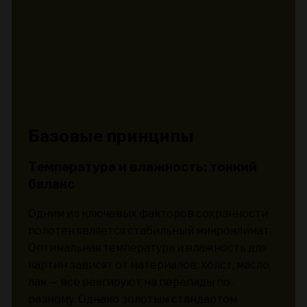
Базовые принципы
Температура и влажность: тонкий
баланс
Одним из ключевых факторов сохранности
полотен является стабильный микроклимат.
Оптимальная температура и влажность для
картин зависят от материалов: холст, масло,
лак — все реагируют на перепады по-
разному. Однако золотым стандартом