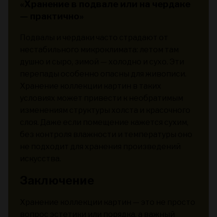
«Хранение в подвале или на чердаке
— практично»
Подвалы и чердаки часто страдают от
нестабильного микроклимата: летом там
душно и сыро, зимой — холодно и сухо. Эти
перепады особенно опасны для живописи.
Хранение коллекции картин в таких
условиях может привести к необратимым
изменениям структуры холста и красочного
слоя. Даже если помещение кажется сухим,
без контроля влажности и температуры оно
не подходит для хранения произведений
искусства.
Заключение
Хранение коллекции картин — это не просто
вопрос эстетики или порядка, а важный