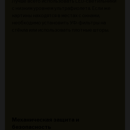
Лучше всего использовать LED-светильники
с низким уровнем ультрафиолета. Если же
картины находятся в местах с окнами,
необходимо установить УФ-фильтры на
стёкла или использовать плотные шторы.
Механическая защита и
безопасность