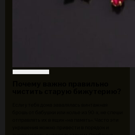
Почему важно правильно
чистить старую бижутерию?
Если у тебя дома завалялась винтажная
брошь от бабушки или колье из 90-х, не спеши
отправлять их в ящик «на память». Часто эти
украшения можно привести в порядок и