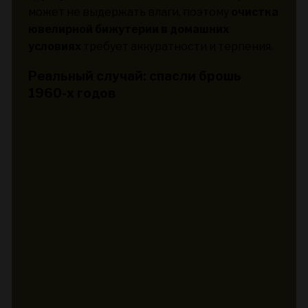
может не выдержать влаги, поэтому
очистка
ювелирной бижутерии в домашних
условиях
требует аккуратности и терпения.
Реальный случай: спасли брошь
1960-х годов