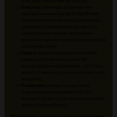
или средства для мытья посуды.
Очистка:
смочи щётку или ватную
палочку в мыльной воде и обработай
поверхности. Не погружай украшение
целиком, особенно если на нём есть
клей. Если оно сильно загрязнено —
используй ватную палочку с уксусом или
лимонным соком.
Сушка:
промокни украшение мягкой
тканью и оставь на воздухе. Не
используй фен или батарею — от этого
может отклеиться декор или помутнеть
покрытие.
Полировка:
аккуратно протрите
изделие сухой микрофиброй. Это
поможет убрать остатки загрязнений и
вернуть лёгкий блеск.
Что можно использовать для чистки