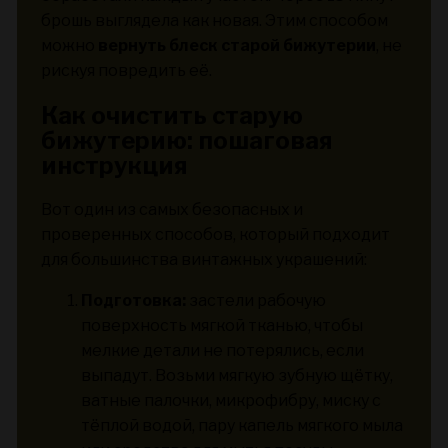
брошь выглядела как новая. Этим способом
можно
вернуть блеск старой бижутерии
, не
рискуя повредить её.
Как очистить старую
бижутерию: пошаговая
инструкция
Вот один из самых безопасных и
проверенных способов, который подходит
для большинства винтажных украшений:
Подготовка:
застели рабочую
поверхность мягкой тканью, чтобы
мелкие детали не потерялись, если
выпадут. Возьми мягкую зубную щётку,
ватные палочки, микрофибру, миску с
тёплой водой, пару капель мягкого мыла