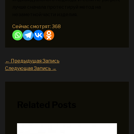
лучше сначала протестируй метод на
незаметной части изделия.
Сейчас смотрят:
368
←
Предыдущая Запись
Следующая Запись
→
Related Posts