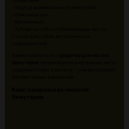
покрытием)
- Уксус (в минимальных количествах)
- Лимонный сок
- Мягкое мыло
- Зубная паста без отбеливающих частиц
(только для грубых металлических
поверхностей)
Важно помнить, что
средства для чистки
бижутерии
, продающиеся в магазинах, часто
содержат спирт и кислоту — они не подходят
для винтажных украшений.
Кейс: ожерелье из чешской
бижутерии