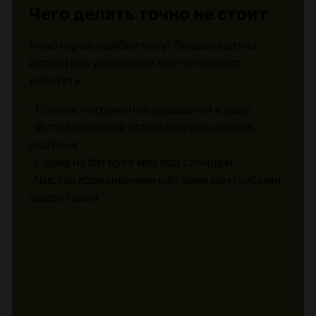
Чего делать точно не стоит
Некоторые ошибки могут безвозвратно
испортить украшение. Вот чего стоит
избегать:
- Полное погружение украшения в воду
- Использование отбеливателя, спирта,
ацетона
- Сушка на батарее или под солнцем
- Чистка абразивными щётками или грубыми
салфетками