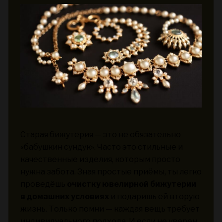
Старая бижутерия — это не обязательно
«бабушкин сундук». Часто это стильные и
качественные изделия, которым просто
нужна забота. Зная простые приёмы, ты легко
проведёшь
очистку ювелирной бижутерии
в домашних условиях
и подаришь ей вторую
жизнь. Только помни — каждая вещь требует
индивидуального подхода. И если не уверен,