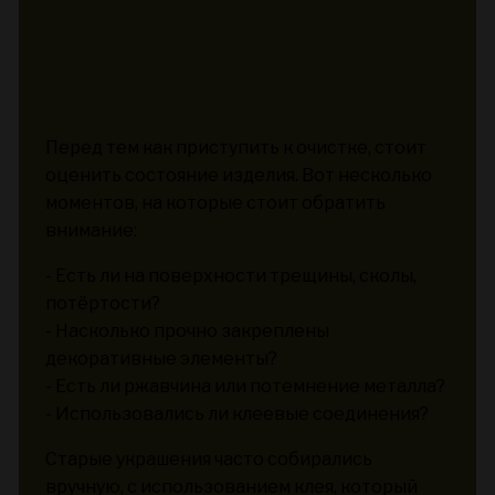
Перед тем как приступить к очистке, стоит
оценить состояние изделия. Вот несколько
моментов, на которые стоит обратить
внимание:
- Есть ли на поверхности трещины, сколы,
потёртости?
- Насколько прочно закреплены
декоративные элементы?
- Есть ли ржавчина или потемнение металла?
- Использовались ли клеевые соединения?
Старые украшения часто собирались
вручную, с использованием клея, который