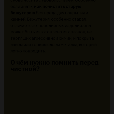
снова носить с удовольствием. Особенно,
если знать,
как почистить старую
бижутерию
без вреда для покрытия и
камней. Бижутерия, особенно старая,
отличается от ювелирных изделий: она
может быть изготовлена из сплавов, не
терпящих агрессивной химии, и покрыта
лаком или тонким слоем металла, который
легко повредить.
О чём нужно помнить перед
чисткой?