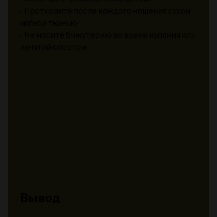
- Протирайте после каждого ношения сухой
мягкой тканью
- Не носите бижутерию во время купания или
занятий спортом
Вывод