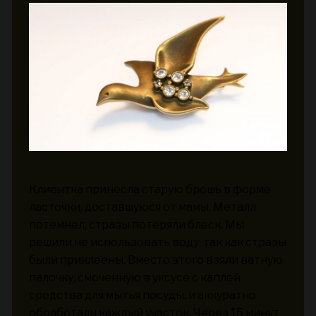
Клиентка принесла старую брошь в форме
ласточки, доставшуюся от мамы. Металл
потемнел, стразы потеряли блеск. Мы
решили не использовать воду, так как стразы
были приклеены. Вместо этого взяли ватную
палочку, смоченную в уксусе с каплей
средства для мытья посуды, и аккуратно
обработали каждый участок. Через 15 минут