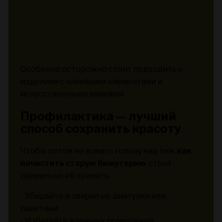
Особенно осторожно стоит подходить к
изделиям с клеевыми элементами и
искусственными камнями.
Профилактика — лучший
способ сохранить красоту
Чтобы потом не ломать голову над тем,
как
почистить старую бижутерию
, стоит
правильно её хранить:
- Убирайте в закрытые шкатулки или
пакетики
- Избегайте влажных помещений