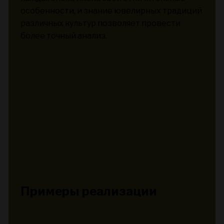
особенности, и знание ювелирных традиций
различных культур позволяет провести
более точный анализ.
Примеры реализации