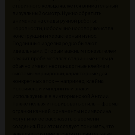
старинного кольца является внимательный
визуальный осмотр. Нужно обратить
внимание на следы ручной работы:
неровности, небольшие несовершенства
конструкции и характерный износ.
Подлинные изделия редко бывают
идеальными. Вторым важным показателем
служит проба металла: старинные кольца
обычно имеют нестандартные клейма и
системы маркировки, характерные для
конкретных эпох — например, клейма
Российской империи или знаки,
используемые в викторианской Англии.
Также нельзя игнорировать стиль — формы
огранки камней, орнаменты и символика
могут многое рассказать о времени
создания. При этом следует понимать, что
каждая эпоха имела свои отличительные