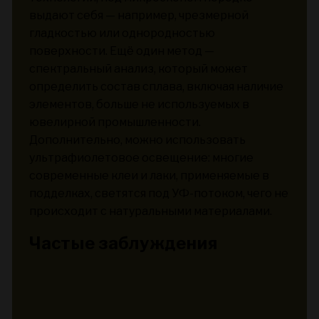
выдают себя — например, чрезмерной
гладкостью или однородностью
поверхности. Ещё один метод —
спектральный анализ, который может
определить состав сплава, включая наличие
элементов, больше не используемых в
ювелирной промышленности.
Дополнительно, можно использовать
ультрафиолетовое освещение: многие
современные клеи и лаки, применяемые в
подделках, светятся под УФ-потоком, чего не
происходит с натуральными материалами.
Частые заблуждения