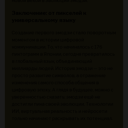
новой вехой в эволюции эмодзи.
Заключение: от пикселей к
универсальному языку
Создание первого эмодзи стало поворотным
моментом в истории цифровой
коммуникации. То, что начиналось с 176
пиктограмм в Японии, сегодня превратилось
в глобальный язык, объединяющий
миллиарды людей. История эмодзи — это не
просто развитие символов, а отражение
изменения самого способа общения в
цифровую эпоху. А глядя в будущее, можно с
уверенностью сказать: эмодзи ещё не
достигли пика своей эволюции. Технологии
ИИ, виртуальная реальность и нейросети
только начинают раскрывать их потенциал.