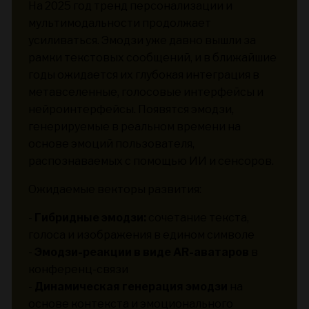
На 2025 год тренд персонализации и
мультимодальности продолжает
усиливаться. Эмодзи уже давно вышли за
рамки текстовых сообщений, и в ближайшие
годы ожидается их глубокая интеграция в
метавселенные, голосовые интерфейсы и
нейроинтерфейсы. Появятся эмодзи,
генерируемые в реальном времени на
основе эмоций пользователя,
распознаваемых с помощью ИИ и сенсоров.
Ожидаемые векторы развития:
-
Гибридные эмодзи:
сочетание текста,
голоса и изображения в едином символе
-
Эмодзи-реакции в виде AR-аватаров
в
конференц-связи
-
Динамическая генерация эмодзи
на
основе контекста и эмоционального