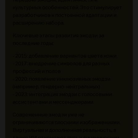
культурных особенностей. Это стимулирует
разработчиков к постоянной адаптации и
расширению набора.
Ключевые этапы развития эмодзи за
последние годы:
- 2015: добавление вариантов цвета кожи
- 2017: внедрение символов для разных
профессий и полов
- 2020: появление инклюзивных эмодзи
(например, гендерно-нейтральных)
- 2023: интеграция эмодзи с голосовыми
ассистентами и мессенджерами
Современные эмодзи уже не
ограничиваются плоскими изображениями.
Виртуальная и дополненная реальность, а
также ИИ открывают путь к динамическим,