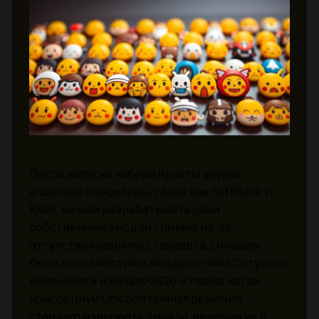
После запуска набора Куриты другие
японские операторы, такие как SoftBank и
KDDI, начали разрабатывать свои
собственные эмодзи. Однако из-за
отсутствия единого стандарта, символы
были несовместимы между сетями. Ситуация
изменилась в начале 2010-х годов, когда
консорциум Unicode принял решение
стандартизировать эмодзи, включив их в