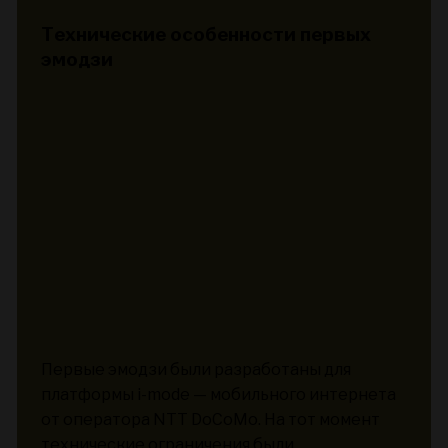
Технические особенности первых
эмодзи
Первые эмодзи были разработаны для
платформы i-mode — мобильного интернета
от оператора NTT DoCoMo. На тот момент
технические ограничения были