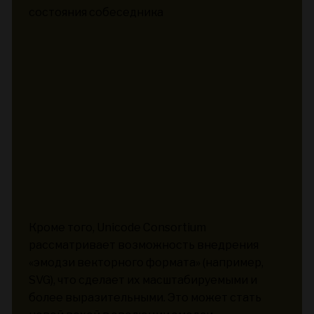
состояния собеседника
Кроме того, Unicode Consortium
рассматривает возможность внедрения
«эмодзи векторного формата» (например,
SVG), что сделает их масштабируемыми и
более выразительными. Это может стать