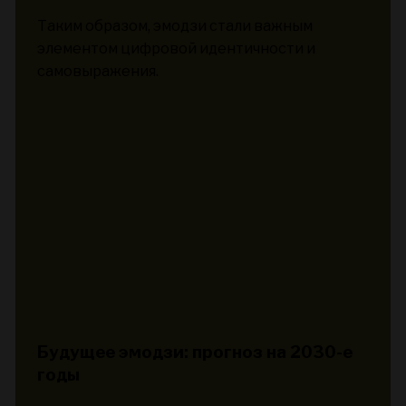
Таким образом, эмодзи стали важным
элементом цифровой идентичности и
самовыражения.
Будущее эмодзи: прогноз на 2030-е
годы