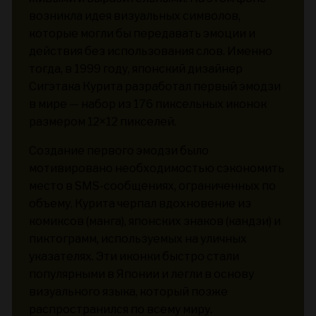
возникла идея визуальных символов,
которые могли бы передавать эмоции и
действия без использования слов. Именно
тогда, в 1999 году, японский дизайнер
Сигэтака Курита разработал первый эмодзи
в мире — набор из 176 пиксельных иконок
размером 12×12 пикселей.
Создание первого эмодзи было
мотивировано необходимостью сэкономить
место в SMS-сообщениях, ограниченных по
объему. Курита черпал вдохновение из
комиксов (манга), японских знаков (кандзи) и
пиктограмм, используемых на уличных
указателях. Эти иконки быстро стали
популярными в Японии и легли в основу
визуального языка, который позже
распространился по всему миру.