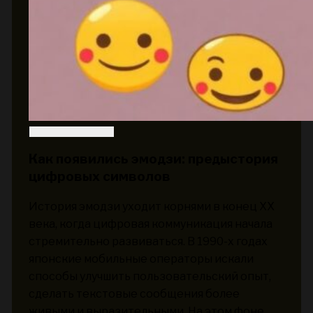
Как появились эмодзи: предыстория
цифровых символов
История эмодзи уходит корнями в конец XX
века, когда цифровая коммуникация начала
стремительно развиваться. В 1990-х годах
японские мобильные операторы искали
способы улучшить пользовательский опыт,
сделать текстовые сообщения более
живыми и выразительными. На этом фоне