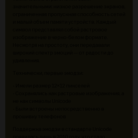
значительными: низкое разрешение экранов,
ограниченная пропускная способность сетей
и малый объем памяти устройств. Каждый
символ представлял собой растровое
изображение в черно-белом формате.
Несмотря на простоту, они передавали
широкий спектр эмоций — от радости до
удивления.
Технически, первые эмодзи:
- Имели размер 12×12 пикселей
- Сохранялись как растровые изображения, а
не как символы Unicode
- Были встроены непосредственно в
прошивку телефонов
Поддержка эмодзи в стандарте Unicode
появилась лишь в 2010 году, что стало