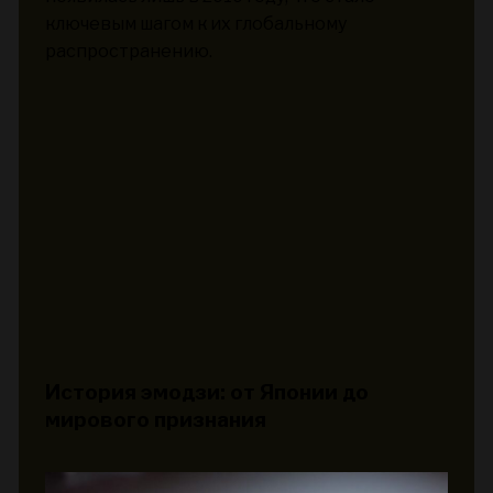
ключевым шагом к их глобальному
распространению.
История эмодзи: от Японии до
мирового признания