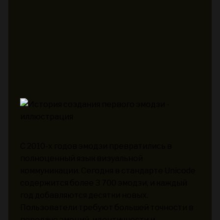
С 2010-х годов эмодзи превратились в
полноценный язык визуальной
коммуникации. Сегодня в стандарте Unicode
содержится более 3 700 эмодзи, и каждый
год добавляются десятки новых.
Пользователи требуют большей точности в
передаче эмоций, идентичности и