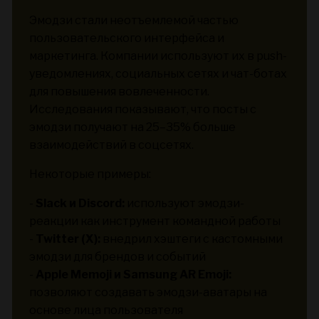
Эмодзи стали неотъемлемой частью
пользовательского интерфейса и
маркетинга. Компании используют их в push-
уведомлениях, социальных сетях и чат-ботах
для повышения вовлеченности.
Исследования показывают, что посты с
эмодзи получают на 25–35% больше
взаимодействий в соцсетях.
Некоторые примеры:
-
Slack и Discord:
используют эмодзи-
реакции как инструмент командной работы
-
Twitter (X):
внедрил хэштеги с кастомными
эмодзи для брендов и событий
-
Apple Memoji и Samsung AR Emoji:
позволяют создавать эмодзи-аватары на
основе лица пользователя