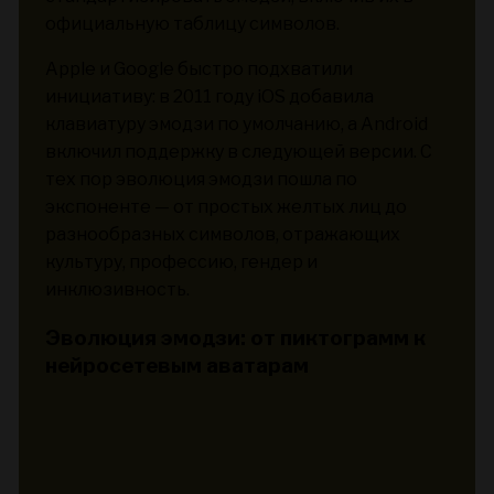
официальную таблицу символов.
Apple и Google быстро подхватили
инициативу: в 2011 году iOS добавила
клавиатуру эмодзи по умолчанию, а Android
включил поддержку в следующей версии. С
тех пор эволюция эмодзи пошла по
экспоненте — от простых желтых лиц до
разнообразных символов, отражающих
культуру, профессию, гендер и
инклюзивность.
Эволюция эмодзи: от пиктограмм к
нейросетевым аватарам