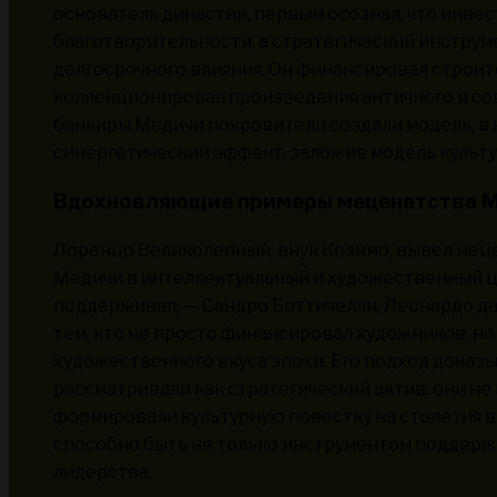
основатель династии, первым осознал, что инвес
благотворительности, а стратегический инструм
долгосрочного влияния. Он финансировал строит
коллекционировал произведения античного и сов
банкиры Медичи покровители создали модель, в 
синергетический эффект, заложив модель культур
Вдохновляющие примеры меценатства 
Лоренцо Великолепный, внук Козимо, вывел мец
Медичи в интеллектуальный и художественный це
поддерживал, — Сандро Боттичелли, Леонардо д
тем, кто не просто финансировал художников, н
художественного вкуса эпохи. Его подход доказ
рассматривали как стратегический актив: они не
формировали культурную повестку на столетия в
способно быть не только инструментом поддержк
лидерства.