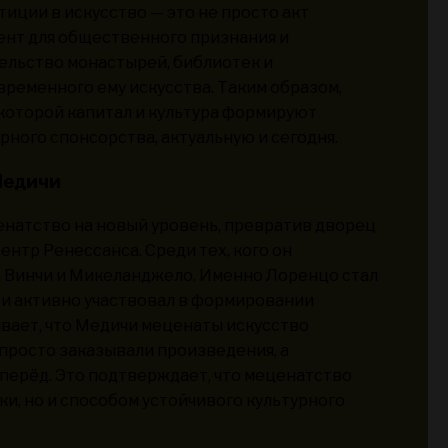
тиции в искусство — это не просто акт
ент для общественного признания и
ельство монастырей, библиотек и
ременного ему искусства. Таким образом,
которой капитал и культура формируют
ного спонсорства, актуальную и сегодня.
Медичи
енатство на новый уровень, превратив дворец
нтр Ренессанса. Среди тех, кого он
а Винчи и Микеланджело. Именно Лоренцо стал
о и активно участвовал в формировании
ывает, что Медичи меценаты искусство
 просто заказывали произведения, а
перёд. Это подтверждает, что меценатство
и, но и способом устойчивого культурного