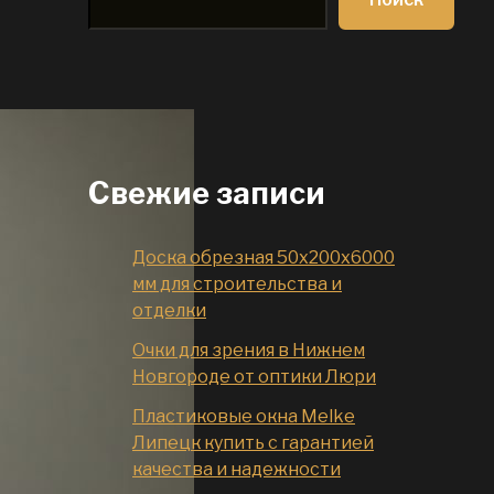
Свежие записи
Доска обрезная 50x200x6000
мм для строительства и
отделки
Очки для зрения в Нижнем
Новгороде от оптики Люри
Пластиковые окна Melke
Липецк купить с гарантией
качества и надежности