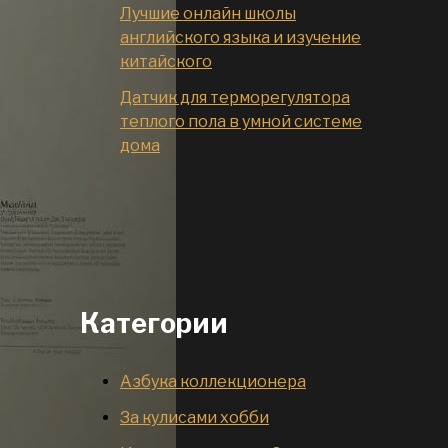
Лучшие онлайн школы
английского языка и изучение
китайского
Датчик для терморегулятора
теплого пола в умной системе
дома
Категории
Азбука коллекционера
За кулисами хобби