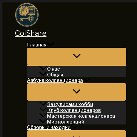
Перейти
к
содержимому
ColShare
Главная
О нас
Общая
Азбука коллекционера
За кулисами хобби
Клуб коллекционеров
Мастерская коллекционера
Мир коллекций
Обзоры и находки