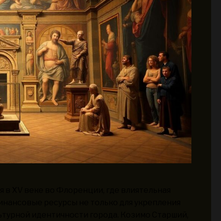
 в XV веке во Флоренции, где влиятельная
инансовые ресурсы не только для укрепления
ьтурной идентичности города. Козимо Старший,