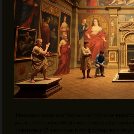
Феномен «коллекция Медичи история» начинается
династия банкиров Медичи использовала свои ф
политической власти, но и для формирования кул