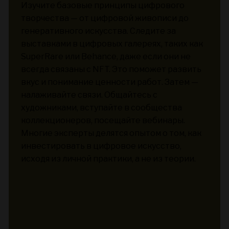
Изучите базовые принципы цифрового
творчества — от цифровой живописи до
генеративного искусства. Следите за
выставками в цифровых галереях, таких как
SuperRare или Behance, даже если они не
всегда связаны с NFT. Это поможет развить
вкус и понимание ценности работ. Затем —
налаживайте связи. Общайтесь с
художниками, вступайте в сообщества
коллекционеров, посещайте вебинары.
Многие эксперты делятся опытом о том, как
инвестировать в цифровое искусство,
исходя из личной практики, а не из теории.