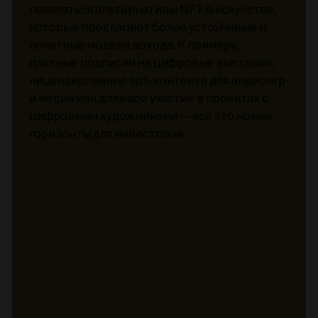
появляться альтернативы NFT в искусстве,
которые предлагают более устойчивые и
понятные модели дохода. К примеру,
платные подписки на цифровые выставки,
лицензирование арт-контента для видеоигр
и медиа или долевое участие в проектах с
цифровыми художниками — всё это новые
горизонты для инвесторов.