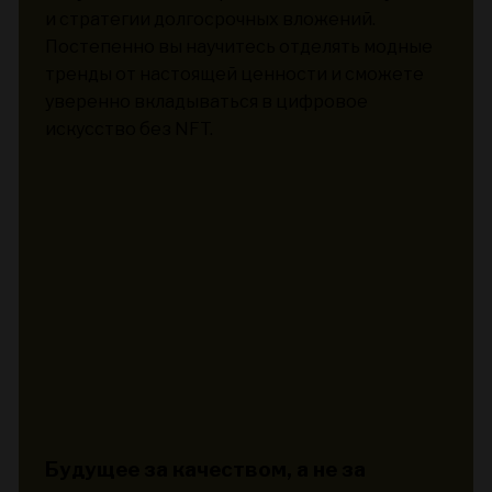
и стратегии долгосрочных вложений.
Постепенно вы научитесь отделять модные
тренды от настоящей ценности и сможете
уверенно вкладываться в цифровое
искусство без NFT.
Будущее за качеством, а не за