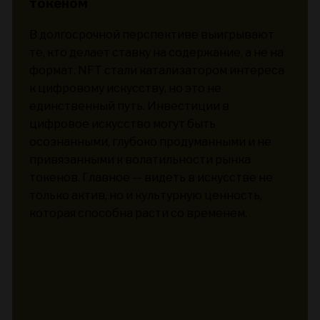
токеном
В долгосрочной перспективе выигрывают
те, кто делает ставку на содержание, а не на
формат. NFT стали катализатором интереса
к цифровому искусству, но это не
единственный путь. Инвестиции в
цифровое искусство могут быть
осознанными, глубоко продуманными и не
привязанными к волатильности рынка
токенов. Главное — видеть в искусстве не
только актив, но и культурную ценность,
которая способна расти со временем.