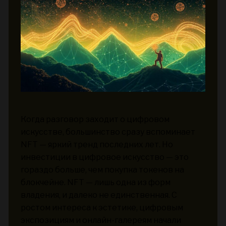
Когда разговор заходит о цифровом
искусстве, большинство сразу вспоминает
NFT — яркий тренд последних лет. Но
инвестиции в цифровое искусство — это
гораздо больше, чем покупка токенов на
блокчейне. NFT — лишь одна из форм
владения, и далеко не единственная. С
ростом интереса к эстетике, цифровым
экспозициям и онлайн-галереям начали