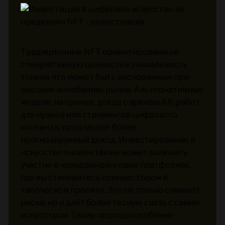
Традиционные NFT ориентированы на
спекулятивную ценность и уникальность
токена, что может быть рискованным при
высоких колебаниях рынка. Альтернативные
модели, например, доход с аренды AR-работ
для музеев или стримингов цифрового
контента, предлагают более
прогнозируемый доход. Инвестирование в
искусство онлайн также может включать
участие в краудфандинговых платформах,
где вы становитесь соинвестором в
творческом проекте. Это не только снижает
риски, но и даёт более тесную связь с самим
искусством. Такие подходы особенно