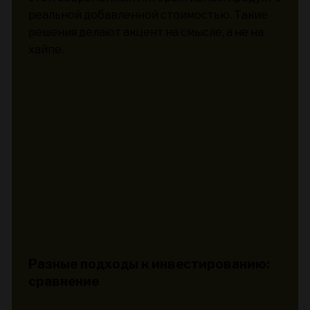
реальной добавленной стоимостью. Такие
решения делают акцент на смысле, а не на
хайпе.
Разные подходы к инвестированию:
сравнение