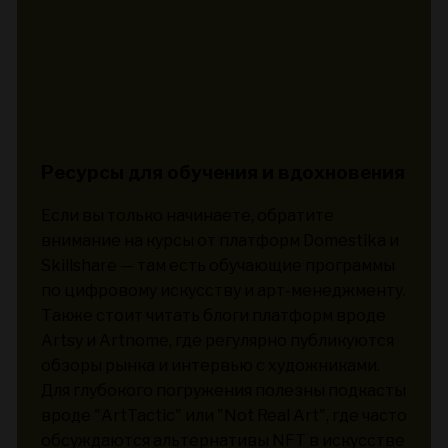
Ресурсы для обучения и вдохновения
Если вы только начинаете, обратите
внимание на курсы от платформ Domestika и
Skillshare — там есть обучающие программы
по цифровому искусству и арт-менеджменту.
Также стоит читать блоги платформ вроде
Artsy и Artnome, где регулярно публикуются
обзоры рынка и интервью с художниками.
Для глубокого погружения полезны подкасты
вроде "ArtTactic" или "Not Real Art", где часто
обсуждаются альтернативы NFT в искусстве