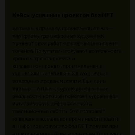
Кейсы успешных проектов без NFT
Возьмем, к примеру, проект Sedition Art —
платформу, где цифровые художники
продают свои работы в виде лицензий, а не
токенов. Покупатели получают возможность
хранить, транслировать и
коллекционировать произведения, а
художники — стабильный доход за счёт
повторных продаж и роялти. Ещё один
пример — Artivive, сервис дополненной
реальности, который помогает художникам
интегрировать цифровой слой в
традиционные работы. Это позволяет
галереям и коллекционерам инвестировать
в цифровое искусство без NFT, получая при
этом современный интерактивный продукт с