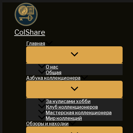
Перейти
к
содержимому
ColShare
Главная
О нас
Общая
Азбука коллекционера
За кулисами хобби
Клуб коллекционеров
Мастерская коллекционера
Мир коллекций
Обзоры и находки