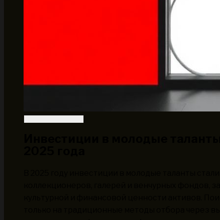
Инвестиции в молодые таланты
2025 года
В 2025 году инвестиции в молодые таланты стал
коллекционеров, галерей и венчурных фондов, з
культурной и финансовой ценности активов. Пои
только на традиционные методы отбора через вы