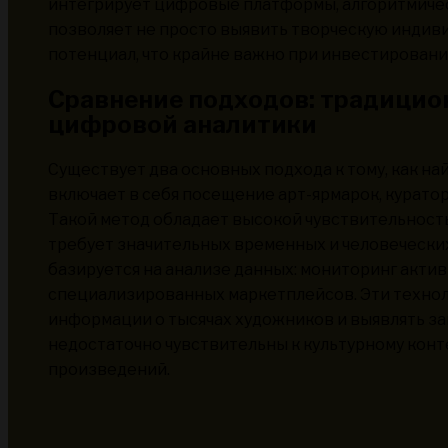
интегрирует цифровые платформы, алгоритмичес
позволяет не просто выявить творческую индиви
потенциал, что крайне важно при инвестировании
Сравнение подходов: традицио
цифровой аналитики
Существует два основных подхода к тому, как н
включает в себя посещение арт-ярмарок, курато
Такой метод обладает высокой чувствительност
требует значительных временных и человечески
базируется на анализе данных: мониторинг актив
специализированных маркетплейсов. Эти техно
информации о тысячах художников и выявлять за
недостаточно чувствительны к культурному конт
произведений.