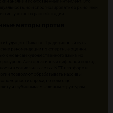
кий анализ и искусственный интеллект. Это
дуальность, но и спрогнозировать её рыночный
 в искусство на ранней стадии.
нные методы против
айти будущего Пикассо. Традиционный путь
рские рекомендации и экспертные оценки.
ью к нюансам художественного языка, но
х ресурсов. Альтернативный цифровой подход
ности в социальных сетях, NFT-платформ и
логии позволяют обрабатывать массивы
кономерности спроса, но пока ещё
ексту и глубинным смысловым структурам