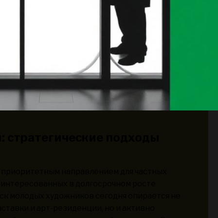
: стратегические подходы
и приоритетным направлением для частных
аинтересованных в долгосрочном росте
ск молодых художников сегодня опирается не
ставки и арт-резиденции, но и активно