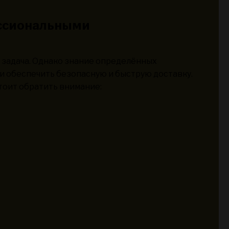
ссиональными
я задача. Однако знание определённых
и обеспечить безопасную и быструю доставку.
тоит обратить внимание: