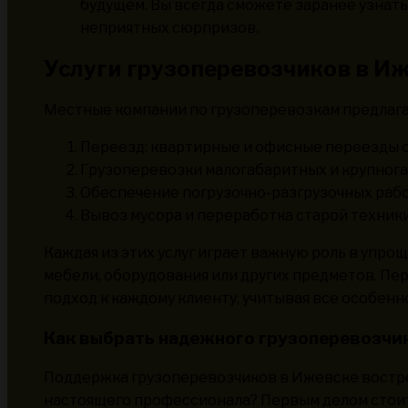
будущем. Вы всегда сможете заранее узнать
неприятных сюрпризов.
Услуги грузоперевозчиков в И
Местные компании по грузоперевозкам предлагаю
Переезд: квартирные и офисные переезды с
Грузоперевозки малогабаритных и крупнога
Обеспечение погрузочно-разгрузочных рабо
Вывоз мусора и переработка старой техники
Каждая из этих услуг играет важную роль в упр
мебели, оборудования или других предметов. Пе
подход к каждому клиенту, учитывая все особенн
Как выбрать надежного грузоперевозчи
Поддержка грузоперевозчиков в Ижевске востре
настоящего профессионала? Первым делом стоит 