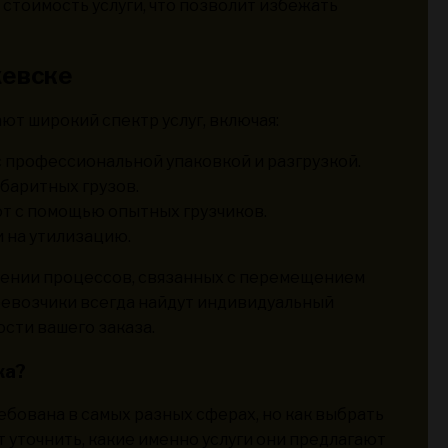
 стоимость услуги, что позволит избежать
жевске
т широкий спектр услуг, включая:
 профессиональной упаковкой и разгрузкой.
баритных грузов.
т с помощью опытных грузчиков.
 на утилизацию.
ощении процессов, связанных с перемещением
ревозчики всегда найдут индивидуальный
ости вашего заказа.
ка?
бована в самых разных сферах, но как выбрать
уточнить, какие именно услуги они предлагают