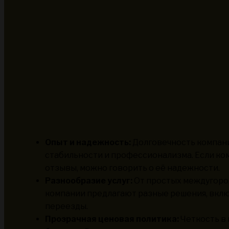
Опыт и надежность:
Долговечность компани
стабильности и профессионализма. Если ко
отзывы, можно говорить о её надежности.
Разнообразие услуг:
От простых междугород
компании предлагают разные решения, вкл
переезды.
Прозрачная ценовая политика:
Четкость в