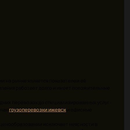
и на рынке является показателем её
мпания работает долго и имеет положительные
них перевозок до специализированных услуг -
ючая
грузоперевозки ижевск
и офисные
 ценообразовании исключает неясности в