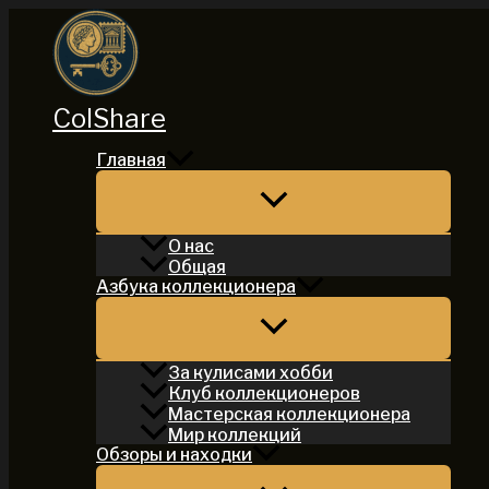
Перейти
к
содержимому
ColShare
Главная
О нас
Общая
Азбука коллекционера
За кулисами хобби
Клуб коллекционеров
Мастерская коллекционера
Мир коллекций
Обзоры и находки