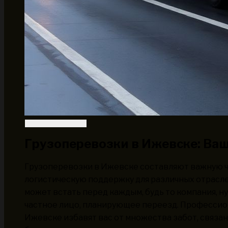
Грузоперевозки в Ижевске: Ва
Грузоперевозки в Ижевске составляют важную ч
логистическую поддержку для различных отрасле
может встать перед каждым, будь то компания, н
частное лицо, планирующее переезд. Профессион
Ижевске избавят вас от множества забот, связан