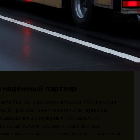
ш надежный партнер
асть бизнес-экосистемы города, обеспечивая
й. Вопрос доставки товаров и материалов
уждающаяся в регулярных поставках, или
альные услуги грузового транспорта в
ных с логистикой, позволяя сосредоточиться на