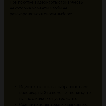
При покупке видеокарты стоит учесть
некоторые моменты, чтобы не
разочароваться в своем выборе:
Изучите отзывы на выбранные вами
видеокарты. Это поможет понять, что
нужно ожидать от устройства.
Сравните цены в разных магазинах.