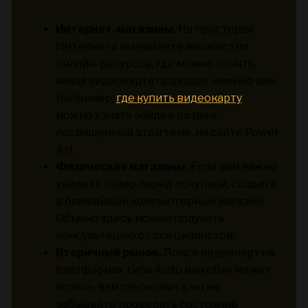
Интернет-магазины.
На просторах
Интернета вы найдете множество
онлайн-ресурсов, где можно понять,
какая видеокарта подходит именно вам.
Например,
где купить видеокарту
можно узнать зайдя в раздел,
посвященный этой теме, на сайте Power
Art.
Физические магазины.
Если вам важно
увидеть товар перед покупкой, сходите
в ближайший компьютерный магазин.
Обычно здесь можно получить
консультацию от специалистов.
Вторичный рынок.
Поиск видеокарт на
платформах типа Avito или eBay может
помочь вам сэкономить, но не
забывайте проверять состояние