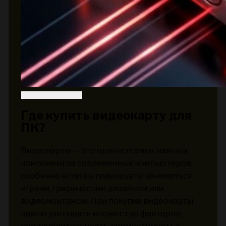
Где купить видеокарту для
ПК?
Видеокарты — это один из самых важных
компонентов современных компьютеров,
особенно если вы планируете заниматься
играми, графическим дизайном или
видеомонтажом. При покупке видеокарты
важно учитывать множество факторов: