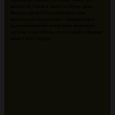
производительность, совместимость с
вашей системой, а также, конечно, цену.
Вопрос, где купить видеокарту, стал
актуальным как никогда. С каждым годом
рынок предлагает все больше моделей к
запуску, и разобраться в этом многообразии
может быть трудно.