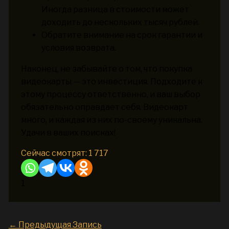
Иногда разница в стоимости может
доходить до нескольких тысяч рублей.
Обратите внимание на срок гарантии и
условия возврата.
Наконец, не забывайте о том, что покупка
видеокарты — это инвестиция. Подходите к
этому процессу ответственно, и ваш выбор
обязательно оправдает себя. Видеокарт
много, и каждая из них по-своему уникальна.
Удачи в ваших поисках!
Сейчас смотрят:
1 717
1
←
Предыдущая Запись