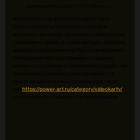
изделия и его работоспособность.
Каждый из этих вариантов имеет свои
плюсы и минусы. Например, покупая в
интернет-магазине, вы можете значительно
сэкономить время, а также выбрать из более
широкого ассортимента. При этом на онлайн-
платформах часто устраивают скидки и
акции, что позволяет сэкономить бюджет. Не
менее интересным вариантом являются
акции на сайте онлайн-ретейлеров, таких
как
https://power-art.ru/category/videokarty/
,
где регулярно обновляются предложения.