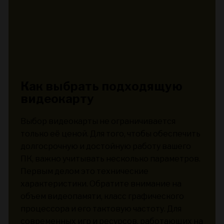
Как выбрать подходящую
видеокарту
Выбор видеокарты не ограничивается
только её ценой. Для того, чтобы обеспечить
долгосрочную и достойную работу вашего
ПК, важно учитывать несколько параметров.
Первым делом это технические
характеристики. Обратите внимание на
объем видеопамяти, класс графического
процессора и его тактовую частоту. Для
современных игр и ресурсов, работающих на