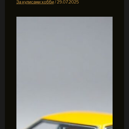
За кулисами хобби
/
29.07.2025