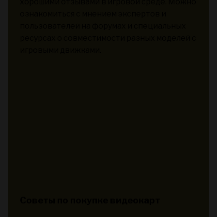
хорошими отзывами в игровой среде. Можно
ознакомиться с мнением экспертов и
пользователей на форумах и специальных
ресурсах о совместимости разных моделей с
игровыми движками.
Советы по покупке видеокарт