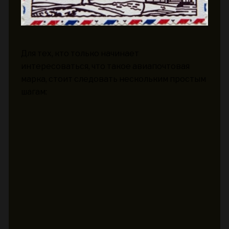
Для тех, кто только начинает
интересоваться, что такое авиапочтовая
марка, стоит следовать нескольким простым
шагам: