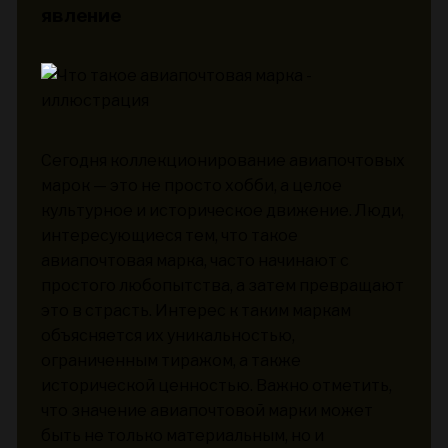
явление
Сегодня коллекционирование авиапочтовых
марок — это не просто хобби, а целое
культурное и историческое движение. Люди,
интересующиеся тем, что такое
авиапочтовая марка, часто начинают с
простого любопытства, а затем превращают
это в страсть. Интерес к таким маркам
объясняется их уникальностью,
ограниченным тиражом, а также
исторической ценностью. Важно отметить,
что значение авиапочтовой марки может
быть не только материальным, но и