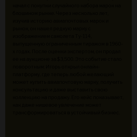
начал с покупки случайного набора марок на
блошином рынке. Через несколько лет,
изучив историю авиапочтовых марок и
рынок, он нашел редкую марку с
изображением самолета Ту-114,
выпущенную ограниченным тиражом в 1960-
х годах. После оценки экспертом, он продал
ее на аукционе за $3,500. Это событие стало
поворотным: Игорь открыл онлайн-
платформу, где теперь любой желающий
может купить авиапочтовую марку, получить
консультацию и даже выставить свою
коллекцию на продажу. Его кейс показывает,
как даже нишевое увлечение может
трансформироваться в устойчивый бизнес.