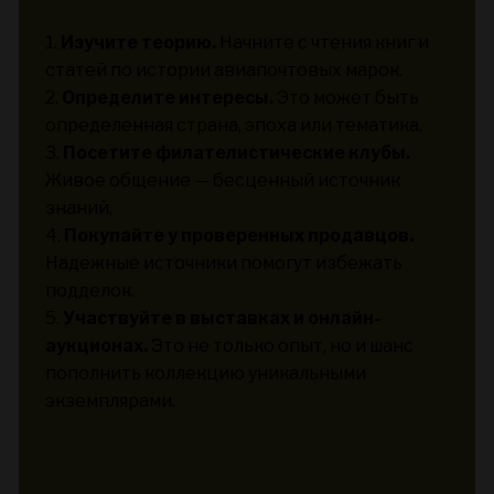
1.
Изучите теорию.
Начните с чтения книг и
статей по истории авиапочтовых марок.
2.
Определите интересы.
Это может быть
определенная страна, эпоха или тематика.
3.
Посетите филателистические клубы.
Живое общение — бесценный источник
знаний.
4.
Покупайте у проверенных продавцов.
Надежные источники помогут избежать
подделок.
5.
Участвуйте в выставках и онлайн-
аукционах.
Это не только опыт, но и шанс
пополнить коллекцию уникальными
экземплярами.