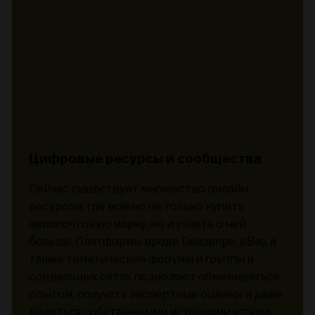
Цифровые ресурсы и сообщества
Сейчас существует множество онлайн-
ресурсов, где можно не только купить
авиапочтовую марку, но и узнать о ней
больше. Платформы вроде Delcampe, eBay, а
также тематические форумы и группы в
социальных сетях позволяют обмениваться
опытом, получать экспертные оценки и даже
делиться собственными историями успеха.