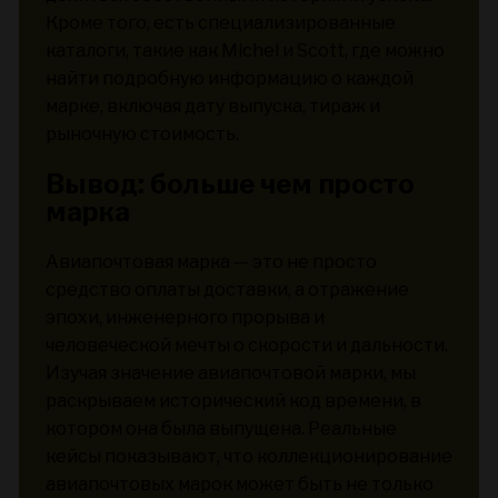
Кроме того, есть специализированные
каталоги, такие как Michel и Scott, где можно
найти подробную информацию о каждой
марке, включая дату выпуска, тираж и
рыночную стоимость.
Вывод: больше чем просто
марка
Авиапочтовая марка — это не просто
средство оплаты доставки, а отражение
эпохи, инженерного прорыва и
человеческой мечты о скорости и дальности.
Изучая значение авиапочтовой марки, мы
раскрываем исторический код времени, в
котором она была выпущена. Реальные
кейсы показывают, что коллекционирование
авиапочтовых марок может быть не только