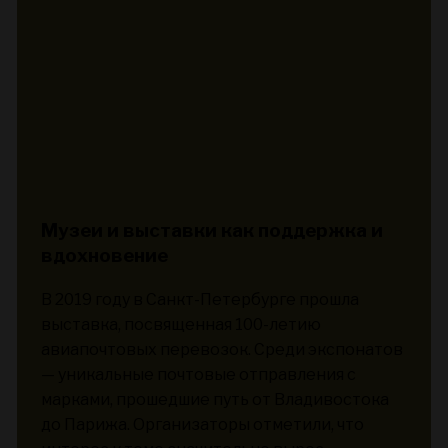
Музеи и выставки как поддержка и
вдохновение
В 2019 году в Санкт-Петербурге прошла
выставка, посвященная 100-летию
авиапочтовых перевозок. Среди экспонатов
— уникальные почтовые отправления с
марками, прошедшие путь от Владивостока
до Парижа. Организаторы отметили, что