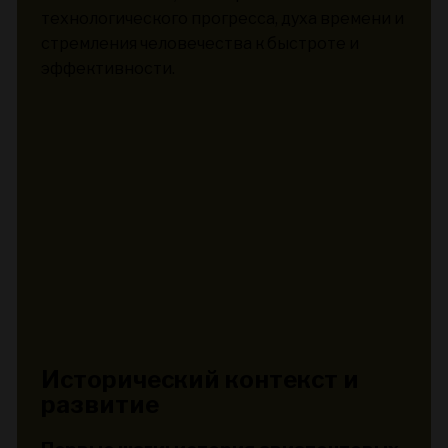
технологического прогресса, духа времени и
стремления человечества к быстроте и
эффективности.
Исторический контекст и
развитие