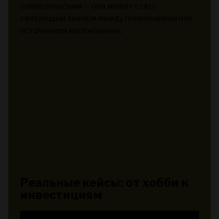
символическим — она может стать
связующим звеном между поколениями или
источником вдохновения.
Реальные кейсы: от хобби к
инвестициям