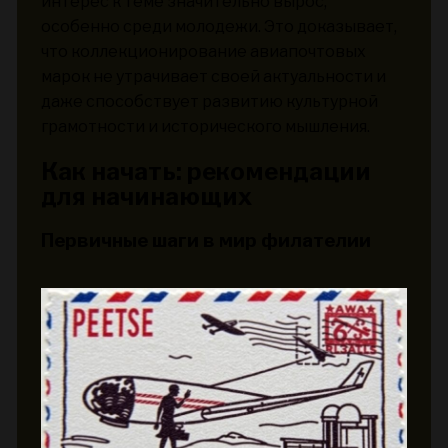
интерес к теме значительно вырос,
особенно среди молодежи. Это доказывает,
что коллекционирование авиапочтовых
марок не утрачивает своей актуальности и
даже способствует развитию культурной
грамотности и исторического мышления.
Как начать: рекомендации
для начинающих
Первичные шаги в мир филателии