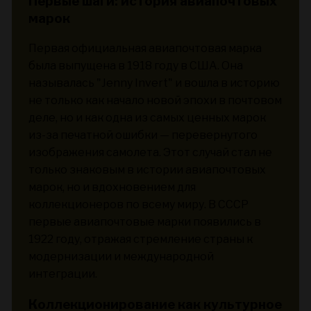
Первые шаги: история авиапочтовых
марок
Первая официальная авиапочтовая марка
была выпущена в 1918 году в США. Она
называлась "Jenny Invert" и вошла в историю
не только как начало новой эпохи в почтовом
деле, но и как одна из самых ценных марок
из-за печатной ошибки — перевернутого
изображения самолета. Этот случай стал не
только знаковым в истории авиапочтовых
марок, но и вдохновением для
коллекционеров по всему миру. В СССР
первые авиапочтовые марки появились в
1922 году, отражая стремление страны к
модернизации и международной
интеграции.
Коллекционирование как культурное