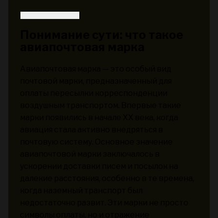
Понимание сути: что такое
авиапочтовая марка
Авиапочтовая марка — это особый вид
почтовой марки, предназначенный для
оплаты пересылки корреспонденции
воздушным транспортом. Впервые такие
марки появились в начале XX века, когда
авиация стала активно внедряться в
почтовую систему. Основное значение
авиапочтовой марки заключалось в
ускорении доставки писем и посылок на
далекие расстояния, особенно в те времена,
когда наземный транспорт был
недостаточно развит. Эти марки не просто
символы оплаты, но и отражение