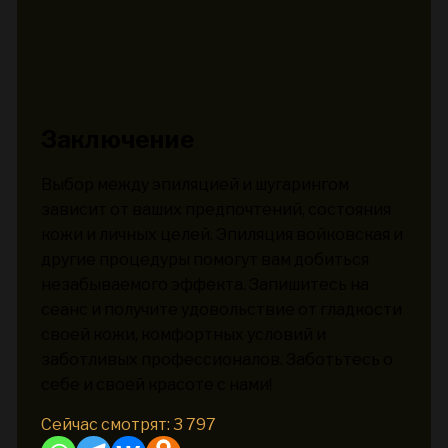
Заключение
Выбор между эпиляцией и шугарингом
зависит от ваших предпочтений, состояния
кожи и личных целей. Эпиляция войковская и
другие процедуры помогут вам добиться
незабываемого эффекта. Запишитесь на
сеанс и получите удовольствие от гладкости
своей кожи, комфортных условий и
заботливых профессионалов. Заботьтесь о
себе и своей красоте с нами!
Сейчас смотрят:
3 797