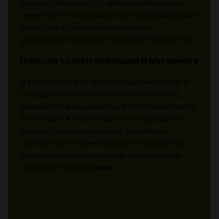
вашему типу кожи. По завершении сеанса
также могут использоваться успокаивающие
средства, чтобы минимизировать
дискомфорт и продлить эффект гладкости.
Цены на услуги эпиляции и шугаринга
В зависимости от метода удаления волос и
площади обрабатываемой поверхности,
цены могут варьироваться. Услуги шугаринга
и эпиляции в Москве доступны каждому и
разнообразие предлагает различные
пакеты. Часто можно встретить акции на
определенные процедуры, что делает их
еще более доступными.