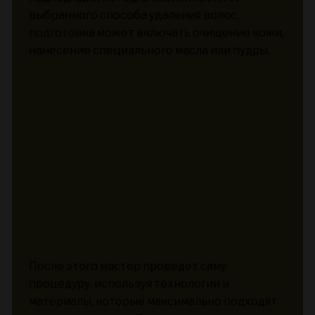
выбранного способа удаления волос,
подготовка может включать очищение кожи,
нанесение специального масла или пудры.
После этого мастер проведет саму
процедуру, используя технологии и
материалы, которые максимально подходят