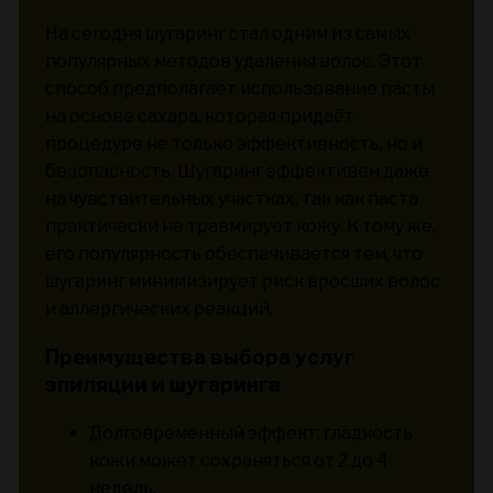
На сегодня шугаринг стал одним из самых
популярных методов удаления волос. Этот
способ предполагает использование пасты
на основе сахара, которая придаёт
процедуре не только эффективность, но и
безопасность. Шугаринг эффективен даже
на чувствительных участках, так как паста
практически не травмирует кожу. К тому же,
его популярность обеспечивается тем, что
шугаринг минимизирует риск вросших волос
и аллергических реакций.
Преимущества выбора услуг
эпиляции и шугаринга
Долговременный эффект: гладкость
кожи может сохраняться от 2 до 4
недель.