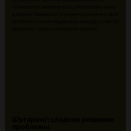
технологий, включая воск, ультразвук, лазер
и другие. Каждая из этих методик имеет свои
особенности, но общая цель всегда остается
прежней – убрать ненужные волосы.
Шугаринг: сладкое решение
проблемы