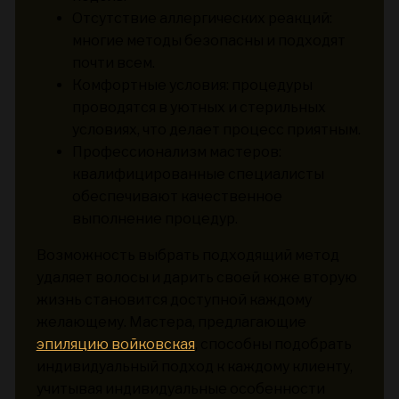
Отсутствие аллергических реакций:
многие методы безопасны и подходят
почти всем.
Комфортные условия: процедуры
проводятся в уютных и стерильных
условиях, что делает процесс приятным.
Профессионализм мастеров:
квалифицированные специалисты
обеспечивают качественное
выполнение процедур.
Возможность выбрать подходящий метод
удаляет волосы и дарить своей коже вторую
жизнь становится доступной каждому
желающему. Мастера, предлагающие
эпиляцию войковская
, способны подобрать
индивидуальный подход к каждому клиенту,
учитывая индивидуальные особенности