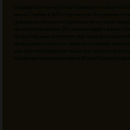
С развитием технологий появляются новые спос
марок. Сейчас в 2025 году на пике популярности
цифровые паспорта подлинности, которые позв
конкретной маркой. Это минимизирует риски поку
искусственный интеллект всё чаще используется 
микродефекты, выцветание и состояние клеевог
дают коллекционерам новых инструментов для п
коллекционирование марок Индии более прозра