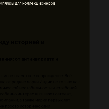
емпляры для коллекционеров
жду историей и
ания: от антиквариата к
еживает заметное возрождение. Всё
вают редкие марки Индии не только как
номической нестабильности и колебаний
Особенно интерес вызывает сегмент,
омпании, а также марки первых лет
 не просто историческими