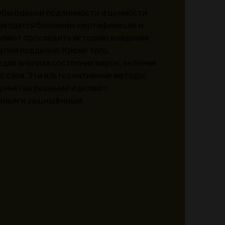
обы оценки подлинности и ценности
 находятся блокчейн-сертификация и
оляют проследить историю владения
пки подделки. Кроме того,
для анализа состояния марок, включая
о слоя. Эти альтернативные методы
ринятия решений и делают
чным и защищённым.