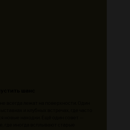
пустить шанс
е всегда лежат на поверхности. Один
ставках и клубных встречах, где часто
 новые находки. Ещё один совет —
е, где иногда всплывают старые