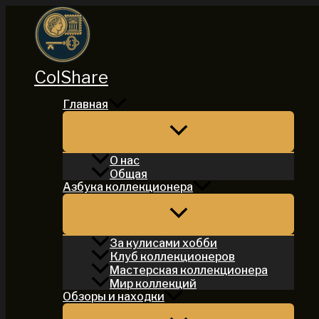
Перейти
к
содержимому
ColShare
Главная
О нас
Общая
Азбука коллекционера
За кулисами хобби
Клуб коллекционеров
Мастерская коллекционера
Мир коллекций
Обзоры и находки