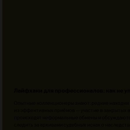
Лайфхаки для профессионалов: как не у
Опытные коллекционеры знают: редкие находки н
из эффективных приёмов — участие в закрытых вы
происходят неформальные обмены и обсуждаются
следить за архивами судебных исках о наследств