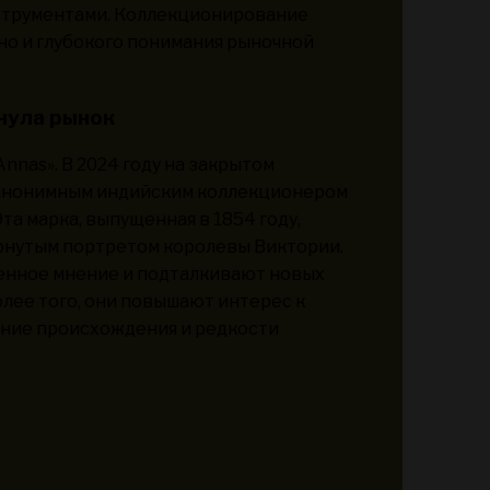
струментами. Коллекционирование
 но и глубокого понимания рыночной
нула рынок
nnas». В 2024 году на закрытом
 анонимным индийским коллекционером
та марка, выпущенная в 1854 году,
рнутым портретом королевы Виктории.
нное мнение и подталкивают новых
олее того, они повышают интерес к
ание происхождения и редкости