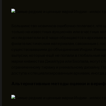
Большинство новичков ошибочно полагают, что 
только на известных аукционах или в частных к
исследователи всё чаще обращаются к архивам ма
филателистическим материалам, связанным с го
существовавшими до объединения Индии. Именно
выпуски, которые ещё не попали в глобальные ка
марки княжества Джайпура или Бхопала, могут ст
ограниченному тиражу и уникальному дизайну. По
доступа к специализированным архивам, иногда 
Альтернативные методы оценки и вери