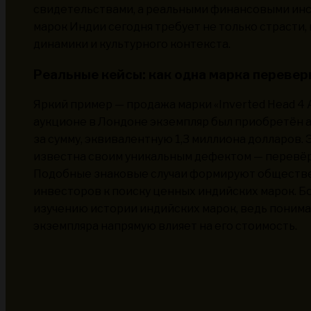
свидетельствами, а реальными финансовыми ин
марок Индии сегодня требует не только страсти,
динамики и культурного контекста.
Реальные кейсы: как одна марка перевер
Яркий пример — продажа марки «Inverted Head 4 A
аукционе в Лондоне экземпляр был приобретён
за сумму, эквивалентную 1,3 миллиона долларов. Э
известна своим уникальным дефектом — перевё
Подобные знаковые случаи формируют обществе
инвесторов к поиску ценных индийских марок. Б
изучению истории индийских марок, ведь поним
экземпляра напрямую влияет на его стоимость.