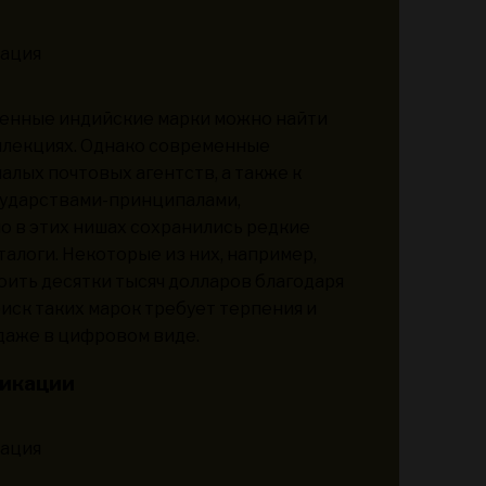
ценные индийские марки можно найти
оллекциях. Однако современные
лых почтовых агентств, а также к
сударствами-принципалами,
 в этих нишах сохранились редкие
талоги. Некоторые из них, например,
оить десятки тысяч долларов благодаря
иск таких марок требует терпения и
даже в цифровом виде.
фикации