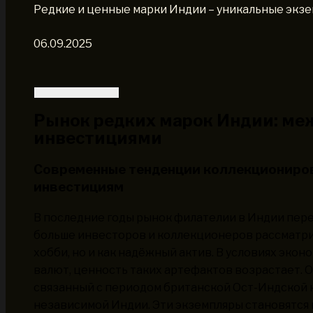
Редкие и ценные марки Индии – уникальные экз
06.09.2025
Рынок редких марок Индии: ме
инвестициями
Современные тенденции коллекциониров
инвестициям
В последние годы рынок филателии в Индии пер
больше инвесторов и коллекционеров рассматри
хобби, но и как надёжный актив. В условиях эко
валют, ценность таких артефактов возрастает. 
связанный с периодом британской Ост-Индской к
независимой Индии. Эти экземпляры становятся