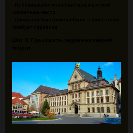
-
Неправильное хранение: влажные или
солнечные места
-
Ожидание быстрой прибыли — филателия
требует терпения
Шаг 6: Где искать редкие немецкие
марки