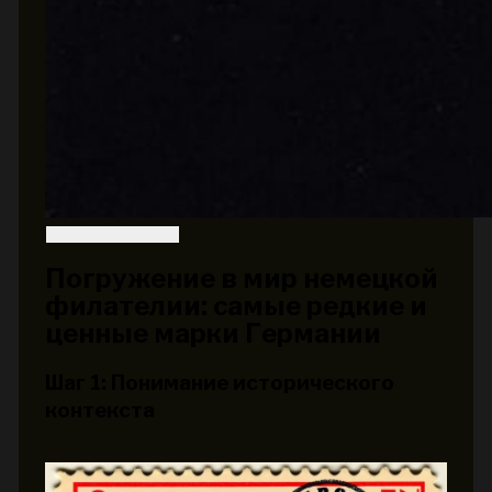
Погружение в мир немецкой
филателии: самые редкие и
ценные марки Германии
Шаг 1: Понимание исторического
контекста