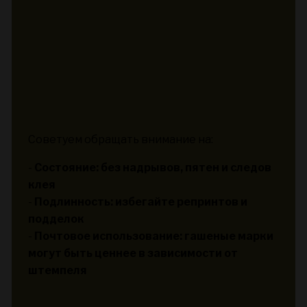
Советуем обращать внимание на:
-
Состояние: без надрывов, пятен и следов
клея
-
Подлинность: избегайте репринтов и
подделок
-
Почтовое использование: гашеные марки
могут быть ценнее в зависимости от
штемпеля