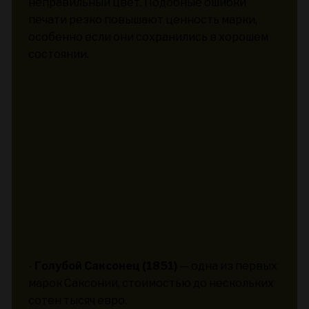
неправильный цвет. Подобные ошибки
печати резко повышают ценность марки,
особенно если они сохранились в хорошем
состоянии.
-
Голубой Саксонец (1851)
— одна из первых
марок Саксонии, стоимостью до нескольких
сотен тысяч евро.