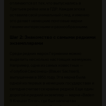
отличаются от тех, что выпускались в
Третьем рейхе или в ГДР. Каждая эпоха
оставила свой уникальный след, и именно
это делает немецкие почтовые марки
такими интересными и разнообразными.
Шаг 2: Знакомство с самыми редкими
экземплярами
Среди редких марок Германии можно
выделить несколько настоящих жемчужин.
Например, одна из самых известных —
«Голубой Саксонец» (Blauer Sachsen),
выпущенная в 1851 году. Эта марка была
одной из первых в немецких государствах и
сегодня считается крайне редкой. Еще один
дорогой и редкий экземпляр — марка «Baden
9 Kreuzer Error», где был напечатан