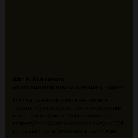
Шаг 4: Как начать
коллекционировать немецкие марки
Если вы только начинаете, не спешите
тратить крупные суммы. Начните с изучения
каталогов, например, Michel или Scott, и
попробуйте собрать недорогие выпуски ГДР
или Бундеспоста. Это позволит вам лучше