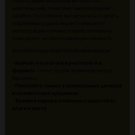
понять, какие марки вам интересны —
классические, тематические или редкие
ошибки. Постепенно вы научитесь отличать
подлинные редкие марки Германии от
репродукций и сможете самостоятельно
определять их потенциальную ценность.
Вот несколько советов для начинающих:
-
Изучайте каталоги и участвуйте в
форумах
— опыт других коллекционеров
бесценен
-
Покупайте только у проверенных дилеров
и на известных аукционах
-
Храните марки в альбомах с защитой от
влаги и света