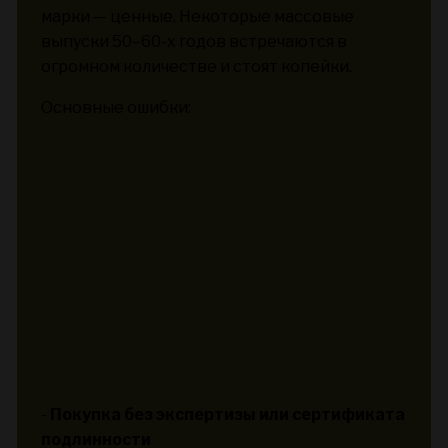
марки — ценные. Некоторые массовые
выпуски 50–60-х годов встречаются в
огромном количестве и стоят копейки.
Основные ошибки:
-
Покупка без экспертизы или сертификата
подлинности