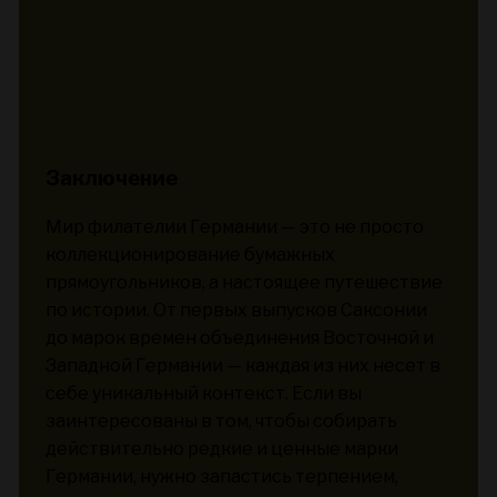
Заключение
Мир филателии Германии — это не просто
коллекционирование бумажных
прямоугольников, а настоящее путешествие
по истории. От первых выпусков Саксонии
до марок времен объединения Восточной и
Западной Германии — каждая из них несет в
себе уникальный контекст. Если вы
заинтересованы в том, чтобы собирать
действительно редкие и ценные марки
Германии, нужно запастись терпением,