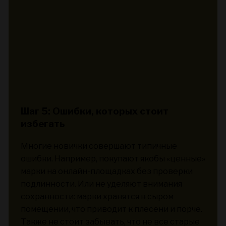
Шаг 5: Ошибки, которых стоит
избегать
Многие новички совершают типичные
ошибки. Например, покупают якобы «ценные»
марки на онлайн-площадках без проверки
подлинности. Или не уделяют внимания
сохранности: марки хранятся в сыром
помещении, что приводит к плесени и порче.
Также не стоит забывать, что не все старые