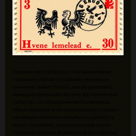
Прежде чем говорить о том, какие марки
Германии считаются самыми редкими и
ценными, важно понять, как развивалась
немецкая почтовая система. Исторические
события — от объединения Германии до
обеих мировых войн и разделения страны —
напрямую повлияли на выпуск и ценность
марок. Например, коллекционные марки
Германии времен Веймарской республики