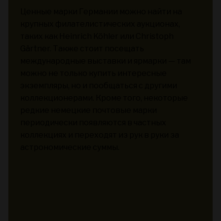
Ценные марки Германии можно найти на
крупных филателистических аукционах,
таких как Heinrich Köhler или Christoph
Gärtner. Также стоит посещать
международные выставки и ярмарки — там
можно не только купить интересные
экземпляры, но и пообщаться с другими
коллекционерами. Кроме того, некоторые
редкие немецкие почтовые марки
периодически появляются в частных
коллекциях и переходят из рук в руки за
астрономические суммы.