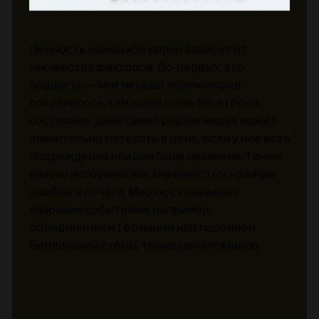
Ценность немецкой марки зависит от
множества факторов. Во-первых, это
редкость — чем меньше экземпляров
сохранилось, тем выше цена. Во-вторых,
состояние: даже самая редкая марка может
значительно потерять в цене, если у нее есть
повреждения или она была наклеена. Также
важны историческая значимость и наличие
ошибок в печати. Марки, связанные с
важными событиями, например,
объединением Германии или падением
Берлинской стены, также ценятся выше.