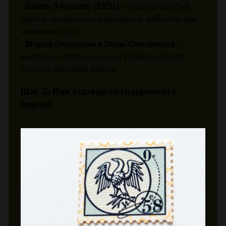
-
Baden 9 Kreuzer (1851)
— редкая ошибка
цвета, проданная на аукционе за более чем
миллион евро.
-
Марки Окупации и Зоны Союзников
—
выпуски с ограниченным тиражом после
Второй мировой войны.
Шаг 3: Как определить ценность
марки