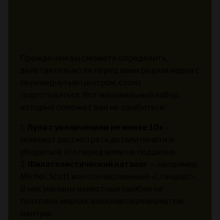
Прежде чем вы сможете определить,
действительно ли перед вами редкая марка с
перевернутым центром, стоит
подготовиться. Вот минимальный набор,
который поможет вам не ошибиться:
1.
Лупа с увеличением не менее 10x
—
поможет рассмотреть детали печати и
убедиться, что перед вами не подделка.
2.
Филателистический каталог
— например,
Michel, Scott или отечественный «Стандарт».
В них указаны известные ошибки на
почтовых марках, включая перевернутые
центры.