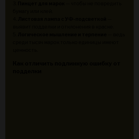
3.
Пинцет для марок
— чтобы не повредить
бумагу или клей.
4.
Листовая лампа с УФ-подсветкой
—
выявит подделки и отклонения в краске.
5.
Логическое мышление и терпение
— ведь
среди тысяч марок только единицы имеют
ценность.
Как отличить подлинную ошибку от
подделки