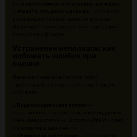
реальной
стоимости перевернутых марок
.
4.
Решите, что делать дальше
— сохранить
в коллекцию или выставить на аукцион.
Некоторые экземпляры могут стать вашим
пенсионным фондом.
Устранение неполадок: как
избежать ошибок при
оценке
Даже опытные филателисты могут
ошибиться. Вот частые проблемы и как их
избежать:
1.
Подмена оригинала копией
—
современные технологии делают подделки
очень реалистичными. Используйте УФ-свет
и экспертные заключения.
2.
Ошибочная ориентация
— иногда марка