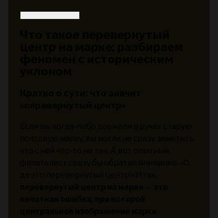
Что такое перевернутый
центр на марке: разбираем
феномен с историческим
уклоном
Кратко о сути: что значит
«перевернутый центр»
Если вы когда-либо держали в руках старую
почтовую марку, вы могли не сразу заметить,
что с ней что-то не так. А вот опытный
филателист сразу бы обратил внимание: «О,
да это перевернутый центр!» Итак,
перевернутый центр на марке — это
печатная ошибка, при которой
центральное изображение марки