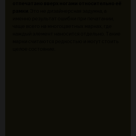
отпечатано вверх ногами относительно её
рамки
. Это не дизайнерская задумка, а
именно результат ошибки при печатании,
чаще всего на многоцветных марках, где
каждый элемент наносится отдельно. Такие
марки считаются редкостью и могут стоить
целое состояние.