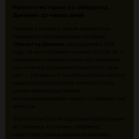
Немного истории: от «Инвертед
Дженни» до наших дней
Первым и, пожалуй, самым знаменитым
примером стала американская марка
«Инвертед Дженни»
, выпущенная в 1918
году. На ней изображён самолет Curtiss JN-4,
перевёрнутый вверх ногами. Из-за ошибки
при печати в обращение попал всего один
лист — 100 марок. С тех пор они стали мечтой
каждого коллекционера. Именно с этого
случая началось настоящее
коллекционирование марок с перевернутым
центром.
В Советском Союзе подобные ошибки также
встречались, хотя реже. Например,
существует крайне редкий экземпляр с