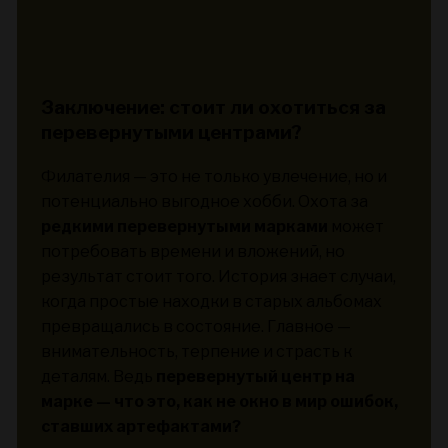
Заключение: стоит ли охотиться за
перевернутыми центрами?
Филателия — это не только увлечение, но и
потенциально выгодное хобби. Охота за
редкими перевернутыми марками
может
потребовать времени и вложений, но
результат стоит того. История знает случаи,
когда простые находки в старых альбомах
превращались в состояние. Главное —
внимательность, терпение и страсть к
деталям. Ведь
перевернутый центр на
марке — что это, как не окно в мир ошибок,
ставших артефактами?