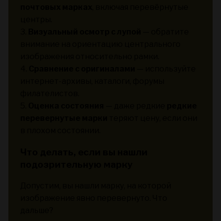
почтовых марках
, включая перевёрнутые
центры.
3.
Визуальный осмотр с лупой
— обратите
внимание на ориентацию центрального
изображения относительно рамки.
4.
Сравнение с оригиналами
— используйте
интернет-архивы, каталоги, форумы
филателистов.
5.
Оценка состояния
— даже редкие
редкие
перевернутые марки
теряют цену, если они
в плохом состоянии.
Что делать, если вы нашли
подозрительную марку
Допустим, вы нашли марку, на которой
изображение явно перевернуто. Что
дальше?