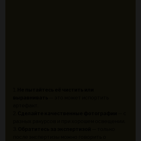
1.
Не пытайтесь её чистить или
выравнивать
— это может испортить
артефакт.
2.
Сделайте качественные фотографии
— с
разных ракурсов и при хорошем освещении.
3.
Обратитесь за экспертизой
— только
после экспертизы можно говорить о