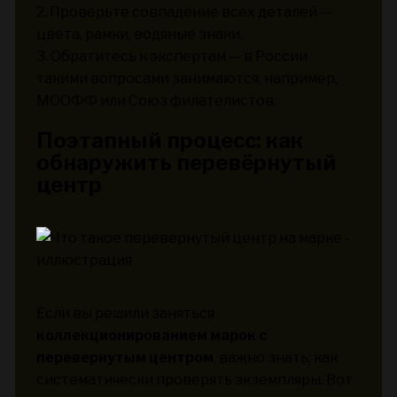
2. Проверьте совпадение всех деталей —
цвета, рамки, водяные знаки.
3. Обратитесь к экспертам — в России
такими вопросами занимаются, например,
МООФФ или Союз филателистов.
Поэтапный процесс: как
обнаружить перевёрнутый
центр
Если вы решили заняться
коллекционированием марок с
перевернутым центром
, важно знать, как
систематически проверять экземпляры. Вот