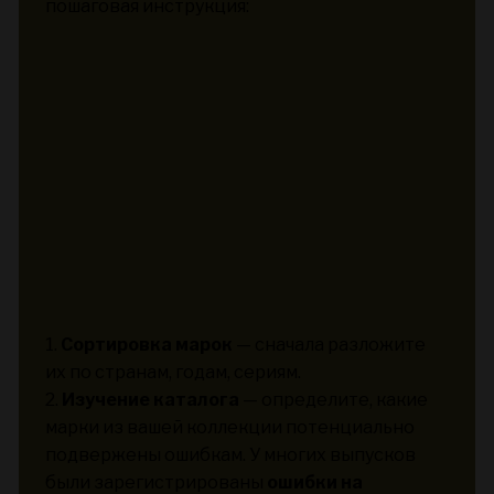
пошаговая инструкция:
1.
Сортировка марок
— сначала разложите
их по странам, годам, сериям.
2.
Изучение каталога
— определите, какие
марки из вашей коллекции потенциально
подвержены ошибкам. У многих выпусков
были зарегистрированы
ошибки на