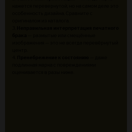
кажется перевернутой, но на самом деле это
особенность дизайна. Сравните с
оригиналом из каталога.
3.
Неправильная интерпретация печатного
брака
— размытые или смещённые
изображения — это не всегда перевёрнутый
центр.
4.
Пренебрежение к состоянию
— даже
подлинная марка с повреждениями
оценивается в разы ниже.