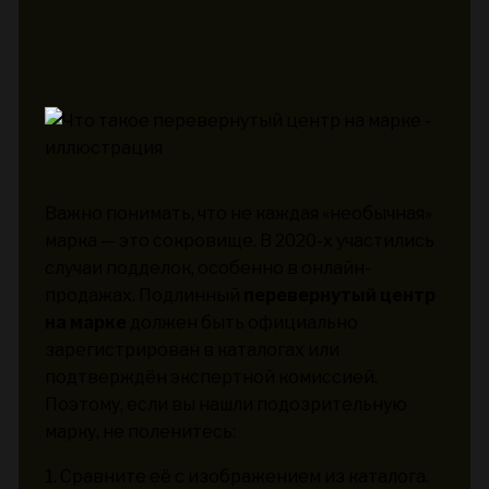
Важно понимать, что не каждая «необычная»
марка — это сокровище. В 2020-х участились
случаи подделок, особенно в онлайн-
продажах. Подлинный
перевернутый центр
на марке
должен быть официально
зарегистрирован в каталогах или
подтверждён экспертной комиссией.
Поэтому, если вы нашли подозрительную
марку, не поленитесь:
1. Сравните её с изображением из каталога.