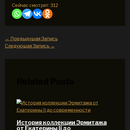
Сейчас смотрят:
312
←
Предыдущая Запись
Следующая Запись
→
Related Posts
История коллекции Эрмитажа
от Екатерины Ii до