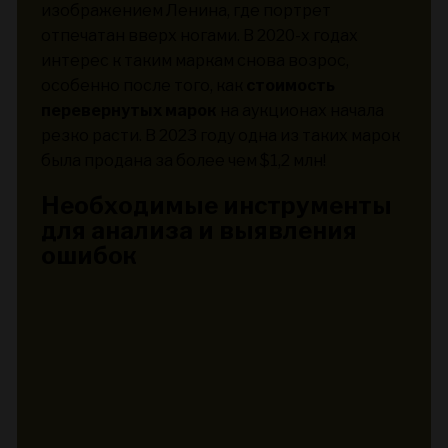
изображением Ленина, где портрет
отпечатан вверх ногами. В 2020-х годах
интерес к таким маркам снова возрос,
особенно после того, как
стоимость
перевернутых марок
на аукционах начала
резко расти. В 2023 году одна из таких марок
была продана за более чем $1,2 млн!
Необходимые инструменты
для анализа и выявления
ошибок