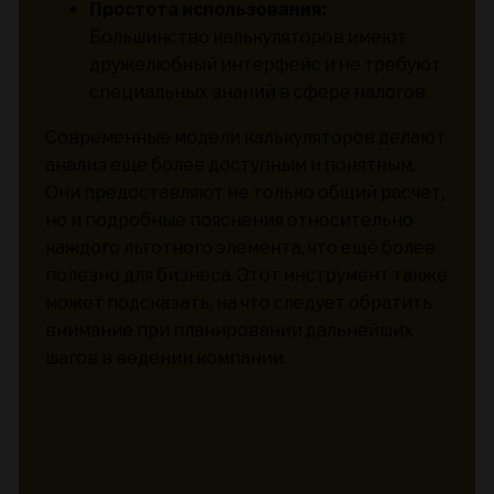
Простота использования:
Большинство калькуляторов имеют
дружелюбный интерфейс и не требуют
специальных знаний в сфере налогов.
Современные модели калькуляторов делают
анализ еще более доступным и понятным.
Они предоставляют не только общий расчет,
но и подробные пояснения относительно
каждого льготного элемента, что ещё более
полезно для бизнеса. Этот инструмент также
может подсказать, на что следует обратить
внимание при планировании дальнейших
шагов в ведении компании.