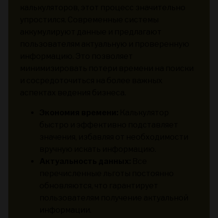
калькуляторов, этот процесс значительно
упростился. Современные системы
аккумулируют данные и предлагают
пользователям актуальную и проверенную
информацию. Это позволяет
минимизировать потери времени на поиски
и сосредоточиться на более важных
аспектах ведения бизнеса.
Экономия времени:
Калькулятор
быстро и эффективно подставляет
значения, избавляя от необходимости
вручную искать информацию.
Актуальность данных:
Все
перечисленные льготы постоянно
обновляются, что гарантирует
пользователям получение актуальной
информации.