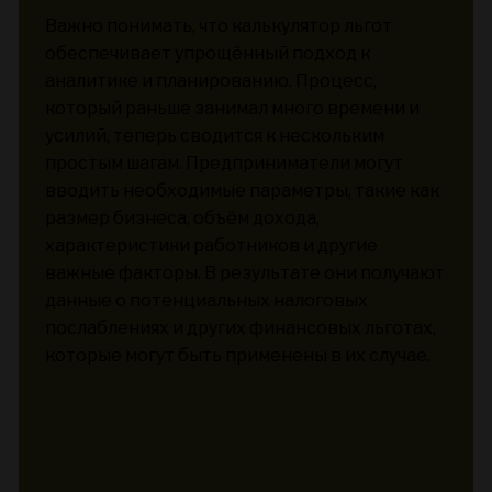
Важно понимать, что калькулятор льгот
обеспечивает упрощённый подход к
аналитике и планированию. Процесс,
который раньше занимал много времени и
усилий, теперь сводится к нескольким
простым шагам. Предприниматели могут
вводить необходимые параметры, такие как
размер бизнеса, объём дохода,
характеристики работников и другие
важные факторы. В результате они получают
данные о потенциальных налоговых
послаблениях и других финансовых льготах,
которые могут быть применены в их случае.