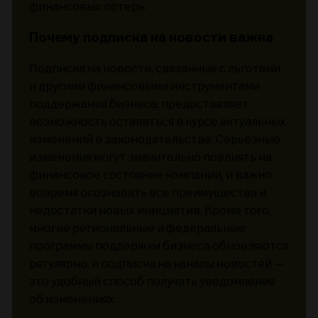
финансовых потерь.
Почему подписка на новости важна
Подписка на новости, связанные с льготами
и другими финансовыми инструментами
поддержания бизнеса, предоставляет
возможность оставаться в курсе актуальных
изменений в законодательстве. Серьёзные
изменения могут значительно повлиять на
финансовое состояние компании, и важно
вовремя осознавать все преимущества и
недостатки новых инициатив. Кроме того,
многие региональные и федеральные
программы поддержки бизнеса обновляются
регулярно, и подписка на каналы новостей —
это удобный способ получать уведомления
об изменениях.