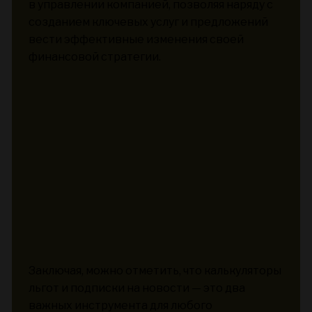
в управлении компанией, позволяя наряду с
созданием ключевых услуг и предложений
вести эффективные изменения своей
финансовой стратегии.
Заключая, можно отметить, что калькуляторы
льгот и подписки на новости — это два
важных инструмента для любого