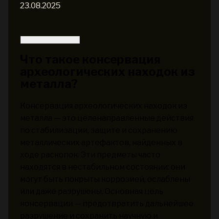
23.08.2025
Что такое консервация
археологических находок из
металла?
Консервация археологических находок из
металла — это целенаправленные действия
по стабилизации, защите и сохранению
металлических артефактов, найденных в
ходе раскопок. Эти предметы часто
находятся в нестабильном состоянии: они
могут быть покрыты коррозией, ослаблены
или даже разрушены. Основная цель
консервации — предотвратить дальнейшее
разрушение и сохранить научную и