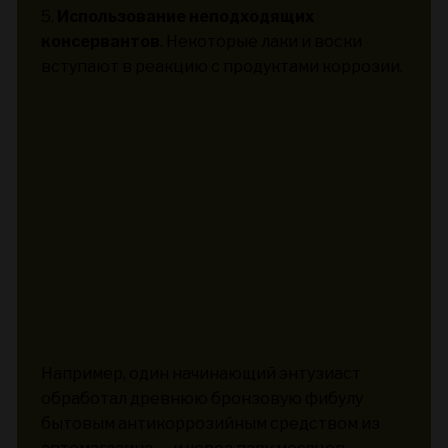
5.
Использование неподходящих
консервантов
. Некоторые лаки и воски
вступают в реакцию с продуктами коррозии.
Например, один начинающий энтузиаст
обработал древнюю бронзовую фибулу
бытовым антикоррозийным средством из