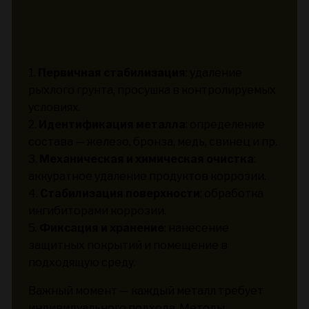
1.
Первичная стабилизация
: удаление
рыхлого грунта, просушка в контролируемых
условиях.
2.
Идентификация металла
: определение
состава — железо, бронза, медь, свинец и пр.
3.
Механическая и химическая очистка
:
аккуратное удаление продуктов коррозии.
4.
Стабилизация поверхности
: обработка
ингибиторами коррозии.
5.
Фиксация и хранение
: нанесение
защитных покрытий и помещение в
подходящую среду.
Важный момент — каждый металл требует
индивидуального подхода. Методы