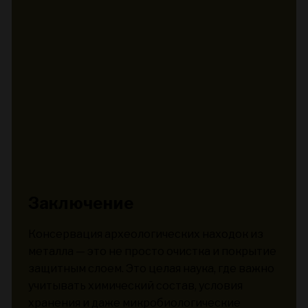
Заключение
Консервация археологических находок из
металла — это не просто очистка и покрытие
защитным слоем. Это целая наука, где важно
учитывать химический состав, условия
хранения и даже микробиологические