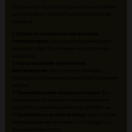
Новички часто делают одни и те же ошибки,
которые могут привести к полной потере
находки:
1.
Сушка на солнце или при высоких
температурах
. Быстрое испарение влаги
вызывает растрескивание и ускоренную
коррозию.
2.
Использование абразивных
инструментов
. Жесткая чистка может
повредить патину или даже стереть важные
детали.
3.
Пренебрежение анализом сплава
. Без
понимания состава металла невозможно
подобрать правильный метод обработки.
4.
Хранение во влажной среде
. Даже после
консервации металл может пострадать от
высокой влажности.