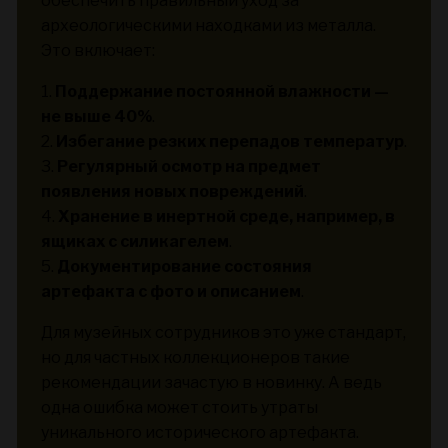
обеспечить правильный уход за
археологическими находками из металла.
Это включает:
1.
Поддержание постоянной влажности —
не выше 40%
.
2.
Избегание резких перепадов температур
.
3.
Регулярный осмотр на предмет
появления новых повреждений
.
4.
Хранение в инертной среде, например, в
ящиках с силикагелем
.
5.
Документирование состояния
артефакта с фото и описанием
.
Для музейных сотрудников это уже стандарт,
но для частных коллекционеров такие
рекомендации зачастую в новинку. А ведь
одна ошибка может стоить утраты
уникального исторического артефакта.