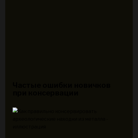
Частые ошибки новичков
при консервации