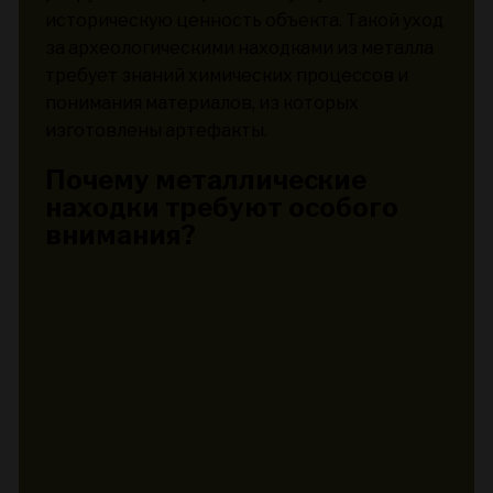
историческую ценность объекта. Такой уход
за археологическими находками из металла
требует знаний химических процессов и
понимания материалов, из которых
изготовлены артефакты.
Почему металлические
находки требуют особого
внимания?