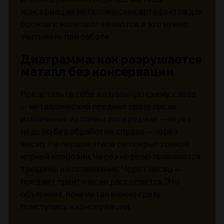
консервации металлических артефактов для
бронзы и железа отличаются, и это нужно
учитывать при работе.
Диаграмма: как разрушается
металл без консервации
Представьте себе визуальную схему: слева
— металлический предмет сразу после
извлечения из почвы, посередине — через
неделю без обработки, справа — через
месяц. На первом этапе он покрыт тонкой
коркой коррозии. Через неделю появляются
трещины и отслаивание. Через месяц —
предмет практически рассыпается. Это
объясняет, почему так важно сразу
приступить к консервации.