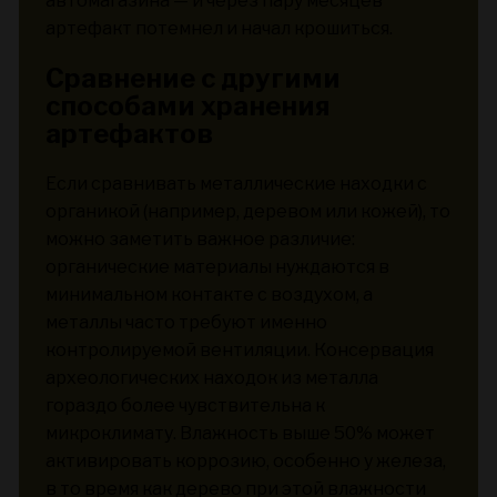
автомагазина — и через пару месяцев
артефакт потемнел и начал крошиться.
Сравнение с другими
способами хранения
артефактов
Если сравнивать металлические находки с
органикой (например, деревом или кожей), то
можно заметить важное различие:
органические материалы нуждаются в
минимальном контакте с воздухом, а
металлы часто требуют именно
контролируемой вентиляции. Консервация
археологических находок из металла
гораздо более чувствительна к
микроклимату. Влажность выше 50% может
активировать коррозию, особенно у железа,
в то время как дерево при этой влажности