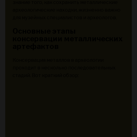
знание того, как сохранить металлические
археологические находки, жизненно важно
для музейных специалистов и археологов.
Основные этапы
консервации металлических
артефактов
Консервация металлов в археологии
проходит в несколько последовательных
стадий. Вот краткий обзор: