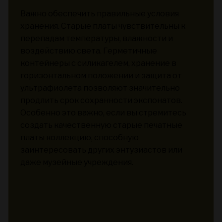
Важно обеспечить правильные условия
хранения. Старые платы чувствительны к
перепадам температуры, влажности и
воздействию света. Герметичные
контейнеры с силикагелем, хранение в
горизонтальном положении и защита от
ультрафиолета позволяют значительно
продлить срок сохранности экспонатов.
Особенно это важно, если вы стремитесь
создать качественную старые печатные
платы коллекцию, способную
заинтересовать других энтузиастов или
даже музейные учреждения.