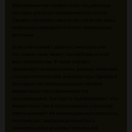
абразивные материалы или специальные
составы для восстановления контактов.
Однако при агрессивной чистке велик риск
повредить лаковый слой или проводящие
дорожки.
Если плата имеет диагностическую или
тестовую цель, может потребоваться её
восстановление. В таких случаях
применяются микроскопы, диагностические
стенды и логические анализаторы. Однако в
большинстве коллекционных случаев
вмешательство ограничивается
консервацией. Эксперты подчёркивают, что
вмешательство в оригинальную структуру
платы снижает её коллекционную ценность,
поэтому реставрация должна быть
минимальной и документированной.