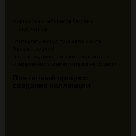
Маркированный список базовых
инструментов:
- Антистатические принадлежности
(браслет, коврик)
- Отвертки, пинцеты, лупа с подсветкой
- Цифровой мультиметр и паяльная станция
Поэтапный процесс
создания коллекции