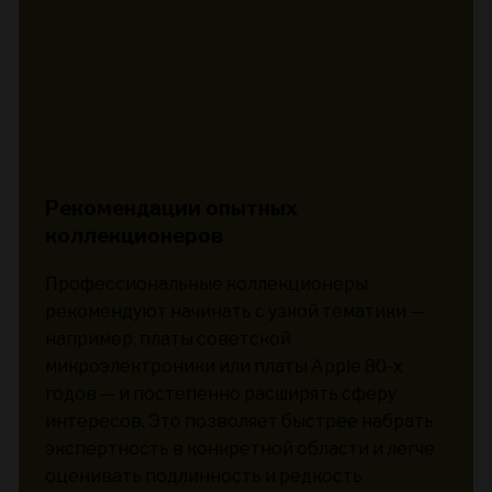
Рекомендации опытных
коллекционеров
Профессиональные коллекционеры
рекомендуют начинать с узкой тематики —
например, платы советской
микроэлектроники или платы Apple 80-х
годов — и постепенно расширять сферу
интересов. Это позволяет быстрее набрать
экспертность в конкретной области и легче
оценивать подлинность и редкость