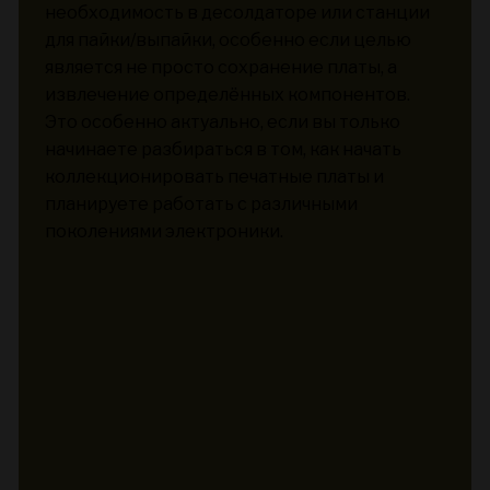
необходимость в десолдаторе или станции
для пайки/выпайки, особенно если целью
является не просто сохранение платы, а
извлечение определённых компонентов.
Это особенно актуально, если вы только
начинаете разбираться в том, как начать
коллекционировать печатные платы и
планируете работать с различными
поколениями электроники.