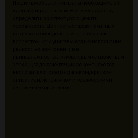
После приобретения платы необходимо её
идентифицировать: изучить маркировку,
определить архитектуру, оценить
сохранность. Ценность старых печатных
плат часто определяется не только их
возрастом, но и уникальностью исполнения,
редкостью компонентов и
принадлежностью к культовым устройствам
эпохи. Для документации рекомендуется
вести каталог с фотографиями, кратким
описанием, источником и техническими
данными каждой платы.