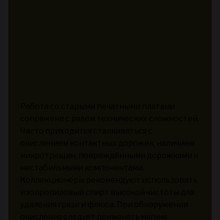
Работа со старыми печатными платами
сопряжена с рядом технических сложностей.
Часто приходится сталкиваться с
окислением контактных дорожек, наличием
микротрещин, повреждёнными дорожками и
нестабильными компонентами.
Коллекционеры рекомендуют использовать
изопропиловый спирт высокой чистоты для
удаления грязи и флюса. При обнаружении
окисления следует применять мягкие