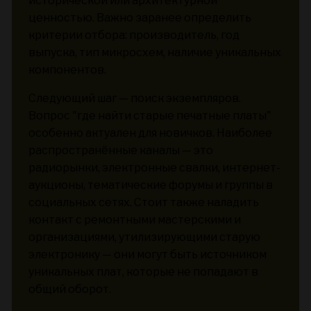
исторической или архитектурной
ценностью. Важно заранее определить
критерии отбора: производитель, год
выпуска, тип микросхем, наличие уникальных
компонентов.
Следующий шаг — поиск экземпляров.
Вопрос "где найти старые печатные платы"
особенно актуален для новичков. Наиболее
распространённые каналы — это
радиорынки, электронные свалки, интернет-
аукционы, тематические форумы и группы в
социальных сетях. Стоит также наладить
контакт с ремонтными мастерскими и
организациями, утилизирующими старую
электронику — они могут быть источником
уникальных плат, которые не попадают в
общий оборот.