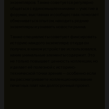
экземпляров. Также советуется регулярно
общаться с единомышленниками — участие в
форумах, выставках и сообществах помогает
обмениваться опытом, находить редкие
экземпляры и узнавать новости рынка.
Также специалисты советуют фиксировать
историю каждого экземпляра: откуда он
получен, в каком устройстве использовался,
какие уникальные элементы содержит. Это
не только повышает ценность коллекции, но
и делает её полезной с историко-
технической точки зрения — особенно если
вы рассматриваете коллекционирование
печатных плат как долгосрочный проект.