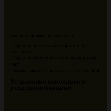
Маркированный список этапов:
- Определение тематики и критериев
коллекции
- Поиск, приобретение и первичная оценка
плат
- Каталогизация и хранение с учётом условий
Устранение неполадок и
уход за коллекцией