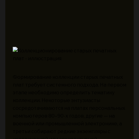
Формирование коллекции старых печатных
плат требует системного подхода. На первом
этапе необходимо определить тематику
коллекции. Некоторые энтузиасты
сосредотачиваются на платах персональных
компьютеров 80–90-х годов, другие — на
военной или промышленной электронике, а
третьи собирают редкие экземпляры с