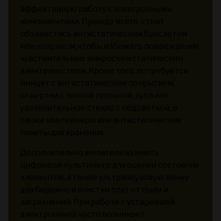
эффективную работу с электронными
компонентами. Прежде всего, стоит
обзавестись антистатическим браслетом
или ковриком, чтобы избежать повреждения
чувствительных микросхем статическим
электричеством. Кроме того, потребуется
пинцет с антистатическим покрытием,
отвертки с точной головкой, лупа или
увеличительное стекло с подсветкой, а
также контейнеры или антистатические
пакеты для хранения.
Дополнительно желательно иметь
цифровой мультиметр для оценки состояния
элементов, а также ультразвуковую ванну
для бережной очистки плат от пыли и
загрязнений. При работе с устаревшей
электроникой часто возникает