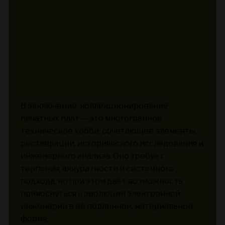
В заключение, коллекционирование
печатных плат — это многогранное
техническое хобби, сочетающее элементы
реставрации, исторического исследования и
инженерного анализа. Оно требует
терпения, аккуратности и системного
подхода, но при этом даёт возможность
прикоснуться к эволюции электронной
инженерии в её подлинной, материальной
форме.