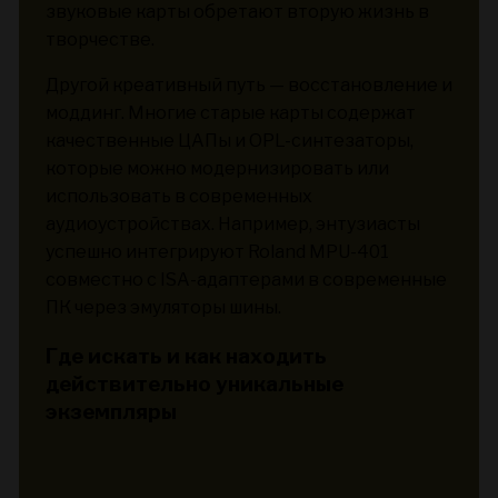
звуковые карты обретают вторую жизнь в
творчестве.
Другой креативный путь — восстановление и
моддинг. Многие старые карты содержат
качественные ЦАПы и OPL-синтезаторы,
которые можно модернизировать или
использовать в современных
аудиоустройствах. Например, энтузиасты
успешно интегрируют Roland MPU-401
совместно с ISA-адаптерами в современные
ПК через эмуляторы шины.
Где искать и как находить
действительно уникальные
экземпляры