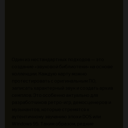
Один из нестандартных подходов — это
создание «звуковой библиотеки» на основе
коллекции. Каждую карту можно
протестировать с оригинальным ПО,
записать характерный звук и создать архив
семплов. Это особенно актуально для
разработчиков ретро-игр, демосценеров и
музыкантов, которые стремятся к
аутентичному звучанию эпохи DOS или
Windows 95. Таким образом, редкие