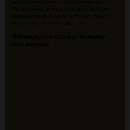
находками и обмениваться экземплярами.
Это особенно актуально, если интересуют
редкие звуковые карты, которые сложно
найти в открытом доступе.
Финальное слово: почему
это важно