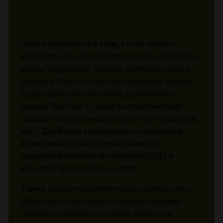
Чтобы углубиться в тему, стоит начать с
изучения технической документации. Сайты
вроде Vogons.org, Vintage-Computer.com и
ресурсы типа Archive.org содержат тысячи
оцифрованных мануалов, драйверов и
ревью. YouTube — кладезь практических
гайдов по восстановлению и тестированию
карт. Для более углублённого понимания
аудиотехнологий полезны книги по
цифровой обработке сигналов (DSP) и
архитектуре звуковых чипов.
Также важно подключаться к сообществу:
общение с опытными коллекционерами
помогает избежать ошибок, делиться