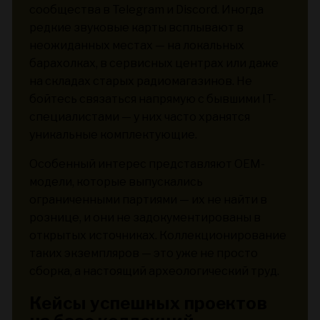
сообщества в Telegram и Discord. Иногда
редкие звуковые карты всплывают в
неожиданных местах — на локальных
барахолках, в сервисных центрах или даже
на складах старых радиомагазинов. Не
бойтесь связаться напрямую с бывшими IT-
специалистами — у них часто хранятся
уникальные комплектующие.
Особенный интерес представляют OEM-
модели, которые выпускались
ограниченными партиями — их не найти в
рознице, и они не задокументированы в
открытых источниках. Коллекционирование
таких экземпляров — это уже не просто
сборка, а настоящий археологический труд.
Кейсы успешных проектов