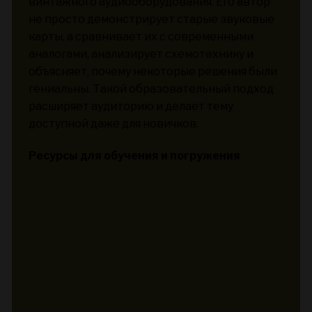
винтажного аудиооборудования. Его автор
не просто демонстрирует старые звуковые
карты, а сравнивает их с современными
аналогами, анализирует схемотехнику и
объясняет, почему некоторые решения были
гениальны. Такой образовательный подход
расширяет аудиторию и делает тему
доступной даже для новичков.
Ресурсы для обучения и погружения