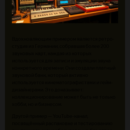
Вдохновляющим примером является ретро-
студия из Германии, собравшая более 200
звуковых карт, каждая из которых
используется для записи и эмуляции звука
конкретного времени. Они создали платный
звуковой банк, который активно
используется кинематографистами и гейм-
дизайнерами. Это доказывает:
коллекционирование может быть не только
хобби, но и бизнесом.
Другой пример — YouTube-канал,
посвящённый распаковке и тестированию