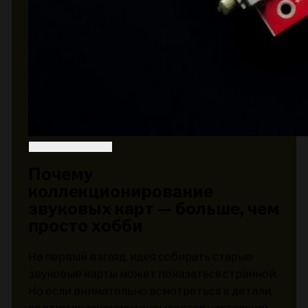
Почему
коллекционирование
звуковых карт — больше, чем
просто хобби
На первый взгляд, идея собирать старые
звуковые карты может показаться странной.
Но если внимательно всмотреться в детали,