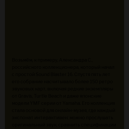
Возьмём, к примеру, Александра С.,
российского коллекционера, который начал
с простой Sound Blaster 16. Спустя пять лет
его собрание насчитывало более 150 ретро
звуковых карт, включая редкие экземпляры
от Gravis, Turtle Beach и даже японские
модели YMF серии от Yamaha. Его коллекция
стала основой для онлайн-музея, где каждый
экспонат интерактивен: можно прослушать
оригинальный звук, сравнить спецификации