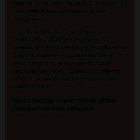
и прочитать историю модели. Это не просто
собрание железа, а образовательная
платформа.
Подобные проекты вдохновляют: они
показывают, как увлечение может
перерасти в нечто значимое для сообщества.
Важно осознавать, что даже такая узкая
ниша, как коллекционирование старых
звуковых карт, может принести ощутимую
пользу — техническую, культурную и даже
коммерческую.
Нестандартные стратегии
развития коллекции