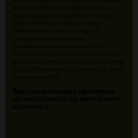
за этим увлечением скрывается настоящий
пласт технической истории и эстетики
аудиоинженерии. Каждая карта — это не
просто железо, а отражение эпохи,
инженерной мысли и акустических
стандартов своего времени.
Коллекционирование звуковых карт
позволяет сохранить и изучить эволюцию
аудиотехнологий, от первых ISA-карт начала
90-х до PCI-решений с поддержкой 3D-звука
и аппаратного EAX.
Вдохновляющие примеры:
от энтузиаста до музейного
куратора