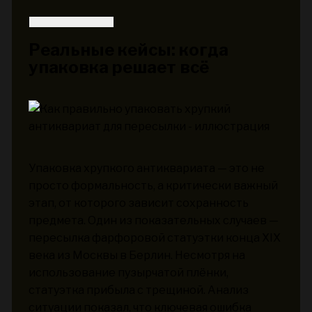
Реальные кейсы: когда
упаковка решает всё
Упаковка хрупкого антиквариата — это не
просто формальность, а критически важный
этап, от которого зависит сохранность
предмета. Один из показательных случаев —
пересылка фарфоровой статуэтки конца XIX
века из Москвы в Берлин. Несмотря на
использование пузырчатой плёнки,
статуэтка прибыла с трещиной. Анализ
ситуации показал, что ключевая ошибка