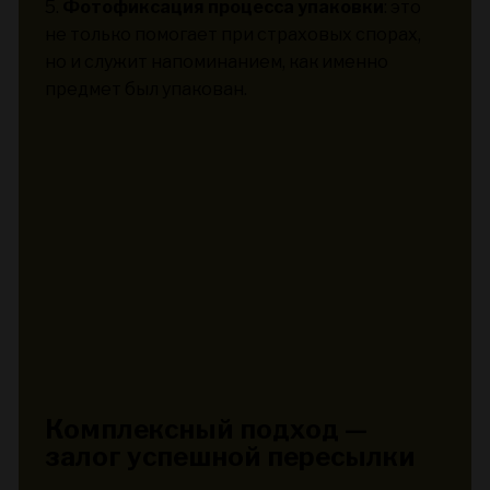
5.
Фотофиксация процесса упаковки
: это
не только помогает при страховых спорах,
но и служит напоминанием, как именно
предмет был упакован.
Комплексный подход —
залог успешной пересылки