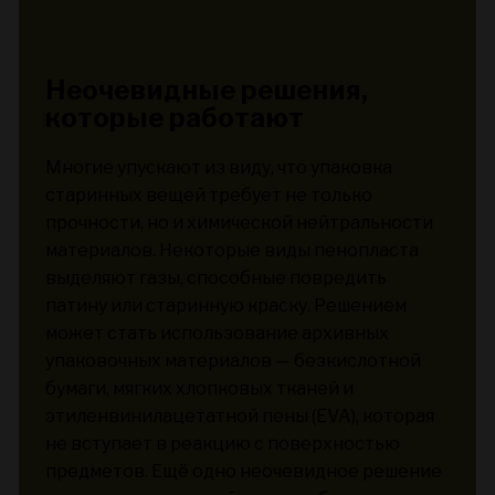
Неочевидные решения,
которые работают
Многие упускают из виду, что упаковка
старинных вещей требует не только
прочности, но и химической нейтральности
материалов. Некоторые виды пенопласта
выделяют газы, способные повредить
патину или старинную краску. Решением
может стать использование архивных
упаковочных материалов — безкислотной
бумаги, мягких хлопковых тканей и
этиленвинилацетатной пены (EVA), которая
не вступает в реакцию с поверхностью
предметов. Ещё одно неочевидное решение