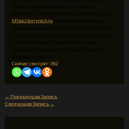
для костра или аккуратную кованую
дровницу — очень советую заглянуть сюда:
https://gorynich.ru
. Делают всё вручную,
можно заказать индивидуальный рисунок
под свой двор или террасу, плюс отправляют
по всей России. Получается не только
практично, но и как отдельный элемент
декора на участке.
Сейчас смотрят:
382
←
Предыдущая Запись
Следующая Запись
→