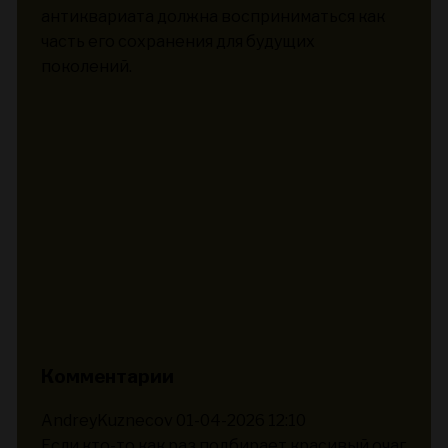
антиквариата должна восприниматься как
часть его сохранения для будущих
поколений.
Комментарии
AndreyKuznecov
01-04-2026 12:10
Если кто-то как раз подбирает красивый очаг