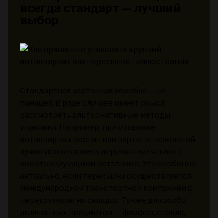
всегда стандарт — лучший
выбор
Стандартная картонная коробка — не
панацея. В ряде случаев имеет смысл
рассмотреть альтернативные методы
упаковки. Например, при отправке
антикварных зеркал или картин с позолотой
лучше использовать деревянные ящики с
амортизирующими вставками. Это особенно
актуально, если пересылка осуществляется
международной транспортной компанией с
перегрузками на складах. Также для особо
деликатных предметов — фарфор, стекло,