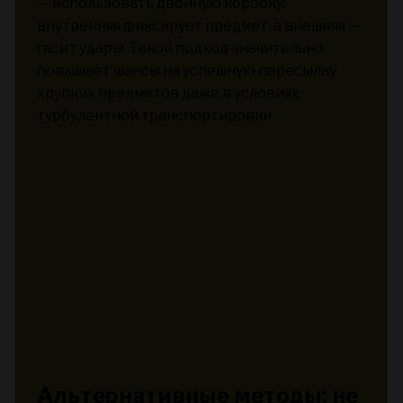
— использовать двойную коробку:
внутренняя фиксирует предмет, а внешняя —
гасит удары. Такой подход значительно
повышает шансы на успешную пересылку
хрупких предметов даже в условиях
турбулентной транспортировки.
Альтернативные методы: не