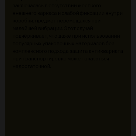
заключалась в отсутствии жесткого
внешнего каркаса и слабой фиксации внутри
коробки: предмет перемещался при
малейшей вибрации. Этот случай
подчёркивает, что даже при использовании
популярных упаковочных материалов без
комплексного подхода защита антиквариата
при транспортировке может оказаться
недостаточной.