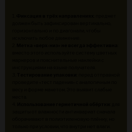
1.
Фиксация в трёх направлениях
: предмет
должен быть зафиксирован вертикально,
горизонтально и по диагонали, чтобы
исключить любое движение.
2.
Метка «верх-низ» не всегда эффективна
:
вместо этого используйте систему цветных
маркеров и пояснительные наклейки с
инструкциями на языке получателя.
3.
Тестирование упаковки
: перед отправкой
проведите «тест падения» с аналогичным по
весу и форме макетом. Это выявит слабые
места.
4.
Использование герметичной обёртки
: для
защиты от влажности антиквариат сначала
оборачивают в полиэтиленовую плёнку, но
только при условии, что внутри нет влаги.