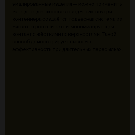
эмалированные изделия — можно применить
метод «подвешенного предмета»: внутри
контейнера создаётся подвесная система из
мягких строп или сетки, минимизирующая
контакт с жёсткими поверхностями. Такой
способ демонстрирует высокую
эффективность при длительных пересылках.