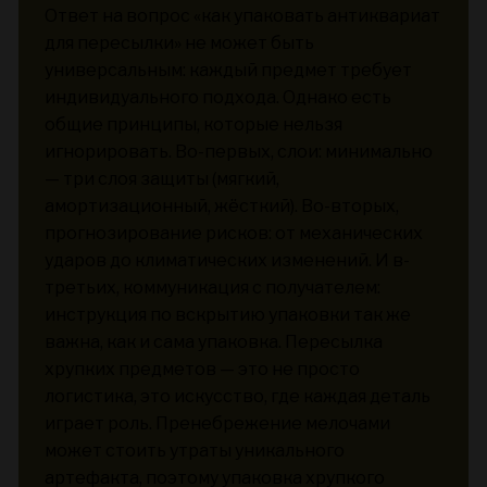
Ответ на вопрос «как упаковать антиквариат
для пересылки» не может быть
универсальным: каждый предмет требует
индивидуального подхода. Однако есть
общие принципы, которые нельзя
игнорировать. Во-первых, слои: минимально
— три слоя защиты (мягкий,
амортизационный, жёсткий). Во-вторых,
прогнозирование рисков: от механических
ударов до климатических изменений. И в-
третьих, коммуникация с получателем:
инструкция по вскрытию упаковки так же
важна, как и сама упаковка. Пересылка
хрупких предметов — это не просто
логистика, это искусство, где каждая деталь
играет роль. Пренебрежение мелочами
может стоить утраты уникального
артефакта, поэтому упаковка хрупкого