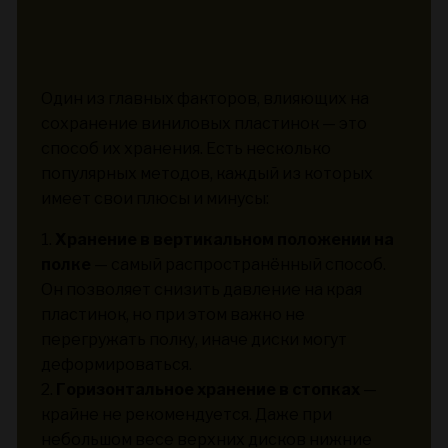
Один из главных факторов, влияющих на
сохранение виниловых пластинок — это
способ их хранения. Есть несколько
популярных методов, каждый из которых
имеет свои плюсы и минусы:
1.
Хранение в вертикальном положении на
полке
— самый распространённый способ.
Он позволяет снизить давление на края
пластинок, но при этом важно не
перегружать полку, иначе диски могут
деформироваться.
2.
Горизонтальное хранение в стопках
—
крайне не рекомендуется. Даже при
небольшом весе верхних дисков нижние