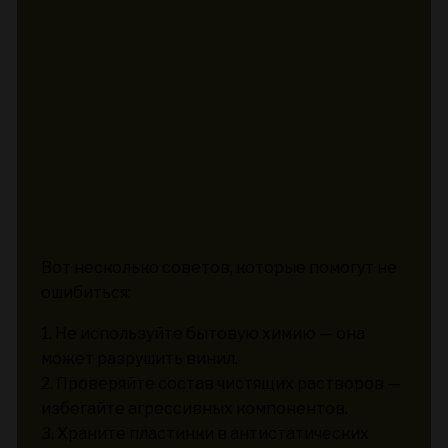
Вот несколько советов, которые помогут не
ошибиться:
1. Не используйте бытовую химию — она
может разрушить винил.
2. Проверяйте состав чистящих растворов —
избегайте агрессивных компонентов.
3. Храните пластинки в антистатических