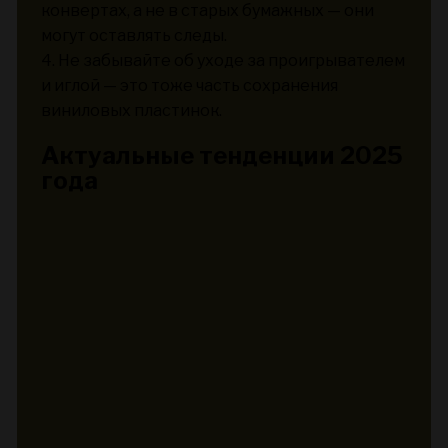
конвертах, а не в старых бумажных — они
могут оставлять следы.
4. Не забывайте об уходе за проигрывателем
и иглой — это тоже часть сохранения
виниловых пластинок.
Актуальные тенденции 2025
года