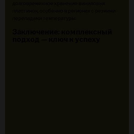
долговременное хранение виниловых
пластинок, особенно в регионах с резкими
перепадами температуры.
Заключение: комплексный
подход — ключ к успеху