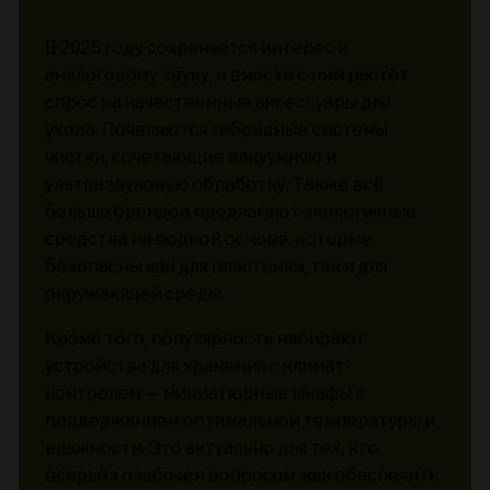
В 2025 году сохраняется интерес к
аналоговому звуку, и вместе с ним растёт
спрос на качественные аксессуары для
ухода. Появляются гибридные системы
чистки, сочетающие вакуумную и
ультразвуковую обработку. Также всё
больше брендов предлагают экологичные
средства на водной основе, которые
безопасны как для пластинки, так и для
окружающей среды.
Кроме того, популярность набирают
устройства для хранения с климат-
контролем — миниатюрные шкафы с
поддержанием оптимальной температуры и
влажности. Это актуально для тех, кто
всерьёз озабочен вопросом, как обеспечить