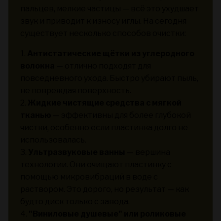
пальцев, мелкие частицы — всё это ухудшает
звук и приводит к износу иглы. На сегодня
существует несколько способов очистки:
1.
Антистатические щётки из углеродного
волокна
— отлично подходят для
повседневного ухода. Быстро убирают пыль,
не повреждая поверхность.
2.
Жидкие чистящие средства с мягкой
тканью
— эффективны для более глубокой
чистки, особенно если пластинка долго не
использовалась.
3.
Ультразвуковые ванны
— вершина
технологии. Они очищают пластинку с
помощью микровибраций в воде с
раствором. Это дорого, но результат — как
будто диск только с завода.
4.
"Виниловые душевые" или роликовые