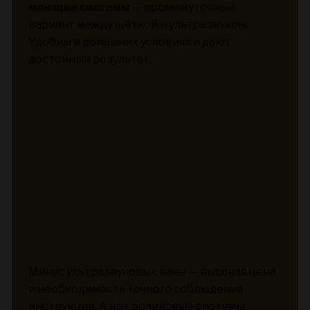
моющие системы
— промежуточный
вариант между щёткой и ультразвуком.
Удобны в домашних условиях и дают
достойный результат.
Минус ультразвуковых ванн — высокая цена
и необходимость точного соблюдения
инструкций. А вот роликовые системы