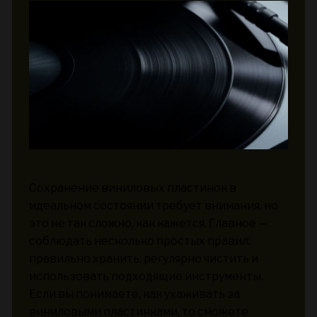
Сохранение виниловых пластинок в
идеальном состоянии требует внимания, но
это не так сложно, как кажется. Главное —
соблюдать несколько простых правил:
правильно хранить, регулярно чистить и
использовать подходящие инструменты.
Если вы понимаете, как ухаживать за
виниловыми пластинками, то сможете