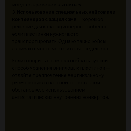
могут со временем выгнуться.
3.
Использование специальных кейсов или
контейнеров с защёлками
— хорошее
решение для коллекционеров, особенно
если пластинки нужно часто
транспортировать. Однако такие кейсы
занимают много места и стоят недёшево.
Если говорить о том, как выбрать лучший
способ хранения виниловых пластинок —
отдайте предпочтение вертикальному
размещению в плотной, но не тесной
обстановке, с использованием
антистатических внутренних конвертов.