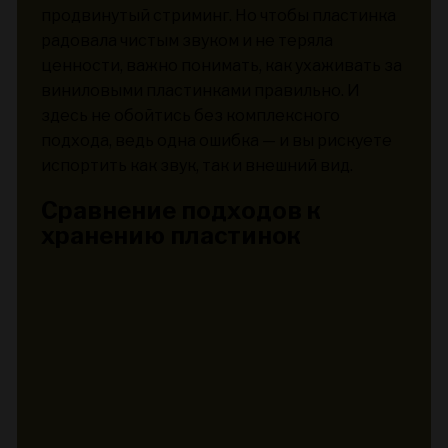
продвинутый стриминг. Но чтобы пластинка
радовала чистым звуком и не теряла
ценности, важно понимать, как ухаживать за
виниловыми пластинками правильно. И
здесь не обойтись без комплексного
подхода, ведь одна ошибка — и вы рискуете
испортить как звук, так и внешний вид.
Сравнение подходов к
хранению пластинок