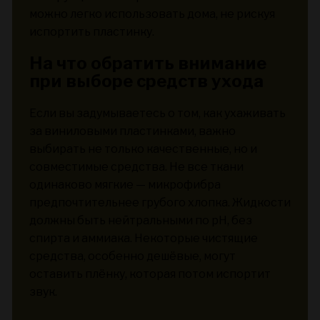
можно легко использовать дома, не рискуя
испортить пластинку.
На что обратить внимание
при выборе средств ухода
Если вы задумываетесь о том, как ухаживать
за виниловыми пластинками, важно
выбирать не только качественные, но и
совместимые средства. Не все ткани
одинаково мягкие — микрофибра
предпочтительнее грубого хлопка. Жидкости
должны быть нейтральными по pH, без
спирта и аммиака. Некоторые чистящие
средства, особенно дешёвые, могут
оставить плёнку, которая потом испортит
звук.