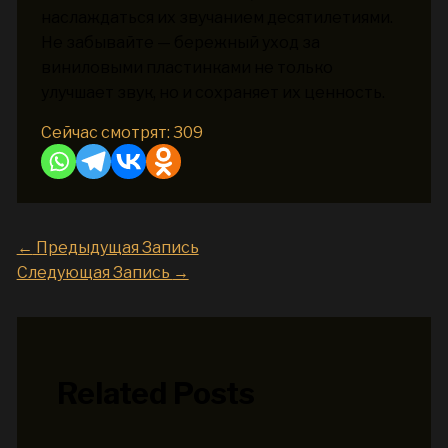
наслаждаться их звучанием десятилетиями.
Не забывайте — бережный уход за
виниловыми пластинками не только
улучшает звук, но и сохраняет их ценность.
Сейчас смотрят:
309
←
Предыдущая Запись
Следующая Запись
→
Related Posts