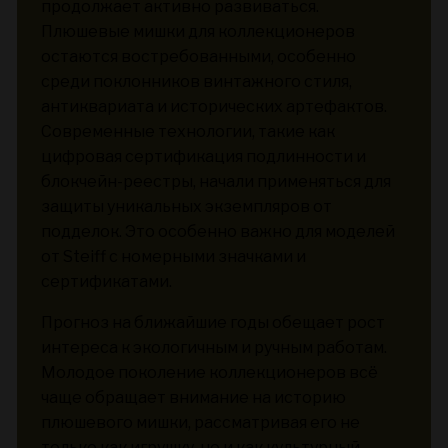
продолжает активно развиваться.
Плюшевые мишки для коллекционеров
остаются востребованными, особенно
среди поклонников винтажного стиля,
антиквариата и исторических артефактов.
Современные технологии, такие как
цифровая сертификация подлинности и
блокчейн-реестры, начали применяться для
защиты уникальных экземпляров от
подделок. Это особенно важно для моделей
от Steiff с номерными значками и
сертификатами.
Прогноз на ближайшие годы обещает рост
интереса к экологичным и ручным работам.
Молодое поколение коллекционеров всё
чаще обращает внимание на историю
плюшевого мишки, рассматривая его не
только как игрушку, но и как культурный