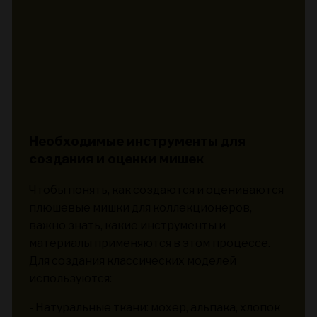
Необходимые инструменты для
создания и оценки мишек
Чтобы понять, как создаются и оцениваются
плюшевые мишки для коллекционеров,
важно знать, какие инструменты и
материалы применяются в этом процессе.
Для создания классических моделей
используются:
- Натуральные ткани: мохер, альпака, хлопок