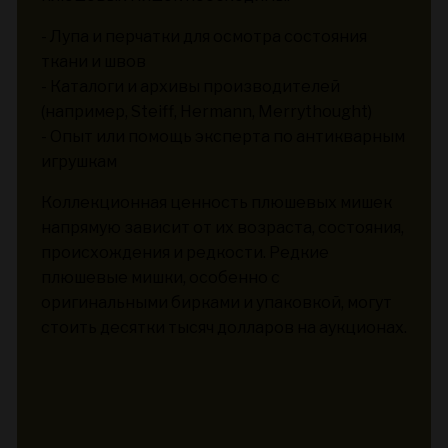
- Лупа и перчатки для осмотра состояния
ткани и швов
- Каталоги и архивы производителей
(например, Steiff, Hermann, Merrythought)
- Опыт или помощь эксперта по антикварным
игрушкам
Коллекционная ценность плюшевых мишек
напрямую зависит от их возраста, состояния,
происхождения и редкости. Редкие
плюшевые мишки, особенно с
оригинальными бирками и упаковкой, могут
стоить десятки тысяч долларов на аукционах.