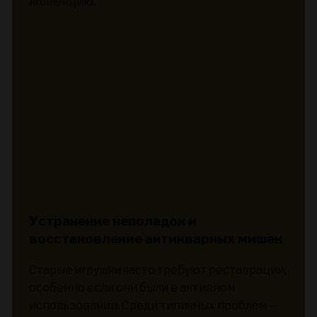
коллекцию.
Устранение неполадок и
восстановление антикварных мишек
Старые игрушки часто требуют реставрации,
особенно если они были в активном
использовании. Среди типичных проблем —