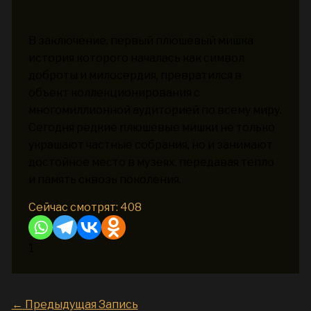
В заключение, первый плюшевый мишка
история которого началась как символ
доброты и милосердия, превратился в
объект коллекционирования с
многомиллионной аудиторией по всему миру.
Сегодня редкие плюшевые мишки не только
украшают частные собрания, но и занимают
достойное место в музеях, передавая тепло
и память сквозь поколения.
Сейчас смотрят:
408
1
←
Предыдущая Запись