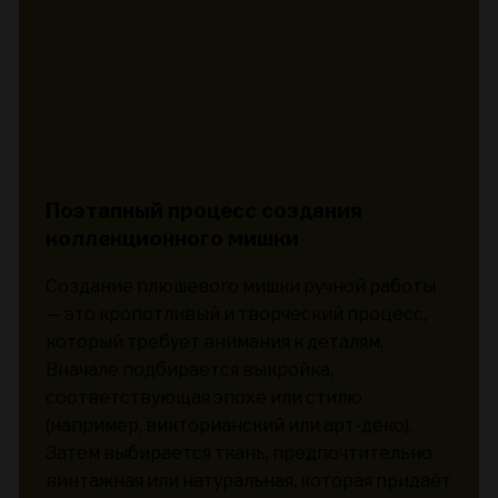
Поэтапный процесс создания
коллекционного мишки
Создание плюшевого мишки ручной работы
— это кропотливый и творческий процесс,
который требует внимания к деталям.
Вначале подбирается выкройка,
соответствующая эпохе или стилю
(например, викторианский или арт-деко).
Затем выбирается ткань, предпочтительно
винтажная или натуральная, которая придаёт