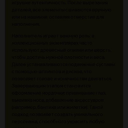
игрушке аутентичность. После вырезания
деталей, все элементы сшиваются вручную
или на машинке, оставляя отверстие для
наполнения.
Наполнитель играет важную роль: в
коллекционных экземплярах часто
используют древесные опилки или шерсть,
чтобы достичь нужной плотности и веса.
Далее устанавливаются подвижные суставы
с помощью шплинтов и дисков, что
позволяет голове и конечностям двигаться.
Завершающим этапом становится
оформление мордочки: пришивание глаз,
вышивка носа, добавление аксессуаров
(например, бантика или жилетки). Такой
подход позволяет создать уникального
персонажа, способного украсить любую