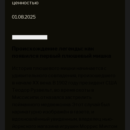
ценностью
01.08.2025
Происхождение легенды: как
появился первый плюшевый мишка
История плюшевого мишки начинается с
удивительного совпадения, произошедшего
в начале XX века. В 1902 году президент США
Теодор Рузвельт, во время охоты в
Миссисипи, отказался застрелить
пойманного медвежонка. Этот случай был
карикатурно изображён в газете, и
вдохновлённый увиденным, владелец нью-
йоркского магазина игрушек Моррис Мичтом