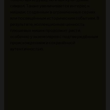
символ. Также увеличивается интерес к
мишкам, созданным в ограниченных сериях
или посвящённым историческим событиям. В
результате, коллекционная ценность
плюшевых мишек продолжит расти,
особенно у экземпляров с подтверждённым
происхождением и сохранённой
аутентичностью.