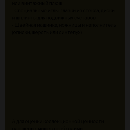
или винтажный плюш
- Специальные иглы, глазки из стекла, диски
и шплинты для подвижных суставов
- Швейная машинка, ножницы и наполнитель
(опилки, шерсть или синтепух)
А для оценки коллекционной ценности
плюшевых мишек необходимы: