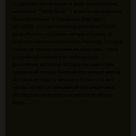
создал мягкую игрушку в виде медвежонка,
назвав её "Teddy Bear" — в честь президента.
Одновременно, в Германии, Маргарет
Штайфф, основательница компании Steiff,
разработала похожую мягкую игрушку по
эскизам своего племянника Рихарда. Эти два
события, произошедшие независимо, стали
отправной точкой для глобального
феномена, который сегодня мы знаем как
плюшевый мишка. Первый плюшевый мишка
история которого началась более ста лет
назад, остаётся предметом восхищения и
исследования коллекционеров по всему
миру.