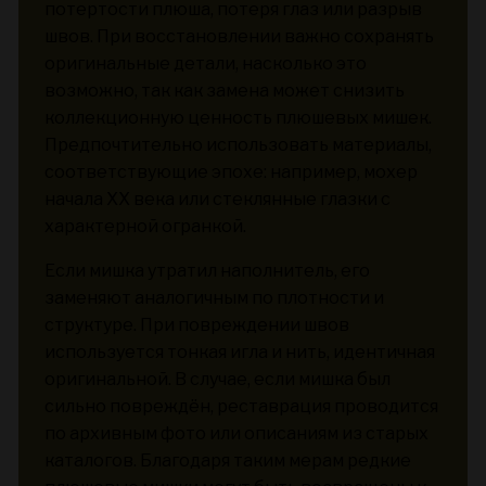
потертости плюша, потеря глаз или разрыв
швов. При восстановлении важно сохранять
оригинальные детали, насколько это
возможно, так как замена может снизить
коллекционную ценность плюшевых мишек.
Предпочтительно использовать материалы,
соответствующие эпохе: например, мохер
начала XX века или стеклянные глазки с
характерной огранкой.
Если мишка утратил наполнитель, его
заменяют аналогичным по плотности и
структуре. При повреждении швов
используется тонкая игла и нить, идентичная
оригинальной. В случае, если мишка был
сильно повреждён, реставрация проводится
по архивным фото или описаниям из старых
каталогов. Благодаря таким мерам редкие