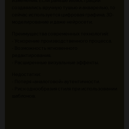
изменения. Если раньше иллюстрации
создавались вручную тушью и акварелью, то
сейчас используется цифровая графика, 3D-
моделирование и даже нейросети.
Преимущества современных технологий:
- Ускорение производственного процесса.
- Возможность мгновенного
редактирования.
- Расширенные визуальные эффекты.
Недостатки:
- Потеря «аналоговой» аутентичности.
- Риск однообразия стиля при использовании
шаблонов.