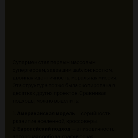
Супермен стал первым массовым
супергероем, задавшим шаблон: костюм,
двойная идентичность, моральная миссия.
Эта структура позже была скопирована в
десятках других проектов. Сравнивая
подходы, можно выделить:
1.
Американская модель
— серийность,
развитие вселенной, кроссоверы.
2.
Европейский подход
— эпизодичность,
авторская свобода, графическая