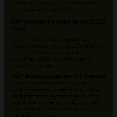
специальные выпуски или ошибки печати
могут увеличить цену в разы.
Актуальные тенденции 2025
года
Хоть история создания комиксов про
Супермена уходит корнями в далёкие 1930-е,
современные реалии вносят свои
коррективы. В 2025 году наблюдаются
следующие тренды:
-
Рост интереса к цифровым NFT-комиксам
.
Некоторые коллекционные выпуски
Супермена уже доступны в виде токенов.
-
Возвращение к классическим сюжетам
.
Поклонники ностальгируют по «золотому
веку комиксов» и ищут переиздания
оригинальных историй.