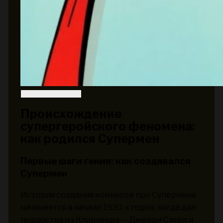
Происхождение
супергеройского феномена:
как родился Супермен
Первые шаги гения: как создавался
Супермен
История создания комиксов про Супермена
начинается в начале 1930-х годов, когда два
подростка из Кливленда — Джерри Сигел и