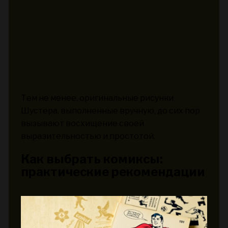
Тем не менее, оригинальные рисунки
Шустера, выполненные вручную, до сих пор
вызывают восхищение своей
выразительностью и простотой.
Как выбрать комиксы:
практические рекомендации