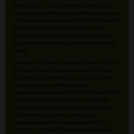
Джо Шустер — объединили усилия, чтобы
создать персонажа, который впоследствии
стал иконой американской поп-культуры. Их
идея родилась не на пустом месте: они
вдохновлялись научной фантастикой, pulp-
журналами и мифами о сверхчеловеческих
героях.
Сначала Супермен задумывался как злодей,
но вскоре концепция изменилась: он стал
борцом за справедливость, пришельцем с
планеты Криптон, обладающим
сверхчеловеческими способностями. В 1938
году издательство DC Comics (тогда еще
известное как National Allied Publications)
опубликовало первые комиксы про
Супермена в дебютном выпуске «Action
Comics #1». Таким образом, началась новая