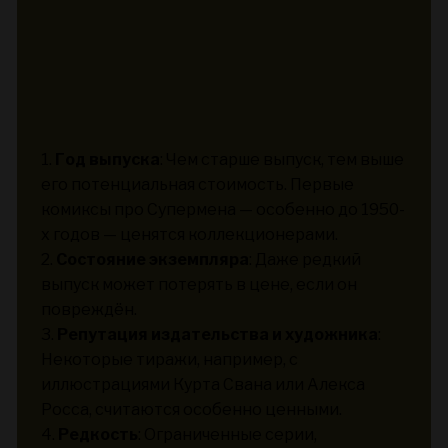
1.
Год выпуска
: Чем старше выпуск, тем выше
его потенциальная стоимость. Первые
комиксы про Супермена — особенно до 1950-
х годов — ценятся коллекционерами.
2.
Состояние экземпляра
: Даже редкий
выпуск может потерять в цене, если он
повреждён.
3.
Репутация издательства и художника
:
Некоторые тиражи, например, с
иллюстрациями Курта Свана или Алекса
Росса, считаются особенно ценными.
4.
Редкость
: Ограниченные серии,