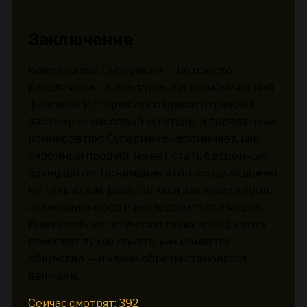
Заключение
Комиксы про Супермена — не просто
развлечение, а культурный и экономический
феномен. История их создания отражает
эволюцию массовой культуры, а первая цена
комиксов про Супермена напоминает, как
скромный продукт может стать бесценным
артефактом. Понимание этой истории важно
не только для фанатов, но и для инвесторов,
коллекционеров и исследователей медиа.
Внимательное изучение таких артефактов
помогает лучше понять, как меняется
общество — и какие образы становятся
вечными.
Сейчас смотрят:
392