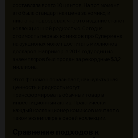
составляла всего 10 центов. На тот момент
это была стандартная цена за комикс, и
никто не подозревал, что это издание станет
коллекционной редкостью. Сегодня
стоимость первых комиксов про Супермена
на аукционах может достигать миллионов
долларов. Например, в 2014 году один из
экземпляров был продан за рекордные $3,2
миллиона.
Этот феномен показывает, как культурная
ценность и редкость могут
трансформировать обычный товар в
инвестиционный актив. Практически
каждый коллекционер комиксов мечтает о
таком экземпляре в своей коллекции.
Сравнение подходов к