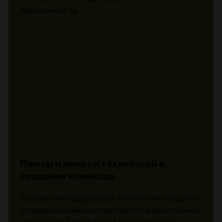
изысканность.
Плюсы и минусы технологий в
создании комиксов
С развитием цифровых технологий процесс
создания комиксов претерпел значительные