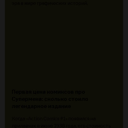
эра в мире графических историй.
Первая цена комиксов про
Супермена: сколько стоило
легендарное издание
Когда «Action Comics #1» появился на
прилавках в июне 1938 года, его стоимость