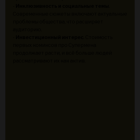
-
Инклюзивность и социальные темы
.
Современные сюжеты включают актуальные
проблемы общества, что расширяет
аудиторию.
-
Инвестиционный интерес
. Стоимость
первых комиксов про Супермена
продолжает расти, и всё больше людей
рассматривают их как актив.