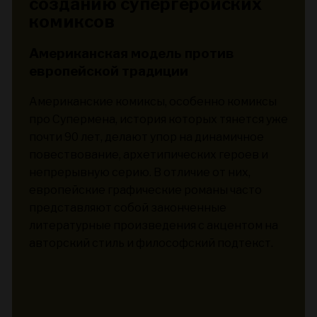
созданию супергеройских
комиксов
Американская модель против
европейской традиции
Американские комиксы, особенно комиксы
про Супермена, история которых тянется уже
почти 90 лет, делают упор на динамичное
повествование, архетипических героев и
непрерывную серию. В отличие от них,
европейские графические романы часто
представляют собой законченные
литературные произведения с акцентом на
авторский стиль и философский подтекст.