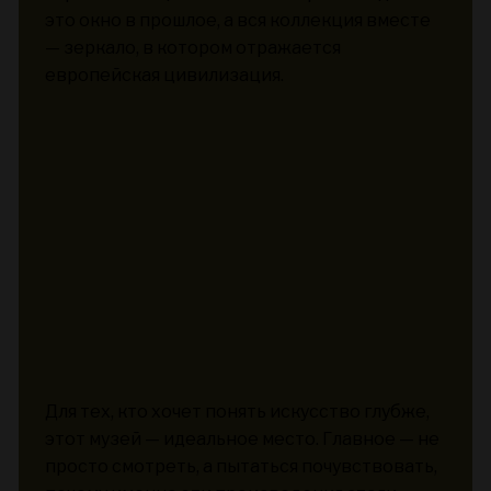
это окно в прошлое, а вся коллекция вместе
— зеркало, в котором отражается
европейская цивилизация.
Для тех, кто хочет понять искусство глубже,
этот музей — идеальное место. Главное — не
просто смотреть, а пытаться почувствовать,