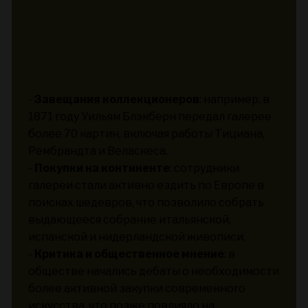
-
Завещания коллекционеров
: например, в
1871 году Уильям Блэкберн передал галерее
более 70 картин, включая работы Тициана,
Рембрандта и Веласкеса.
-
Покупки на континенте
: сотрудники
галереи стали активно ездить по Европе в
поисках шедевров, что позволило собрать
выдающееся собрание итальянской,
испанской и нидерландской живописи.
-
Критика и общественное мнение
: в
обществе начались дебаты о необходимости
более активной закупки современного
искусства, что позже повлияло на