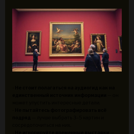
-
Не стоит полагаться на аудиогид как на
единственный источник информации
— он
может упустить интересные детали.
-
Не пытайтесь фотографировать всё
подряд
— лучше выбрать 3–5 картин и
сосредоточиться на них.
-
Не игнорируйте временные выставки
—