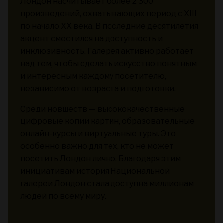
Лондон насчитывает более 2 300
произведений, охватывающих период с XIII
по начало XX века. В последние десятилетия
акцент сместился на доступность и
инклюзивность. Галерея активно работает
над тем, чтобы сделать искусство понятным
и интересным каждому посетителю,
независимо от возраста и подготовки.
Среди новшеств — высококачественные
цифровые копии картин, образовательные
онлайн-курсы и виртуальные туры. Это
особенно важно для тех, кто не может
посетить Лондон лично. Благодаря этим
инициативам история Национальной
галереи Лондон стала доступна миллионам
людей по всему миру.