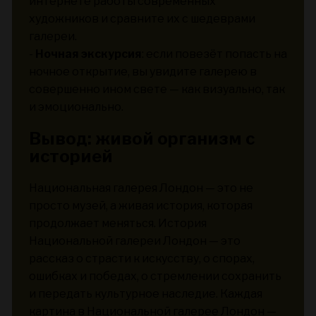
интернете работы современных
художников и сравните их с шедеврами
галереи.
-
Ночная экскурсия
: если повезёт попасть на
ночное открытие, вы увидите галерею в
совершенно ином свете — как визуально, так
и эмоционально.
Вывод: живой организм с
историей
Национальная галерея Лондон — это не
просто музей, а живая история, которая
продолжает меняться. История
Национальной галереи Лондон — это
рассказ о страсти к искусству, о спорах,
ошибках и победах, о стремлении сохранить
и передать культурное наследие. Каждая
картина в Национальной галерее Лондон —