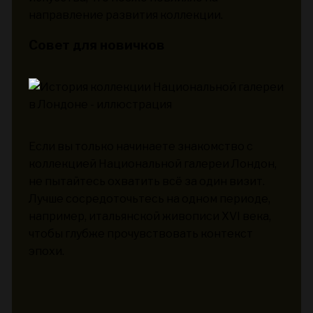
направление развития коллекции.
Совет для новичков
Если вы только начинаете знакомство с
коллекцией Национальной галереи Лондон,
не пытайтесь охватить всё за один визит.
Лучше сосредоточьтесь на одном периоде,
например, итальянской живописи XVI века,
чтобы глубже прочувствовать контекст
эпохи.