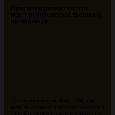
Прогнозы развития: что
ждет рынок искусственного
интеллекта
По оценкам аналитиков PwC, к 2030 году
вклад искусственного интеллекта в мировой
ВВП достигнет $15,7 трлн. Это означает, что