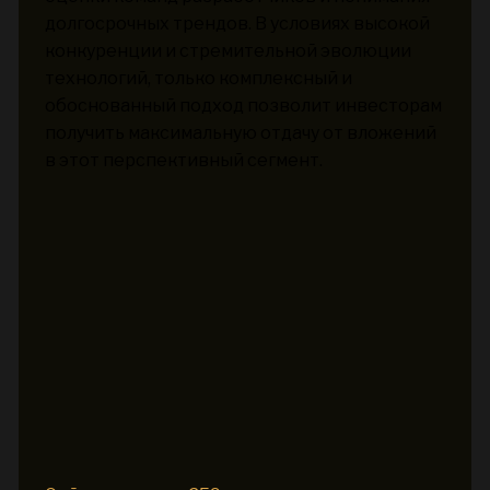
долгосрочных трендов. В условиях высокой
конкуренции и стремительной эволюции
технологий, только комплексный и
обоснованный подход позволит инвесторам
получить максимальную отдачу от вложений
в этот перспективный сегмент.