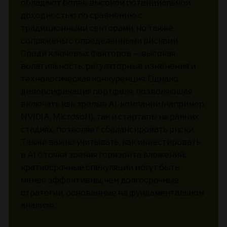
обладают более высокой потенциальной
доходностью по сравнению с
традиционными секторами, но также
сопряжены с определенными рисками.
Среди ключевых факторов — высокая
волатильность, регуляторные изменения и
технологическая конкуренция. Однако
диверсификация портфеля, позволяющая
включать как зрелые AI-компании (например,
NVIDIA, Microsoft), так и стартапы на ранних
стадиях, позволяет сбалансировать риски.
Также важно учитывать, как инвестировать
в AI с точки зрения горизонта вложений:
краткосрочные спекуляции могут быть
менее эффективны, чем долгосрочные
стратегии, основанные на фундаментальном
анализе.