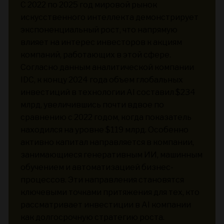
С 2022 по 2025 год мировой рынок
искусственного интеллекта демонстрирует
экспоненциальный рост, что напрямую
влияет на интерес инвесторов к акциям
компаний, работающих в этой сфере.
Согласно данным аналитической компании
IDC, к концу 2024 года объем глобальных
инвестиций в технологии AI составил $234
млрд, увеличившись почти вдвое по
сравнению с 2022 годом, когда показатель
находился на уровне $119 млрд. Особенно
активно капитал направляется в компании,
занимающиеся генеративным ИИ, машинным
обучением и автоматизацией бизнес-
процессов. Эти направления становятся
ключевыми точками притяжения для тех, кто
рассматривает инвестиции в AI компании
как долгосрочную стратегию роста.