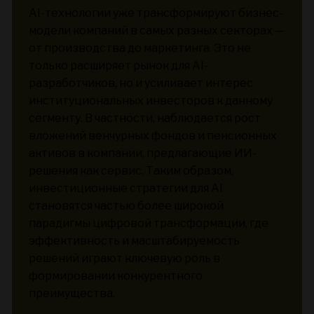
AI-технологии уже трансформируют бизнес-
модели компаний в самых разных секторах —
от производства до маркетинга. Это не
только расширяет рынок для AI-
разработчиков, но и усиливает интерес
институциональных инвесторов к данному
сегменту. В частности, наблюдается рост
вложений венчурных фондов и пенсионных
активов в компании, предлагающие ИИ-
решения как сервис. Таким образом,
инвестиционные стратегии для AI
становятся частью более широкой
парадигмы цифровой трансформации, где
эффективность и масштабируемость
решений играют ключевую роль в
формировании конкурентного
преимущества.