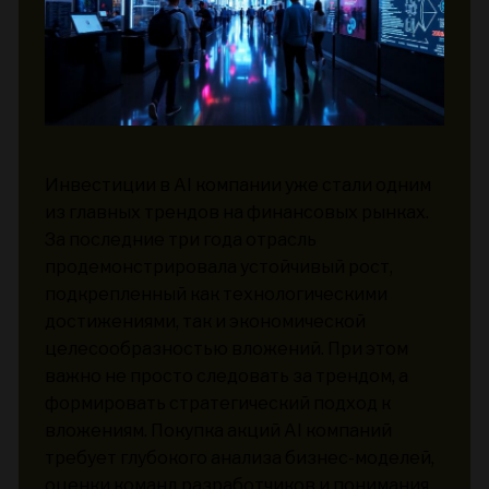
Инвестиции в AI компании уже стали одним
из главных трендов на финансовых рынках.
За последние три года отрасль
продемонстрировала устойчивый рост,
подкрепленный как технологическими
достижениями, так и экономической
целесообразностью вложений. При этом
важно не просто следовать за трендом, а
формировать стратегический подход к
вложениям. Покупка акций AI компаний
требует глубокого анализа бизнес-моделей,
оценки команд разработчиков и понимания