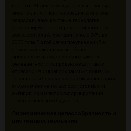
спрос на AI-решения будет только расти, а
вместе с ним и капитализация компаний,
разрабатывающих такие технологии.
Прогнозируется, что среднегодовой темп
роста сектора AI составит около 37% до
2030 года. В этой связи покупка акций AI
компаний становится все более
привлекательной, особенно с учетом
релевантности их продуктов для таких
отраслей, как здравоохранение, финансы,
транспорт и безопасность. Для инвесторов
это означает не только рост стоимости
активов, но и участие в формировании
технологического будущего.
Экономическая целесообразность и
риски инвестирования